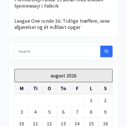
hjemme­sejr i Falkirk
League One runde 36: Tidlige træffere, sene
afgørelser og ét målløst opgør
august 2026
M
Ti
O
To
F
L
S
1
2
3
4
5
6
7
8
9
10
11
12
13
14
15
16