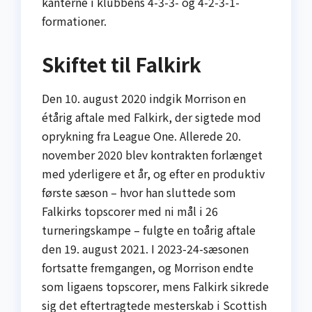
kanterne i klubbens 4-3-3- og 4-2-3-1-
formationer.
Skiftet til Falkirk
Den 10. august 2020 indgik Morrison en
étårig aftale med Falkirk, der sigtede mod
oprykning fra League One. Allerede 20.
november 2020 blev kontrakten forlænget
med yderligere et år, og efter en produktiv
første sæson – hvor han sluttede som
Falkirks topscorer med ni mål i 26
turneringskampe – fulgte en toårig aftale
den 19. august 2021. I 2023-24-sæsonen
fortsatte fremgangen, og Morrison endte
som ligaens topscorer, mens Falkirk sikrede
sig det eftertragtede mesterskab i Scottish