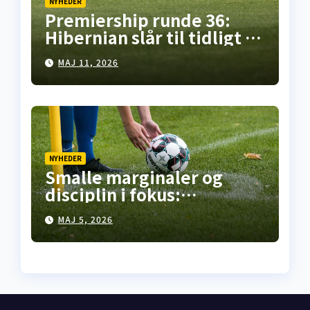
NYHEDER
Premiership runde 36:
Hibernian slår til tidligt i
Falkirk, pointdeling i
MAJ 11, 2026
Motherwell – mens
opgøret på Celtic Park står
for døren
NYHEDER
Smalle marginaler og
disciplin i fokus:
Premiership-runde 35
MAJ 5, 2026
åbner med kneben
hjemme­sejr i Falkirk