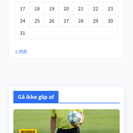
17
18
19
20
21
22
23
24
25
26
27
28
29
30
31
« maj
Gå ikke glip af
NYHEDER