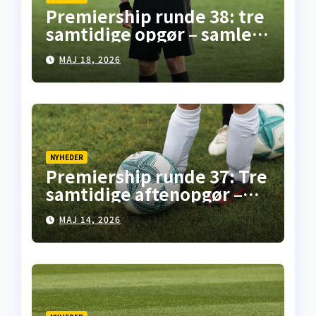
Premiership runde 38: tre
samtidige opgør – samlet
overblik fra
MAJ 18, 2026
skotskfodbold.dk
NYHEDER
Premiership runde 37: Tre
samtidige aftenopgør –
her er overblikket
MAJ 14, 2026