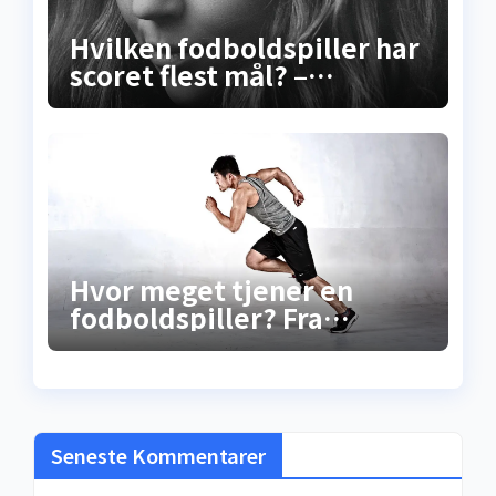
Hvilken fodboldspiller har
scoret flest mål? –
Sandheden bag
rekordscoreren
Hvor meget tjener en
fodboldspiller? Fra
gadebold til
millionkontrakt –
sandheden bag
løncheckene
Seneste Kommentarer