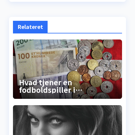
Relateret
Hvad tjener en
fodboldspiller i
Superligaen? Sandheden
om lønninger, bonusser og
de skjulte
millionkontrakter