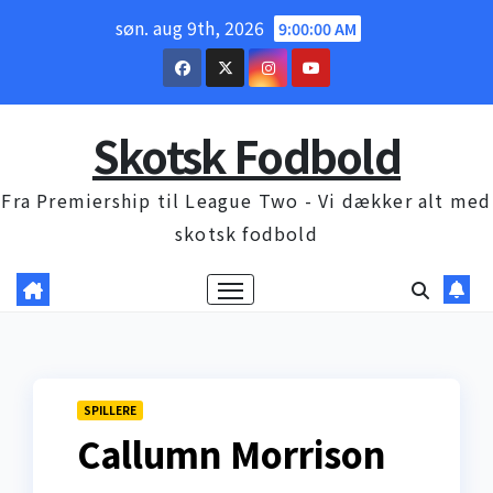
Skip
søn. aug 9th, 2026
9:00:01 AM
to
content
Skotsk Fodbold
Fra Premiership til League Two - Vi dækker alt med
skotsk fodbold
SPILLERE
Callumn Morrison