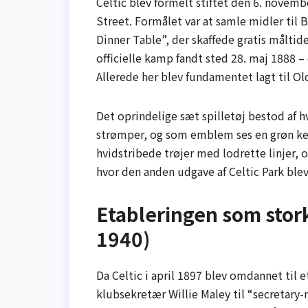
Celtic blev formelt stiftet den 6. novemb
Street. Formålet var at samle midler til
Dinner Table”, der skaffede gratis måltide
officielle kamp fandt sted 28. maj 1888 
Allerede her blev fundamentet lagt til Old
Det oprindelige sæt spilletøj bestod af 
strømper, og som emblem ses en grøn kelt
hvidstribede trøjer med lodrette linjer,
hvor den anden udgave af Celtic Park blev 
Etableringen som stor
1940)
Da Celtic i april 1897 blev omdannet til
klubsekretær Willie Maley til “secretary