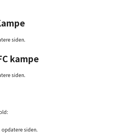
Kampe
tere siden.
 FC kampe
tere siden.
old:
t opdatere siden.