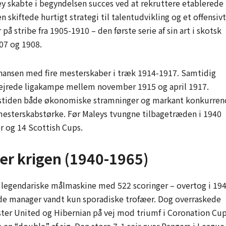
ey skabte i begyndelsen succes ved at rekruttere etablerede
 skiftede hurtigt strategi til talentudvikling og et offensivt
 på stribe fra 1905-1910 – den første serie af sin art i skotsk
907 og 1908.
nansen med fire mesterskaber i træk 1914-1917. Samtidig
esejrede ligakampe mellem november 1915 og april 1917.
gstiden både økonomiske stramninger og markant konkurren
ng mesterskabstørke. Før Maleys tvungne tilbagetræden i 1940
r og 14 Scottish Cups.
ter krigen (1940-1965)
legendariske målmaskine med 522 scoringer – overtog i 194
de manager vandt kun sporadiske trofæer. Dog overraskede
ester United og Hibernian på vej mod triumf i Coronation Cu