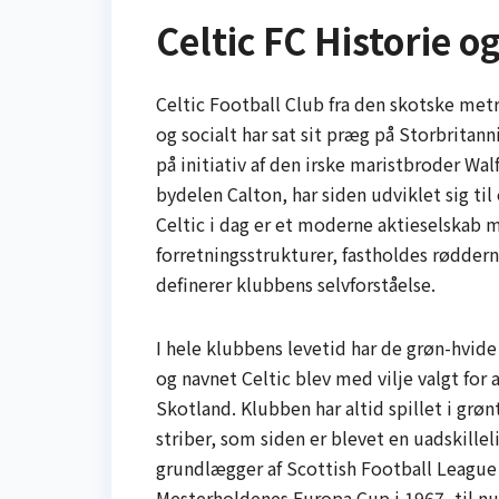
Celtic FC Historie og
Celtic Football Club fra den skotske metr
og socialt har sat sit præg på Storbritan
på initiativ af den irske maristbroder Wal
bydelen Calton, har siden udviklet sig ti
Celtic i dag er et moderne aktieselskab 
forretningsstrukturer, fastholdes rødderne
definerer klubbens selvforståelse.
I hele klubbens levetid har de grøn-hvid
og navnet Celtic blev med vilje valgt for
Skotland. Klubben har altid spillet i grø
striber, som siden er blevet en uadskillel
grundlægger af Scottish Football League i
Mesterholdenes Europa Cup i 1967, til n