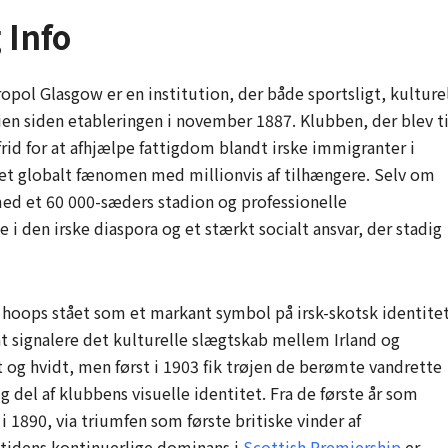
 Info
opol Glasgow er en institution, der både sportsligt, kulture
nien siden etableringen i november 1887. Klubben, der blev ti
frid for at afhjælpe fattigdom blandt irske immigranter i
l et globalt fænomen med millionvis af tilhængere. Selv om
med et 60 000-sæders stadion og professionelle
 i den irske diaspora og et stærkt socialt ansvar, der stadig
e hoops stået som et markant symbol på irsk-skotsk identitet
 at signalere det kulturelle slægtskab mellem Irland og
nt og hvidt, men først i 1903 fik trøjen de berømte vandrette
ig del af klubbens visuelle identitet. Fra de første år som
 1890, via triumfen som første britiske vinder af
utidens kontinuerlige dominans i
Scottish Premiership
er