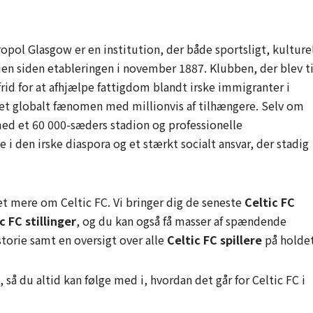
opol Glasgow er en institution, der både sportsligt, kulture
nien siden etableringen i november 1887. Klubben, der blev ti
frid for at afhjælpe fattigdom blandt irske immigranter i
l et globalt fænomen med millionvis af tilhængere. Selv om
med et 60 000-sæders stadion og professionelle
 i den irske diaspora og et stærkt socialt ansvar, der stadig
 mere om Celtic FC. Vi bringer dig de seneste
Celtic FC
c FC stillinger
, og du kan også få masser af spændende
torie samt en oversigt over alle
Celtic FC spillere
på holdet
så du altid kan følge med i, hvordan det går for Celtic FC i