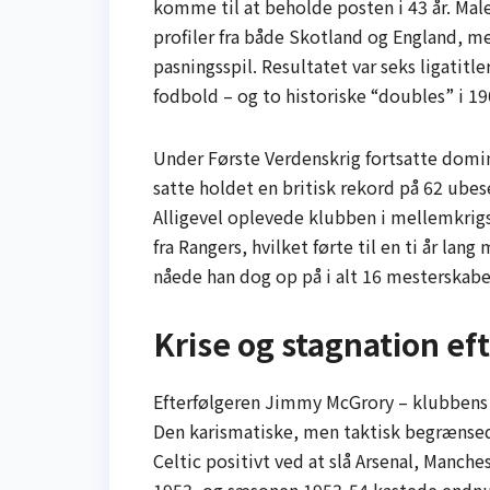
komme til at beholde posten i 43 år. Mal
profiler fra både Skotland og England, men
pasningsspil. Resultatet var seks ligatitler
fodbold – og to historiske “doubles” i 1
Under Første Verdenskrig fortsatte domi
satte holdet en britisk rekord på 62 ub
Alligevel oplevede klubben i mellemkri
fra Rangers, hvilket førte til en ti år la
nåede han dog op på i alt 16 mesterskabe
Krise og stagnation ef
Efterfølgeren Jimmy McGrory – klubbens 
Den karismatiske, men taktisk begrænse
Celtic positivt ved at slå Arsenal, Manch