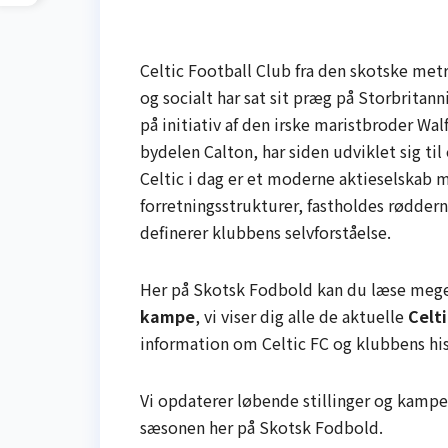
Celtic Football Club fra den skotske metr
og socialt har sat sit præg på Storbritan
på initiativ af den irske maristbroder Wal
bydelen Calton, har siden udviklet sig ti
Celtic i dag er et moderne aktieselskab 
forretningsstrukturer, fastholdes rødderne
definerer klubbens selvforståelse.
Her på Skotsk Fodbold kan du læse meget
kampe
, vi viser dig alle de aktuelle
Celti
information om Celtic FC og klubbens his
Vi opdaterer løbende stillinger og kampe, 
sæsonen her på Skotsk Fodbold.