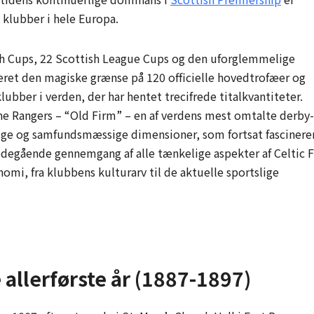
 klubber i hele Europa.
sh Cups, 22 Scottish League Cups og den uforglemmelige
eret den magiske grænse på 120 officielle hovedtrofæer og
ubber i verden, der har hentet trecifrede titalkvantiteter.
ne Rangers – “Old Firm” – en af verdens mest omtalte derby-
ige og samfundsmæssige dimensioner, som fortsat fascinere
degående gennemgang af alle tænkelige aspekter af Celtic 
onomi, fra klubbens kulturarv til de aktuelle sportslige
allerførste år (1887-1897)