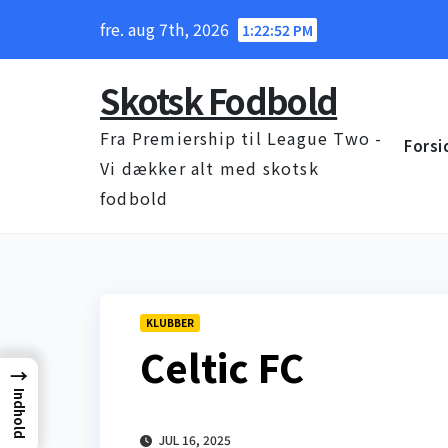
Skip
fre. aug 7th, 2026
1:22:53 PM
to
content
Skotsk Fodbold
Fra Premiership til League Two -
Forsi
Vi dækker alt med skotsk
fodbold
KLUBBER
Celtic FC
→
Indhold
JUL 16, 2025