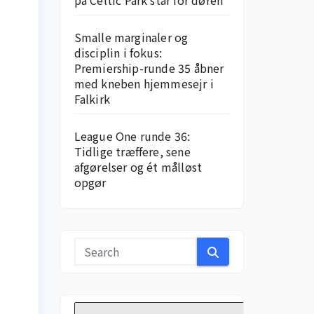
på Celtic Park står for døren
Smalle marginaler og
disciplin i fokus:
Premiership-runde 35 åbner
med kneben hjemme­sejr i
Falkirk
League One runde 36:
Tidlige træffere, sene
afgørelser og ét målløst
opgør