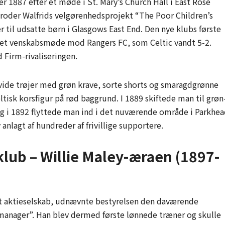
er 1887 efter et møde i St. Mary’s Church Hall i East Rose
 Broder Walfrids velgørenhedsprojekt “The Poor Children’s
r til udsatte børn i Glasgows East End. Den nye klubs første
– et venskabsmøde mod Rangers FC, som Celtic vandt 5-2.
 Firm-rivaliseringen.
hvide trøjer med grøn krave, sorte shorts og smaragdgrønne
isk korsfigur på rød baggrund. I 1889 skiftede man til grøn
 og i 1892 flyttede man ind i det nuværende område i Parkhea
anlagt af hundreder af frivillige supportere.
klub – Willie Maley-æraen (1897-
 et aktieselskab, udnævnte bestyrelsen den daværende
-manager”. Han blev dermed første lønnede træner og skulle