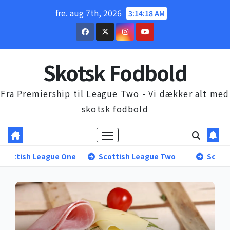
Skip
fre. aug 7th, 2026
3:14:20 AM
to
content
Skotsk Fodbold
Fra Premiership til League Two - Vi dækker alt med
skotsk fodbold
Scottish League Two
Scottish Premiership
Scot