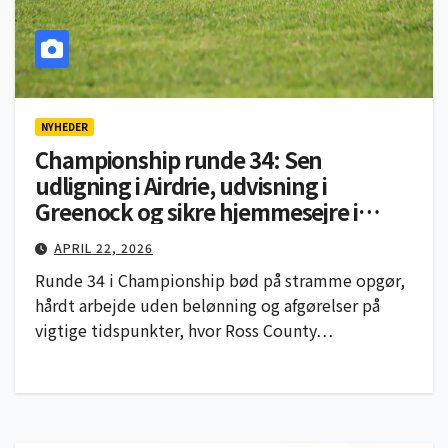
NYHEDER
Championship runde 34: Sen
udligning i Airdrie, udvisning i
Greenock og sikre hjemmesejre i
Dingwall og Arbroath
APRIL 22, 2026
Runde 34 i Championship bød på stramme opgør,
hårdt arbejde uden belønning og afgørelser på
vigtige tidspunkter, hvor Ross County…