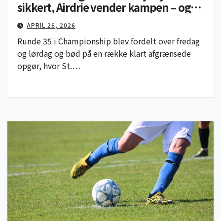
sikkert, Airdrie vender kampen – og
målløst i Arbroath
APRIL 26, 2026
Runde 35 i Championship blev fordelt over fredag
og lørdag og bød på en række klart afgrænsede
opgør, hvor St.…