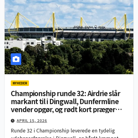
NYHEDER
Championship runde 32: Airdrie slår
markant til i Dingwall, Dunfermline
vender opgør, og rødt kort præger
aftenopgør i Glasgow
APRIL 15, 2026
Runde 32 i Championship leverede en tydelig