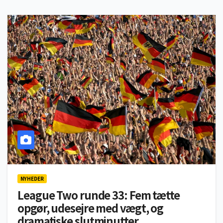
NYHEDER
League Two runde 33: Fem tætte
opgør, udesejre med vægt, og
dramatiske slutminutter