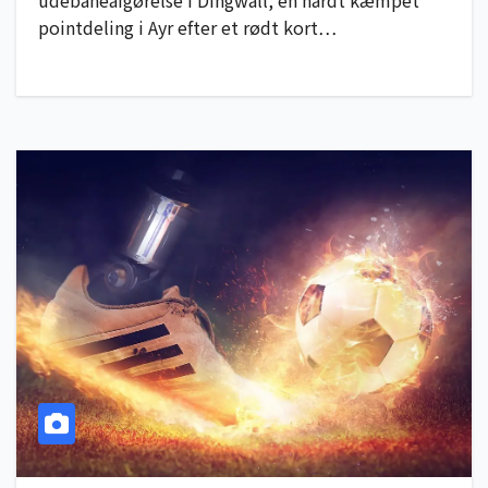
udebaneafgørelse i Dingwall, en hårdt kæmpet
pointdeling i Ayr efter et rødt kort…