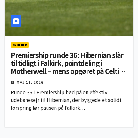
NYHEDER
Premiership runde 36: Hibernian slår
til tidligt i Falkirk, pointdeling i
Motherwell – mens opgøret på Celtic
Park står for døren
MAJ 11, 2026
Runde 36 i Premiership bød på en effektiv
udebanesejr til Hibernian, der byggede et solidt
forspring før pausen på Falkirk…