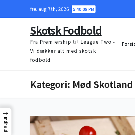
Skip
fre. aug 7th, 2026
5:40:09 PM
to
content
Skotsk Fodbold
Fra Premiership til League Two -
Forsi
Vi dækker alt med skotsk
fodbold
Kategori:
Mød Skotland
→
Indhold