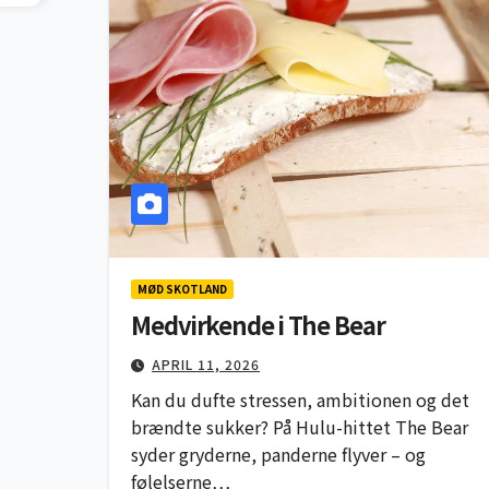
MØD SKOTLAND
Medvirkende i The Bear
APRIL 11, 2026
Kan du dufte stressen, ambitionen og det
brændte sukker? På Hulu-hittet The Bear
syder gryderne, panderne flyver – og
følelserne…