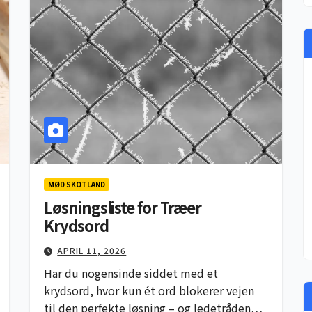
MØD SKOTLAND
Løsningsliste for Træer
Krydsord
APRIL 11, 2026
Har du nogensinde siddet med et
krydsord, hvor kun ét ord blokerer vejen
til den perfekte løsning – og ledetråden…