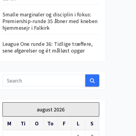
Smalle marginaler og disciplin i fokus:
Premiership-runde 35 åbner med kneben
hjemme­sejr i Falkirk
League One runde 36: Tidlige træffere,
sene afgørelser og ét målløst opgør
august 2026
M
Ti
O
To
F
L
S