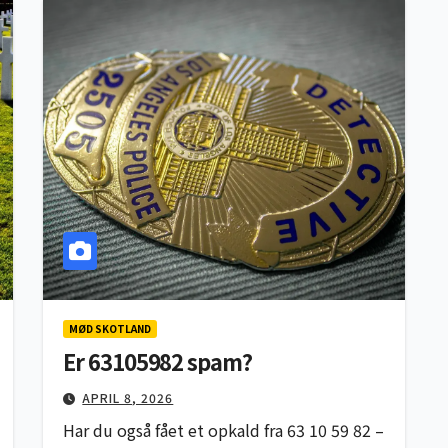
MØD SKOTLAND
Er 63105982 spam?
APRIL 8, 2026
Har du også fået et opkald fra 63 10 59 82 –