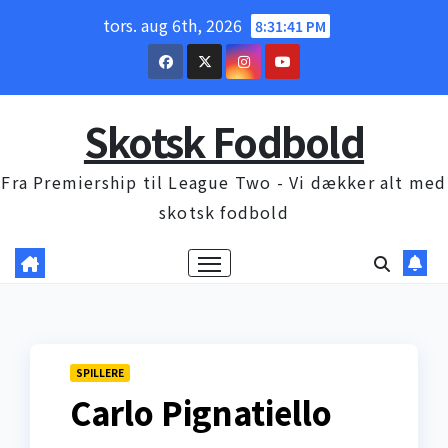
Skip
tors. aug 6th, 2026
8:31:42 PM
to
content
Skotsk Fodbold
Fra Premiership til League Two - Vi dækker alt med
skotsk fodbold
SPILLERE
Carlo Pignatiello