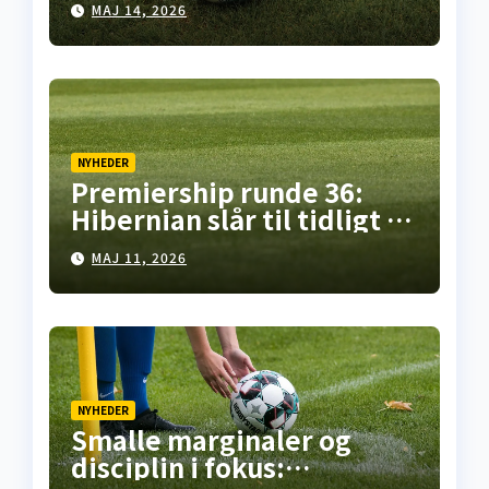
MAJ 14, 2026
NYHEDER
Premiership runde 36:
Hibernian slår til tidligt i
Falkirk, pointdeling i
MAJ 11, 2026
Motherwell – mens
opgøret på Celtic Park står
for døren
NYHEDER
Smalle marginaler og
disciplin i fokus: