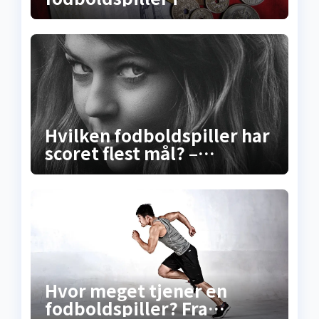
Superligaen? Sandheden
om lønninger, bonusser og
de skjulte
millionkontrakter
Hvilken fodboldspiller har
scoret flest mål? –
Sandheden bag
rekordscoreren
Hvor meget tjener en
fodboldspiller? Fra