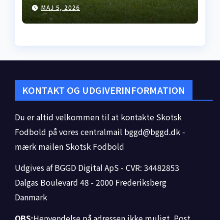
Premiership-runde 35
MAJ 5, 2026
åbner med kneben
hjemme­sejr i Falkirk
KONTAKT OG UDGIVERINFORMATION
Du er altid velkommen til at kontakte Skotsk
Fodbold på vores centralmail
bggd@bggd.dk
-
mærk mailen Skotsk Fodbold
Udgives af BGGD Digital ApS - CVR: 34482853
Dalgas Boulevard 48 - 2000 Frederiksberg
Danmark
OBS:
Henvendelse på adressen ikke muligt. Post