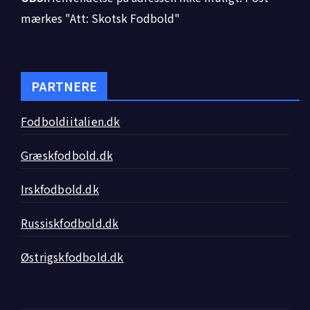
mærkes "Att: Skotsk Fodbold"
PARTNERE
Fodboldiitalien.dk
Græskfodbold.dk
Irskfodbold.dk
Russiskfodbold.dk
Østrigskfodbold.dk