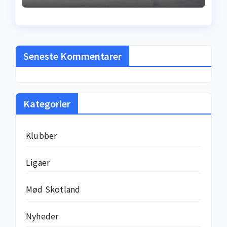
gadebold til
millionkontrakt –
sandheden bag
løncheckene
Seneste Kommentarer
Kategorier
Klubber
Ligaer
Mød Skotland
Nyheder