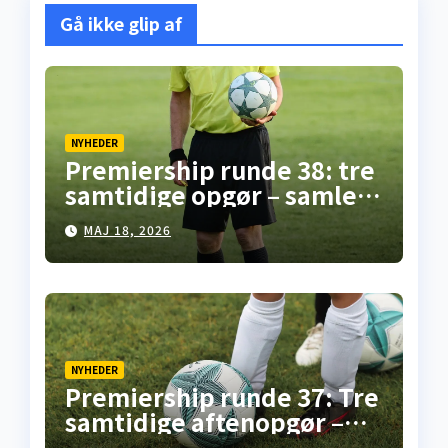
Gå ikke glip af
NYHEDER
Premiership runde 38: tre
samtidige opgør – samlet
overblik fra
MAJ 18, 2026
skotskfodbold.dk
NYHEDER
Premiership runde 37: Tre
samtidige aftenopgør –
her er overblikket