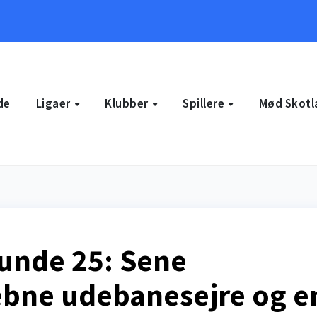
de
Ligaer
Klubber
Spillere
Mød Skotl
unde 25: Sene
ebne udebanesejre og e