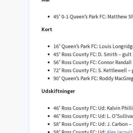
45’ 0-1 Queen’s Park FC: Matthew Shi
Kort
16’ Queen’s Park FC: Louis Longridg
45’ Ross County FC: D. Smith – gult
56’ Ross County FC: Connor Randall 
72’ Ross County FC: S. Kettlewell – 
90’ Queen’s Park FC: Roddy MacGreg
Udskiftninger
46’ Ross County FC: Ud: Kalvin Phil
46’ Ross County FC: Ud: L. O’Sulliva
58’ Ross County FC: Ud: J. Carbon –
58’ Ross County FC: Ud:
Alex Iacovit