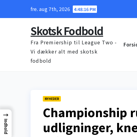
Skip
fre. aug 7th, 2026
4:48:17 PM
to
content
Skotsk Fodbold
Fra Premiership til League Two -
Forsi
Vi dækker alt med skotsk
fodbold
NYHEDER
Championship r
→
udligninger, kn
Indhold