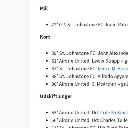
Mål
22’ 0-1 St. Johnstone FC: Ruari Pato
Kort
39’ St. Johnstone FC: John Alexande
51’ Airdrie United: Lewis Strapp – g
67’ St. Johnstone FC:
Reece McAlea
88’ St. Johnstone FC: Alfredo Agyem
90’ Airdrie United: C. McArthur – gul
Udskiftninger
55’ Airdrie United: Ud:
Cole McKinn
56’ Airdrie United: Ud: Charles Telf
61’ St. Johnstone FC: Ud: Ruari Pat