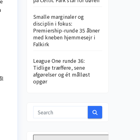
på Celtic Park står for døren
re
a
Smalle marginaler og
disciplin i fokus:
Premiership-runde 35 åbner
med kneben hjemme­sejr i
Falkirk
League One runde 36:
Tidlige træffere, sene
afgørelser og ét målløst
ål
opgør