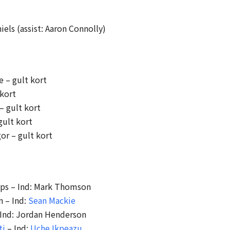
els (assist: Aaron Connolly)
e – gult kort
 kort
– gult kort
gult kort
or – gult kort
lips – Ind: Mark Thomson
n – Ind:
Sean Mackie
 Ind: Jordan Henderson
ti
– Ind:
Uche Ikpeazu