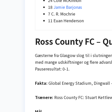
24 Cole McKinnon
18
Jamie Barjonas
7 C. R. Mochrie
11 Euan Henderson
Ross County FC – Qu
Gæsterne fra Glasgow slog til i slutningen
med mange udskiftninger og flere advarsl
Pauseresultat: 0-1.
Fakta:
Global Energy Stadium, Dingwall 
Trænere:
Ross County FC: Stuart Kettlew
Mål