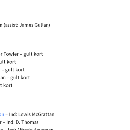
n (assist: James Gullan)
r Fowler – gult kort
ult kort
r
– gult kort
an – gult kort
t kort
on
– Ind: Lewis McGrattan
er – Ind: D. Thomas
on – Ind: Alfredo Agyeman