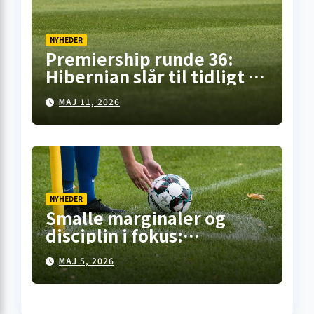
NYHEDER
Premiership runde 36:
Hibernian slår til tidligt i
Falkirk, pointdeling i
MAJ 11, 2026
Motherwell – mens
opgøret på Celtic Park står
for døren
NYHEDER
Smalle marginaler og
disciplin i fokus:
Premiership-runde 35
MAJ 5, 2026
åbner med kneben
hjemme­sejr i Falkirk