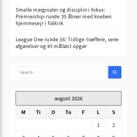
Smalle marginaler og disciplin i fokus:
Premiership-runde 35 åbner med kneben
hjemme­sejr i Falkirk
League One runde 36: Tidlige træffere, sene
afgørelser og ét målløst opgør
august 2026
M
Ti
O
To
F
L
S
1
2