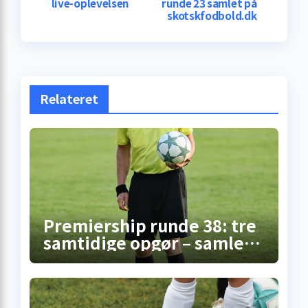
live-oplevelsen
runde 23 samlet på
skotskfodbold.dk
Relateret
Premiership runde 38: tre
samtidige opgør – samlet
overblik fra
skotskfodbold.dk