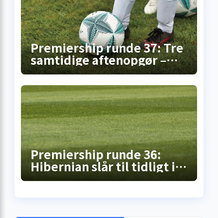
Premiership runde 37: Tre
samtidige aftenopgør –
her er overblikket
Premiership runde 36:
Hibernian slår til tidligt i
Falkirk, pointdeling i
Motherwell – mens
opgøret på Celtic Park står
for døren