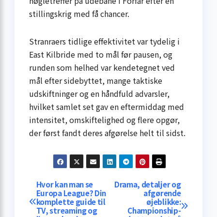
nøgletreffer på udebane i Forfar efter en
stillingskrig med få chancer.
Stranraers tidlige effektivitet var tydelig i
East Kilbride med to mål før pausen, og
runden som helhed var kendetegnet ved
mål efter sidebyttet, mange taktiske
udskiftninger og en håndfuld advarsler,
hvilket samlet set gav en eftermiddag med
intensitet, omskiftelighed og flere opgør,
der først fandt deres afgørelse helt til sidst.
Indlægsnavigation
Hvor kan man se
Drama, detaljer og
Europa League? Din
afgørende
komplette guide til
øjeblikke:
TV, streaming og
Championship-