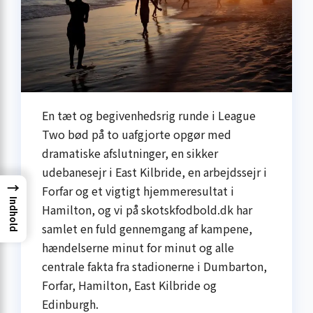
En tæt og begivenhedsrig runde i League
Two bød på to uafgjorte opgør med
dramatiske afslutninger, en sikker
udebanesejr i East Kilbride, en arbejdssejr i
→
Forfar og et vigtigt hjemmeresultat i
Indhold
Hamilton, og vi på skotskfodbold.dk har
samlet en fuld gennemgang af kampene,
hændelserne minut for minut og alle
centrale fakta fra stadionerne i Dumbarton,
Forfar, Hamilton, East Kilbride og
Edinburgh.