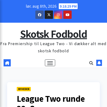
Skip
lør. aug 8th, 2026
9:18:31 PM
to
content
Skotsk Fodbold
Fra Premiership til League Two - Vi dækker alt med
skotsk fodbold
NYHEDER
League Two runde