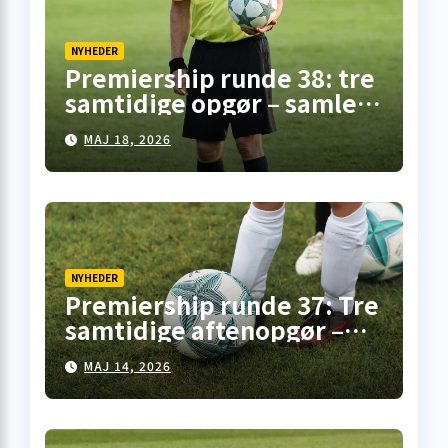
NYHEDER
Premiership runde 38: tre
samtidige opgør – samlet
overblik fra
MAJ 18, 2026
skotskfodbold.dk
NYHEDER
Premiership runde 37: Tre
samtidige aftenopgør –
her er overblikket
MAJ 14, 2026