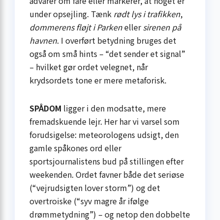
advarer om fare eller markerer, at noget er
under opsejling. Tænk
rødt lys i trafikken
,
dommerens fløjt i Parken
eller
sirenen på
havnen
. I overført betydning bruges det
også om små hints – “det sender et signal”
– hvilket gør ordet velegnet, når
krydsordets tone er mere metaforisk.
SPÅDOM
ligger i den modsatte, mere
fremadskuende lejr. Her har vi varsel som
forudsigelse: meteorologens udsigt, den
gamle spåkones ord eller
sportsjournalistens bud på stillingen efter
weekenden. Ordet favner både det seriøse
(“vejrudsigten lover storm”) og det
overtroiske (“syv magre år ifølge
drømmetydning”) – og netop den dobbelte