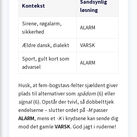
Sandsynlig
Kontekst
løsning
Sirene, røgalarm,
ALARM
sikkerhed
Ældre dansk, dialekt
VARSK
Sport, gult kort som
ALARM
advarsel
Husk, at fem-bogstavs-felter sjældent giver
plads til alternativer som
spådom
(6) eller
signal
(6). Opstår der tvivl, så dobbelttjek
endelserne – slutter ordet på
-M
passer
ALARM
, mens et
-K
i krydsene kan sende dig
mod det gamle
VARSK
. God jagt i ruderne!