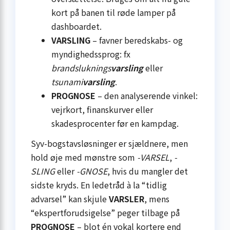
kort på banen til røde lamper på
dashboardet.
VARSLING
– favner beredskabs- og
myndighedssprog: fx
brandsluknings
varsling
eller
tsunami
varsling
.
PROGNOSE
– den analyserende vinkel:
vejrkort, finanskurver eller
skadesprocenter før en kampdag.
Syv-bogstavsløsninger er sjældnere, men
hold øje med mønstre som
-VARSEL
,
-
SLING
eller
-GNOSE
, hvis du mangler det
sidste kryds. En ledetråd à la “tidlig
advarsel” kan skjule
VARSLER
, mens
“ekspertforudsigelse” peger tilbage på
PROGNOSE
– blot én vokal kortere end