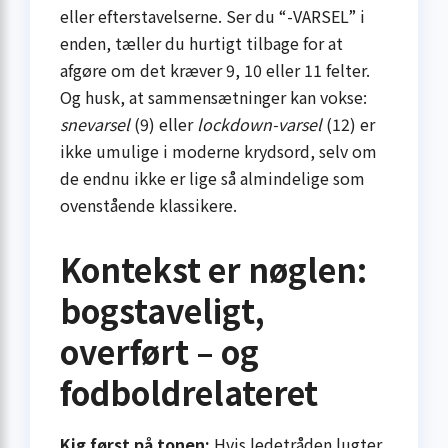
eller efterstavelserne. Ser du “-VARSEL” i
enden, tæller du hurtigt tilbage for at
afgøre om det kræver 9, 10 eller 11 felter.
Og husk, at sammensætninger kan vokse:
snevarsel
(9) eller
lockdown-varsel
(12) er
ikke umulige i moderne krydsord, selv om
de endnu ikke er lige så almindelige som
ovenstående klassikere.
Kontekst er nøglen:
bogstaveligt,
overført – og
fodboldrelateret
Kig først på tonen:
Hvis ledetråden lugter