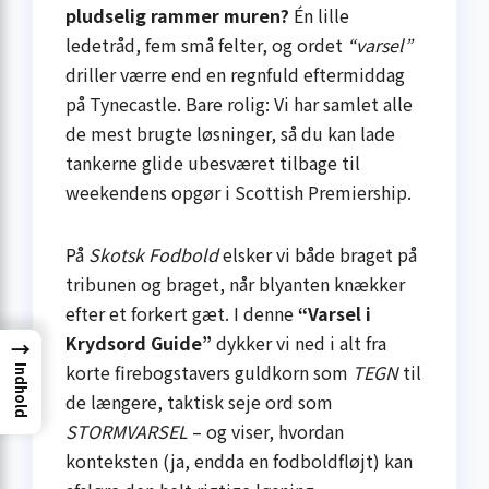
pludselig rammer muren?
Én lille
ledetråd, fem små felter, og ordet
“varsel”
driller værre end en regnfuld eftermiddag
på Tynecastle. Bare rolig: Vi har samlet alle
de mest brugte løsninger, så du kan lade
tankerne glide ubesværet tilbage til
weekendens opgør i Scottish Premiership.
På
Skotsk Fodbold
elsker vi både braget på
tribunen og braget, når blyanten knækker
efter et forkert gæt. I denne
“Varsel i
Krydsord Guide”
dykker vi ned i alt fra
→
korte firebogstavers guldkorn som
TEGN
til
Indhold
de længere, taktisk seje ord som
STORMVARSEL
– og viser, hvordan
konteksten (ja, endda en fodboldfløjt) kan