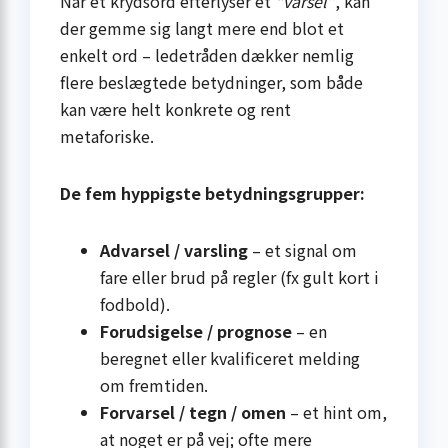
Når et krydsord efterlyser et
“varsel”
, kan
der gemme sig langt mere end blot et
enkelt ord – ledetråden dækker nemlig
flere beslægtede betydninger, som både
kan være helt konkrete og rent
metaforiske.
De fem hyppigste betydningsgrupper:
Advarsel / varsling
– et signal om
fare eller brud på regler (fx gult kort i
fodbold).
Forudsigelse / prognose
– en
beregnet eller kvalificeret melding
om fremtiden.
Forvarsel / tegn / omen
– et hint om,
at noget er på vej; ofte mere