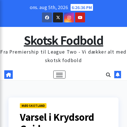
Skip
ons. aug 5th, 2026
6:26:37 PM
to
content
Skotsk Fodbold
Fra Premiership til League Two - Vi dækker alt med
skotsk fodbold
MØD SKOTLAND
Varsel i Krydsord