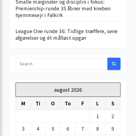
Smalle marginaler og disciplin i fokus:
Premiership-runde 35 åbner med kneben
hjemme­sejr i Falkirk
League One runde 36: Tidlige træffere, sene
afgørelser og ét målløst opgør
august 2026
M
Ti
O
To
F
L
S
1
2
3
4
5
6
7
8
9