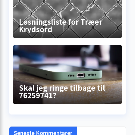
Løsningsliste for Træer
Krydsord
Skal jeg ringe tilbage til
76259741?
Seneste Kommentarer