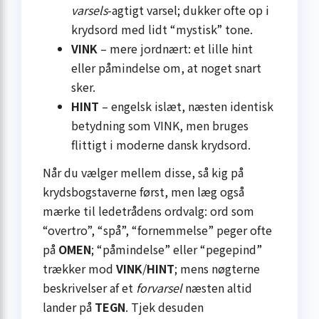
varsels
-agtigt varsel; dukker ofte op i
krydsord med lidt “mystisk” tone.
VINK
– mere jordnært: et lille hint
eller påmindelse om, at noget snart
sker.
HINT
– engelsk islæt, næsten identisk
betydning som VINK, men bruges
flittigt i moderne dansk krydsord.
Når du vælger mellem disse, så kig på
krydsbogstaverne først, men læg også
mærke til ledetrådens ordvalg: ord som
“overtro”, “spå”, “fornemmelse” peger ofte
på
OMEN
; “påmindelse” eller “pegepind”
trækker mod
VINK
/
HINT
; mens nøgterne
beskrivelser af et
forvarsel
næsten altid
lander på
TEGN
. Tjek desuden