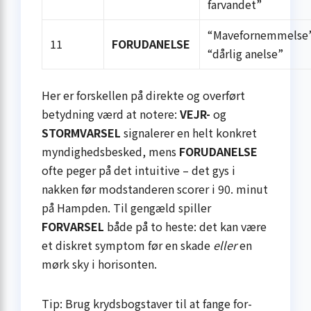
farvandet”
“Mavefornemmelse”
11
FORUDANELSE
“dårlig anelse”
Her er forskellen på direkte og overført
betydning værd at notere:
VEJR-
og
STORMVARSEL
signalerer en helt konkret
myndighedsbesked, mens
FORUDANELSE
ofte peger på det intuitive – det gys i
nakken før modstanderen scorer i 90. minut
på Hampden. Til gengæld spiller
FORVARSEL
både på to heste: det kan være
et diskret symptom før en skade
eller
en
mørk sky i horisonten.
Tip: Brug krydsbogstaver til at fange for-