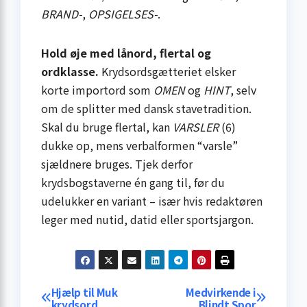
BRAND-
,
OPSIGELSES-
.
Hold øje med lånord, flertal og
ordklasse.
Krydsordsgætteriet elsker
korte importord som
OMEN
og
HINT
, selv
om de splitter med dansk stavetradition.
Skal du bruge flertal, kan
VARSLER
(6)
dukke op, mens verbalformen “varsle”
sjældnere bruges. Tjek derfor
krydsbogstaverne én gang til, før du
udelukker en variant – især hvis redaktøren
leger med nutid, datid eller sportsjargon.
Indlægsnavigation
Hjælp til Muk
Medvirkende i
krydsord
Blindt Spor