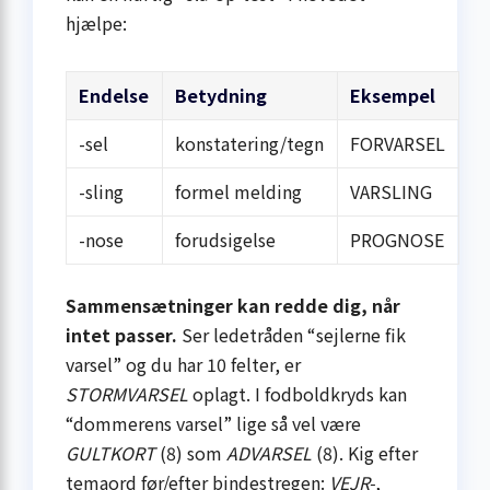
hjælpe:
Endelse
Betydning
Eksempel
-sel
konstatering/tegn
FORVARSEL
-sling
formel melding
VARSLING
-nose
forudsigelse
PROGNOSE
Sammensætninger kan redde dig, når
intet passer.
Ser ledetråden “sejlerne fik
varsel” og du har 10 felter, er
STORMVARSEL
oplagt. I fodboldkryds kan
“dommerens varsel” lige så vel være
GULTKORT
(8) som
ADVARSEL
(8). Kig efter
temaord før/efter bindestregen:
VEJR-
,