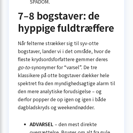
SPÅDOM.
7–8 bogstaver: de
hyppige fuldtræffere
Når felterne strækker sig til syv-otte
bogstaver, lander vi i det område, hvor de
fleste krydsordsforfattere gemmer deres
go-to
-synonymer for “varsel”. De tre
klassikere på otte bogstaver dækker hele
spektret fra den myndighedsagtige alarm til
den mere analytiske forudsigelse – og
derfor popper de op igen og igen i både
dagbladskryds og weekendnødder.
ADVARSEL
– den mest direkte
oversættelse. Bruges om alt fra gule