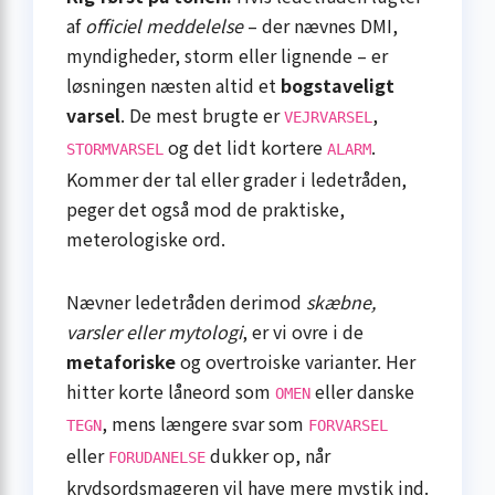
af
officiel meddelelse
– der nævnes DMI,
myndigheder, storm eller lignende – er
løsningen næsten altid et
bogstaveligt
varsel
. De mest brugte er
,
VEJRVARSEL
og det lidt kortere
.
STORMVARSEL
ALARM
Kommer der tal eller grader i ledetråden,
peger det også mod de praktiske,
meterologiske ord.
Nævner ledetråden derimod
skæbne,
varsler eller mytologi
, er vi ovre i de
metaforiske
og overtroiske varianter. Her
hitter korte låneord som
eller danske
OMEN
, mens længere svar som
TEGN
FORVARSEL
eller
dukker op, når
FORUDANELSE
krydsordsmageren vil have mere mystik ind.