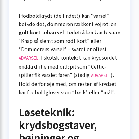
I fodboldkryds (de findes!) kan “varsel”
betyde det, dommeren rækker i vejret: en
gult kort-advarsel
. Ledetråden kan fx være
“Knap så slemt som rødt kort” eller
“Dommerens varsel” – svaret er oftest
. I skotsk kontekst kan krydsordet
ADVARSEL
endda drille med ordspil som “Celtic-
spiller fik varslet faren” (stadig
).
ADVARSEL
Hold derfor øje med, om resten af krydset
har fodboldgloser som “back” eller “mål”.
Løseteknik:
krydsbogstaver,
bøjninger og