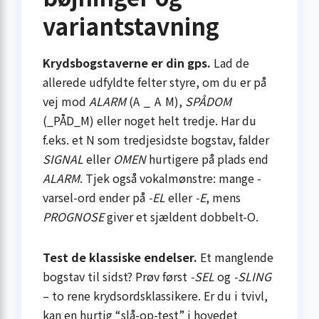
variantstavning
Krydsbogstaverne er din gps.
Lad de
allerede udfyldte felter styre, om du er på
vej mod
ALARM
(A _ A M),
SPÅDOM
(_PÅD_M) eller noget helt tredje. Har du
f.eks. et N som tredjesidste bogstav, falder
SIGNAL
eller
OMEN
hurtigere på plads end
ALARM
. Tjek også vokalmønstre: mange ­-
varsel-ord ender på
-EL
eller
-E
, mens
PROGNOSE
giver et sjældent dobbelt-O.
Test de klassiske endelser.
Et manglende
bogstav til sidst? Prøv først
-SEL
og
-SLING
– to rene krydsordsklassikere. Er du i tvivl,
kan en hurtig “slå-op-test” i hovedet