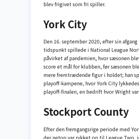
blev frigivet som fri spiller.
York City
Den 16. september 2020, efter sin afgang
tidspunkt spillede i National League Nort
påvirket af pandemien, hvor sæsonen blev
score et mål for klubben, før sæsonen ble
mere fremtrædende figur i holdet; han sp
playoff-kampene, hvor York City lykkedes
playoff-finalen, en bedrift hvor Wright va
Stockport County
Efter den fremgangsrige periode med Yor
der netop var rykket op til League Two, i