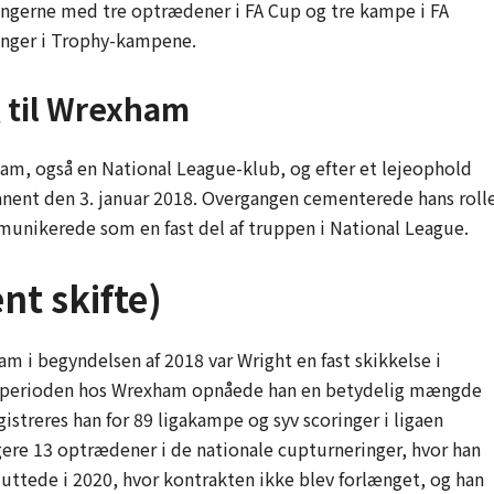
ingerne med tre optrædener i FA Cup og tre kampe i FA
ringer i Trophy-kampene.
 til Wrexham
xham, også en National League-klub, og efter et lejeophold
ent den 3. januar 2018. Overgangen cementerede hans rolle
munikerede som en fast del af truppen i National League.
t skifte)
m i begyndelsen af 2018 var Wright en fast skikkelse i
I perioden hos Wrexham opnåede han en betydelig mængde
istreres han for 89 ligakampe og syv scoringer i ligaen
gere 13 optrædener i de nationale cupturneringer, hvor han
uttede i 2020, hvor kontrakten ikke blev forlænget, og han