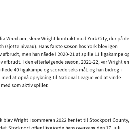
 fra Wrexham, skrev Wright kontrakt med York City, der på d
h (sjette niveau). Hans første sæson hos York blev igen
 afbrudt, men han nåede i 2020‑21 at spille 11 ligakampe o
v afbrudt. I den efterfølgende sæson, 2021‑22, var Wright en
illede 40 ligakampe og scorede seks mål, og han bidrog i
 med at opnå oprykning til National League ved at vinde
r med som aktiv spiller.
k blev Wright i sommeren 2022 hentet til Stockport County
det Stockport offentliggjorde hans overgang den 17. juli