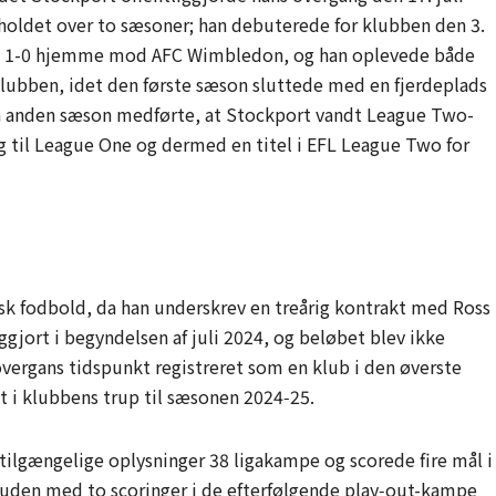
 holdet over to sæsoner; han debuterede for klubben den 3.
te 1-0 hjemme mod AFC Wimbledon, og han oplevede både
i klubben, idet den første sæson sluttede med en fjerdeplads
den anden sæson medførte, at Stockport vandt League Two-
ng til League One og dermed en titel i EFL League Two for
sk fodbold, da han underskrev en treårig kontrakt med Ross
ggjort i begyndelsen af juli 2024, og beløbet blev ikke
overgans tidspunkt registreret som en klub i den øverste
 i klubbens trup til sæsonen 2024‑25.
 tilgængelige oplysninger 38 ligakampe og scorede fire mål i
suden med to scoringer i de efterfølgende play‑out-kampe