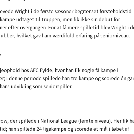
evede Wright i de første sæsoner begrænset førsteholdstid
e kampe udtaget til truppen, men fik ikke sin debut for
er efter overgangen. For at få mere spilletid blev Wright i d
klubber, hvilket gav ham værdifuld erfaring på seniorniveau.
e
ejeophold hos AFC Fylde, hvor han fik nogle få kampe i
r; i denne periode spillede han tre kampe og scorede én ga
hans udvikling som seniorspiller.
row, der spillede i National League (femte niveau). Her fik h
tid; han spillede 24 ligakampe og scorede et mål i løbet af