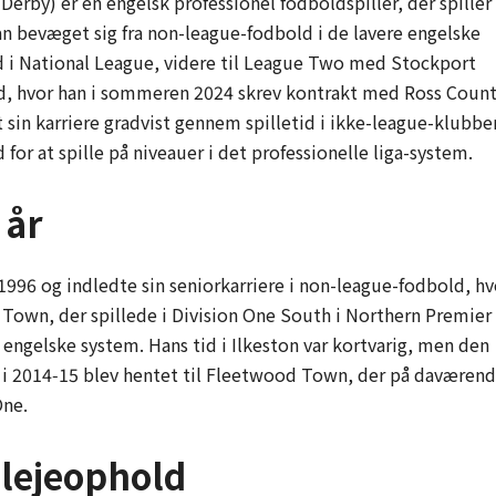
 Derby) er en engelsk professionel fodboldspiller, der spiller
 han bevæget sig fra non-league-fodbold i de lavere engelske
old i National League, videre til League Two med Stockport
ld, hvor han i sommeren 2024 skrev kontrakt med Ross Count
 sin karriere gradvist gennem spilletid i ikke-league-klubbe
 for at spille på niveauer i det professionelle liga-system.
 år
 1996 og indledte sin seniorkarriere i non-league-fodbold, hv
n Town, der spillede i Division One South i Northern Premier
 engelske system. Hans tid i Ilkeston var kortvarig, men den
due i 2014‑15 blev hentet til Fleetwood Town, der på daværen
One.
lejeophold