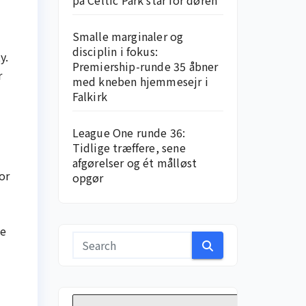
på Celtic Park står for døren
Smalle marginaler og
disciplin i fokus:
y.
Premiership-runde 35 åbner
r
med kneben hjemme­sejr i
Falkirk
League One runde 36:
Tidlige træffere, sene
afgørelser og ét målløst
or
opgør
de