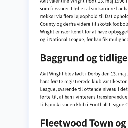
Akil Valentine Wright (født 13. maj 1996 i
som forsvarer. I løbet af sin karriere har
rækker via flere lejeophold til fast oph
County og derfra videre til skotsk fodbo
Wright er især kendt for at have opbygget
og i National League, før han fik mulighed
Baggrund og tidlige
Akil Wright blev født i Derby den 13. maj
hans første registrerede klub var Ilkesto
League, svarende til ottende niveau i det
førte til, at han i vinterens transfervin
tidspunkt var en klub i Football League 
Fleetwood Town og 