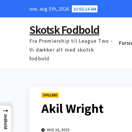
Skip
ons. aug 5th, 2026
10:55:15 AM
to
content
Skotsk Fodbold
Fra Premiership til League Two -
Forsi
Vi dækker alt med skotsk
fodbold
SPILLERE
Akil Wright
→
Indhold
AUG 18, 2025