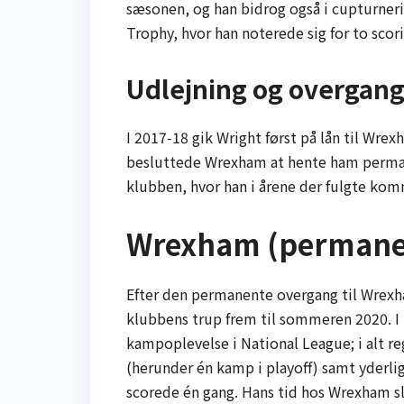
sæsonen, og han bidrog også i cupturner
Trophy, hvor han noterede sig for to sco
Udlejning og overgang
I 2017‑18 gik Wright først på lån til Wre
besluttede Wrexham at hente ham perman
klubben, hvor han i årene der fulgte kom
Wrexham (permanen
Efter den permanente overgang til Wrexha
klubbens trup frem til sommeren 2020. 
kampoplevelse i National League; i alt reg
(herunder én kamp i playoff) samt yderli
scorede én gang. Hans tid hos Wrexham sl