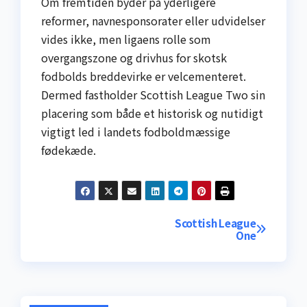
Om fremtiden byder på yderligere
reformer, navnesponsorater eller udvidelser
vides ikke, men ligaens rolle som
overgangszone og drivhus for skotsk
fodbolds breddevirke er velcementeret.
Dermed fastholder Scottish League Two sin
placering som både et historisk og nutidigt
vigtigt led i landets fodboldmæssige
fødekæde.
Indlægsnavigation
Scottish League
One