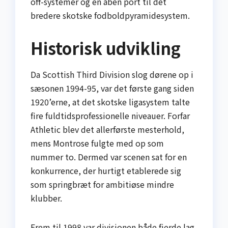
off-systemer og en åben port til det
bredere skotske fodboldpyramidesystem.
Historisk udvikling
Da Scottish Third Division slog dørene op i
sæsonen 1994-95, var det første gang siden
1920’erne, at det skotske ligasystem talte
fire fuldtidsprofessionelle niveauer. Forfar
Athletic blev det allerførste mesterhold,
mens Montrose fulgte med op som
nummer to. Dermed var scenen sat for en
konkurrence, der hurtigt etablerede sig
som springbræt for ambitiøse mindre
klubber.
Frem til 1998 var divisionen både fjerde lag