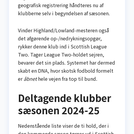
geografisk registrering håndteres nu af
klubberne selv i begyndelsen af sæsonen.
Vinder Highland/Lowland-mesteren også
det afgørende op-/ned­ryk­nings­opgør,
rykker denne klub ind i Scottish League
Two. Tager League Two-holdet sejren,
bevarer det sin plads. Systemet har dermed
skabt en DNA, hvor skotsk fodbold formelt
er
åbnet
hele vejen fra top til bund.
Deltagende klubber
sæsonen 2024-25
Nedenstående liste viser de ti hold, der i
den kommende sæson tørner ud i Scottish