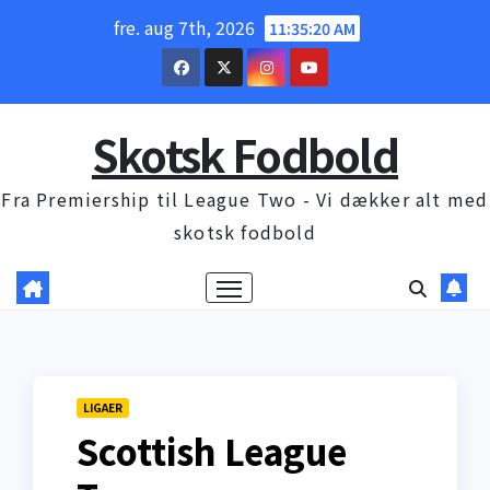
Skip
fre. aug 7th, 2026
11:35:22 AM
to
content
Skotsk Fodbold
Fra Premiership til League Two - Vi dækker alt med
skotsk fodbold
LIGAER
Scottish League