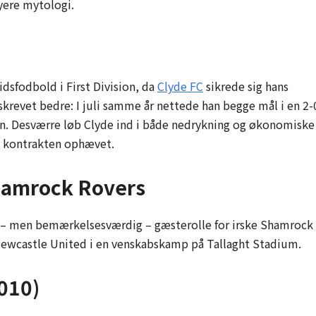
yere mytologi.
tidsfodbold i First Division, da
Clyde FC
sikrede sig hans
skrevet bedre: I juli samme år nettede han begge mål i en 2-
’en. Desværre løb Clyde ind i både nedrykning og økonomiske
v kontrakten ophævet.
hamrock Rovers
t – men bemærkelsesværdig – gæsterolle for irske Shamrock
Newcastle United i en venskabskamp på Tallaght Stadium.
010)