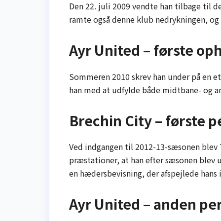
Den 22. juli 2009 vendte han tilbage til d
ramte også denne klub nedrykningen, og he
Ayr United – første op
Sommeren 2010 skrev han under på en etå
han med at udfylde både midtbane- og an
Brechin City – første 
Ved indgangen til 2012-13-sæsonen blev 
præstationer, at han efter sæsonen blev 
en hædersbevisning, der afspejlede hans i
Ayr United – anden pe