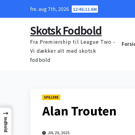
Skip
fre. aug 7th, 2026
12:46:12 AM
to
content
Skotsk Fodbold
Fra Premiership til League Two -
Forsi
Vi dækker alt med skotsk
fodbold
SPILLERE
Alan Trouten
→
Indhold
JUL 29, 2025