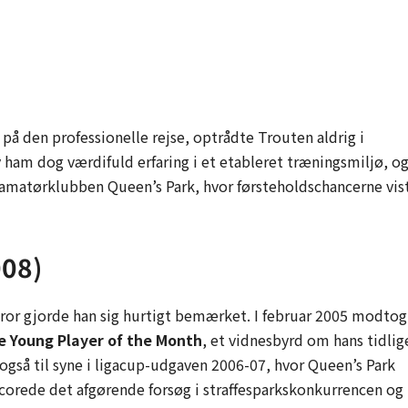
 på den professionelle rejse, optrådte Trouten aldrig i
ham dog værdifuld erfaring i et etableret træningsmiljø, og
til amatørklubben Queen’s Park, hvor førsteholdschancerne vis
008)
bror gjorde han sig hurtigt bemærket. I februar 2005 modtog
e Young Player of the Month
, et vidnesbyrd om hans tidlig
å til syne i ligacup-udgaven 2006-07, hvor Queen’s Park
corede det afgørende forsøg i straffesparkskonkurrencen og