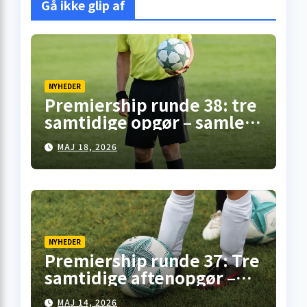
Gå ikke glip af
NYHEDER
Premiership runde 38: tre
samtidige opgør – samlet
overblik fra
MAJ 18, 2026
skotskfodbold.dk
NYHEDER
Premiership runde 37: Tre
samtidige aftenopgør –
her er overblikket
MAJ 14, 2026