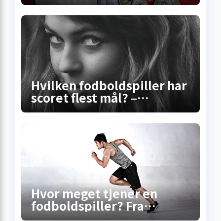
Superligaen? Sandheden
om lønninger, bonusser og
de skjulte
millionkontrakter
Hvilken fodboldspiller har
scoret flest mål? –
Sandheden bag
rekordscoreren
Hvor meget tjener en
fodboldspiller? Fra
gadebold til