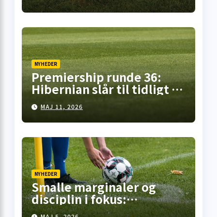
NYHEDER
Premiership runde 36:
Hibernian slår til tidligt i
Falkirk, pointdeling i
MAJ 11, 2026
Motherwell – mens
opgøret på Celtic Park står
for døren
NYHEDER
Smalle marginaler og
disciplin i fokus:
Premiership-runde 35
MAJ 5, 2026