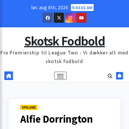
Skip
lør. aug 8th, 2026
9:43:03 AM
to
content
Skotsk Fodbold
Fra Premiership til League Two - Vi dækker alt med
skotsk fodbold
SPILLERE
Alfie Dorrington