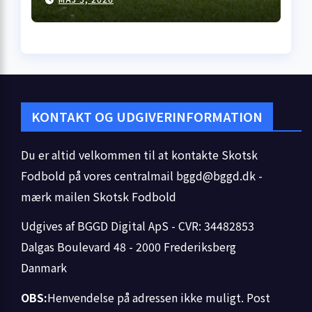
åbner med kneben
hjemme­sejr i Falkirk
KONTAKT OG UDGIVERINFORMATION
Du er altid velkommen til at kontakte Skotsk
Fodbold på vores centralmail
bggd@bggd.dk
-
mærk mailen Skotsk Fodbold
Udgives af BGGD Digital ApS - CVR: 34482853
Dalgas Boulevard 48 - 2000 Frederiksberg
Danmark
OBS:
Henvendelse på adressen ikke muligt. Post