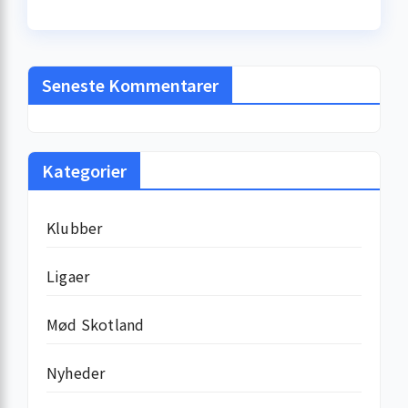
millionkontrakt –
sandheden bag
løncheckene
Seneste Kommentarer
Kategorier
Klubber
Ligaer
Mød Skotland
Nyheder