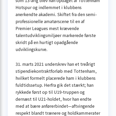
som 13-årig blev han opdaget af Tottenham
Hotspur og indlemmet i klubbens
anerkendte akademi. Skiftet fra den semi-
professionelle amatørscene til en af
Premier Leagues mest krævende
talentudviklingsmiljøer markerede første
skridt på en hurtigt opadgående
udviklingskurve.
31. marts 2021 underskrev han et treårigt
stipendiekontraktforløb med Tottenham,
hvilket formelt placerede ham i klubbens
fuldtidssetup. Herfra gik det stærkt; han
rykkede først op til U19-truppen og
dernæst til U21-holdet, hvor han endte
med at bære anførerbindet—aftvingende
respekt blandt trænere og holdkammerater