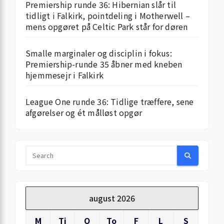
Premiership runde 36: Hibernian slår til
tidligt i Falkirk, pointdeling i Motherwell –
mens opgøret på Celtic Park står for døren
Smalle marginaler og disciplin i fokus:
Premiership-runde 35 åbner med kneben
hjemme­sejr i Falkirk
League One runde 36: Tidlige træffere, sene
afgørelser og ét målløst opgør
august 2026
M
Ti
O
To
F
L
S