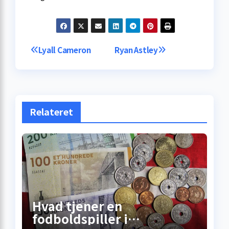
Indlægsnavigation
Lyall Cameron
Ryan Astley
Relateret
Hvad tjener en
fodboldspiller i