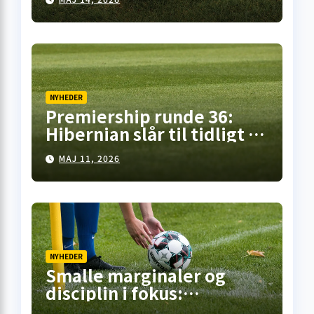
NYHEDER
Premiership runde 36:
Hibernian slår til tidligt i
Falkirk, pointdeling i
MAJ 11, 2026
Motherwell – mens
opgøret på Celtic Park står
for døren
NYHEDER
Smalle marginaler og
disciplin i fokus:
Premiership-runde 35