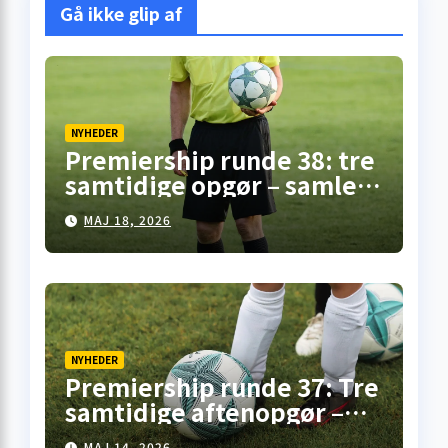
Gå ikke glip af
NYHEDER
Premiership runde 38: tre
samtidige opgør – samlet
overblik fra
MAJ 18, 2026
skotskfodbold.dk
NYHEDER
Premiership runde 37: Tre
samtidige aftenopgør –
her er overblikket
MAJ 14, 2026