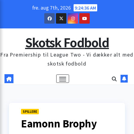
Skip
fre. aug 7th, 2026
9:24:37 AM
to
content
Skotsk Fodbold
Fra Premiership til League Two - Vi dækker alt med
skotsk fodbold
SPILLERE
Eamonn Brophy