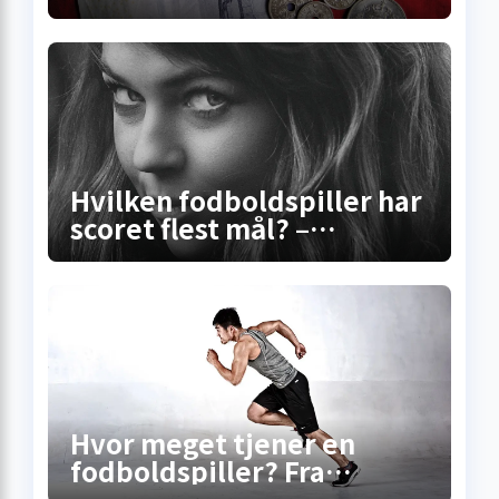
Superligaen? Sandheden
om lønninger, bonusser og
de skjulte
millionkontrakter
Hvilken fodboldspiller har
scoret flest mål? –
Sandheden bag
rekordscoreren
Hvor meget tjener en
fodboldspiller? Fra
gadebold til