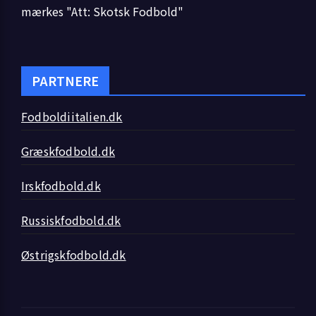
mærkes "Att: Skotsk Fodbold"
PARTNERE
Fodboldiitalien.dk
Græskfodbold.dk
Irskfodbold.dk
Russiskfodbold.dk
Østrigskfodbold.dk