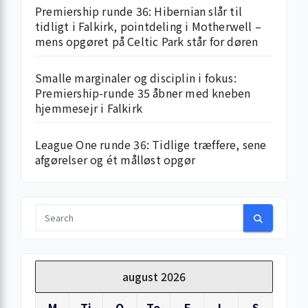
Premiership runde 36: Hibernian slår til
tidligt i Falkirk, pointdeling i Motherwell –
mens opgøret på Celtic Park står for døren
Smalle marginaler og disciplin i fokus:
Premiership-runde 35 åbner med kneben
hjemme­sejr i Falkirk
League One runde 36: Tidlige træffere, sene
afgørelser og ét målløst opgør
august 2026
M
Ti
O
To
F
L
S