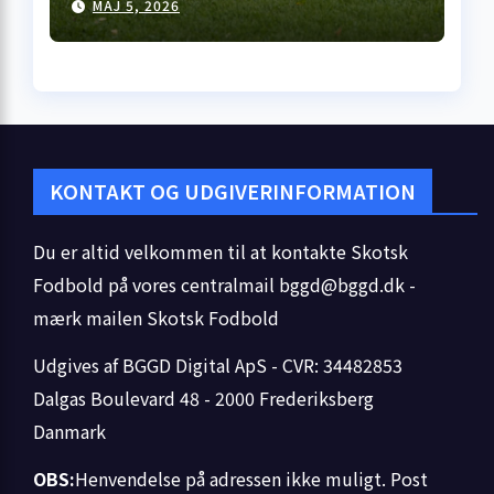
MAJ 5, 2026
åbner med kneben
hjemme­sejr i Falkirk
KONTAKT OG UDGIVERINFORMATION
Du er altid velkommen til at kontakte Skotsk
Fodbold på vores centralmail
bggd@bggd.dk
-
mærk mailen Skotsk Fodbold
Udgives af BGGD Digital ApS - CVR: 34482853
Dalgas Boulevard 48 - 2000 Frederiksberg
Danmark
OBS:
Henvendelse på adressen ikke muligt. Post