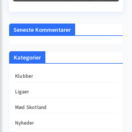
millionkontrakt –
sandheden bag
løncheckene
Seneste Kommentarer
Kategorier
Klubber
Ligaer
Mød Skotland
Nyheder