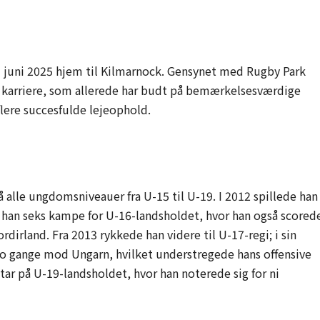
 i juni 2025 hjem til Kilmarnock. Gensynet med Rugby Park
n karriere, som allerede har budt på bemærkelsesværdige
lere succesfulde lejeophold.
e
 alle ungdomsniveauer fra U-15 til U-19. I 2012 spillede han
han seks kampe for U-16-landsholdet, hvor han også scored
irland. Fra 2013 rykkede han videre til U-17-regi; i sin
to gange mod Ungarn, hvilket understregede hans offensive
entar på U-19-landsholdet, hvor han noterede sig for ni