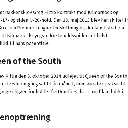
omsrækker skrev Greg Kiltie kontrakt med Kilmarnock og
17- og siden U-20-hold. Den 18. maj 2013 blev han skiftet i
cottish Premier League. Indskiftningen, der fandt sted, da
til Kilmarnocks yngste førsteholds­spiller i et halvt
lid til hans potentiale.
een of the South
lev Kiltie den 3. oktober 2014 udlejet til Queen of the South 
 i første omgang sat til én måned, men varede i praksis til
ange i ligaen for holdet fra Dumfries, hvor han fik indblik i
genoptræning