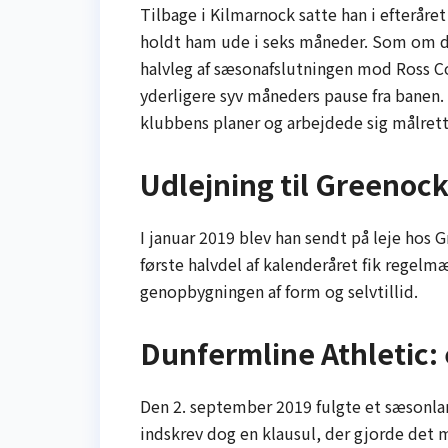
Tilbage i Kilmarnock satte han i efteråre
holdt ham ude i seks måneder. Som om det
halvleg af sæsonafslutningen mod Ross 
yderligere syv måneders pause fra banen. T
klubbens planer og arbejdede sig målrett
Udlejning til Greenoc
I januar 2019 blev han sendt på leje hos
første halvdel af kalenderåret fik rege
genopbygningen af form og selvtillid.
Dunfermline Athletic:
Den 2. september 2019 fulgte et sæsonla
indskrev dog en klausul, der gjorde det m