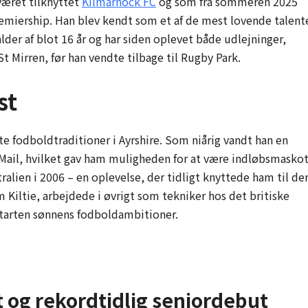
 været tilknyttet
Kilmarnock FC
og som fra sommeren 2025
emiership. Han blev kendt som et af de mest lovende talent
der af blot 16 år og har siden oplevet både udlejninger,
t Mirren, før han vendte tilbage til Rugby Park.
st
lte fodboldtraditioner i Ayrshire. Som niårig vandt han en
Mail, hvilket gav ham muligheden for at være indløbs­masko
alien i 2006 – en oplevelse, der tidligt knyttede ham til de
m Kiltie, arbejdede i øvrigt som tekniker hos det britiske
 starten sønnens fodboldambitioner.
og rekordtidlig seniordebut