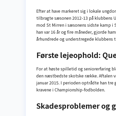
Efter at have markeret sig i lokale ungd
tilbragte sæsonen 2012-13 på klubbens U-
mod St Mirren i sæsonens sidste kamp i S
han var 16 år og fire måneder, gjorde ham 
århundrede og understregede klubbens til
Første lejeophold: Qu
For at høste spilletid og seniorerfaring b
den næstbedste skotske række. Aftalen var
januar 2015. I perioden optrådte han tre g
kravene i Championship-fodbolden.
Skadesproblemer og 