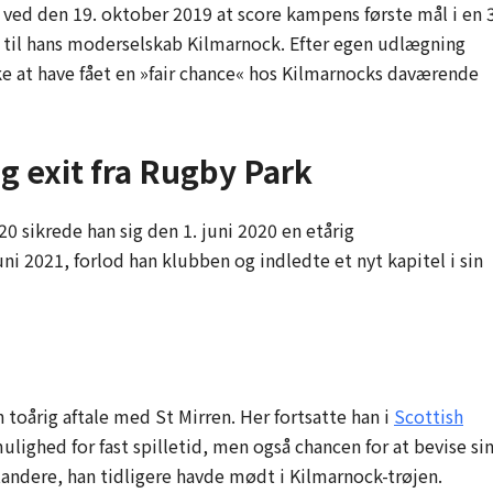
 ved den 19. oktober 2019 at score kampens første mål i en 
r til hans moderselskab Kilmarnock. Efter egen udlægning
ke at have fået en »fair chance« hos Kilmarnocks daværende
g exit fra Rugby Park
0 sikrede han sig den 1. juni 2020 en etårig
ni 2021, forlod han klubben og indledte et nyt kapitel i sin
 toårig aftale med St Mirren. Her fortsatte han i
Scottish
lighed for fast spilletid, men også chancen for at bevise si
ndere, han tidligere havde mødt i Kilmarnock-trøjen.