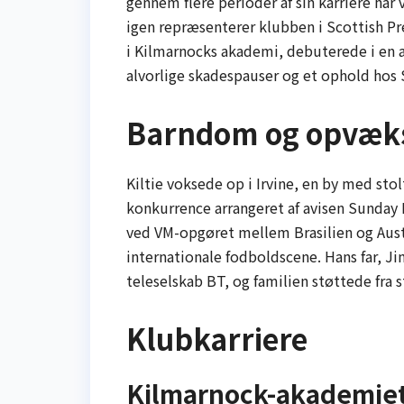
gennem flere perioder af sin karriere har
igen repræsenterer klubben i Scottish Pr
i Kilmarnocks akademi, debuterede i en al
alvorlige skadespauser og et ophold hos S
Barndom og opvæk
Kiltie voksede op i Irvine, en by med sto
konkurrence arrangeret af avisen Sunday 
ved VM-opgøret mellem Brasilien og Austr
internationale fodboldscene. Hans far, Ji
teleselskab BT, og familien støttede fra
Klubkarriere
Kilmarnock-akademiet 