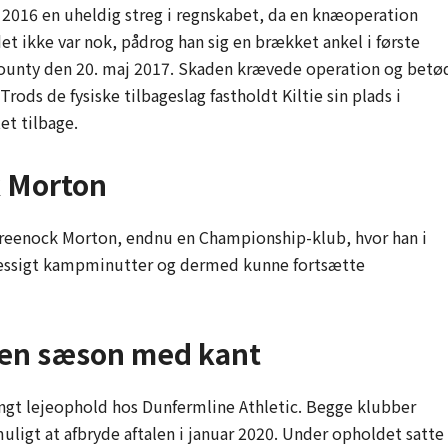
t 2016 en uheldig streg i regnskabet, da en knæoperation
 ikke var nok, pådrog han sig en brækket ankel i første
County den 20. maj 2017. Skaden krævede operation og betø
rods de fysiske tilbageslag fastholdt Kiltie sin plads i
et tilbage.
k Morton
 Greenock Morton, endnu en Championship-klub, hvor han i
lmæssigt kampminutter og dermed kunne fortsætte
 en sæson med kant
ngt lejeophold hos Dunfermline Athletic. Begge klubber
uligt at afbryde aftalen i januar 2020. Under opholdet satte