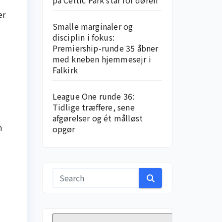
på Celtic Park står for døren
er
Smalle marginaler og
disciplin i fokus:
Premiership-runde 35 åbner
med kneben hjemme­sejr i
Falkirk
League One runde 36:
Tidlige træffere, sene
t
afgørelser og ét målløst
n
opgør