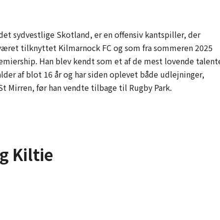
i det sydvestlige Skotland, er en offensiv kantspiller, der
r været tilknyttet Kilmarnock FC og som fra sommeren 2025
emiership. Han blev kendt som et af de mest lovende talent
der af blot 16 år og har siden oplevet både udlejninger,
t Mirren, før han vendte tilbage til Rugby Park.
 Kiltie