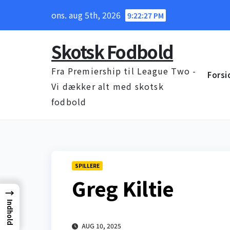
Skip
ons. aug 5th, 2026
9:22:28 PM
to
content
Skotsk Fodbold
Fra Premiership til League Two -
Forsi
Vi dækker alt med skotsk
fodbold
SPILLERE
Greg Kiltie
→
Indhold
AUG 10, 2025