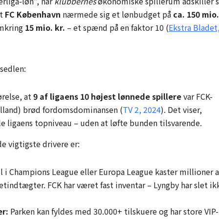
rliga-løn”, når
klubbernes
økonomiske spillerum adskiller s
at
FC København
nærmede sig et lønbudget på
ca. 150 mio.
mkring
15 mio. kr.
– et spænd på en faktor 10 (
Ekstra Bladet
nsedlen:
relse, at
9 af ligaens 10 højest lønnede spillere
var FCK-
ylland) brød fordomsdominansen (
TV 2, 2024
). Det viser,
 ligaens topniveau – uden at løfte bunden tilsvarende.
e vigtigste drivere er:
 i Champions League eller Europa League kaster millioner a
etindtægter. FCK har været fast inventar – Lyngby har slet ik
r:
Parken kan fyldes med 30.000+ tilskuere og har store VIP-