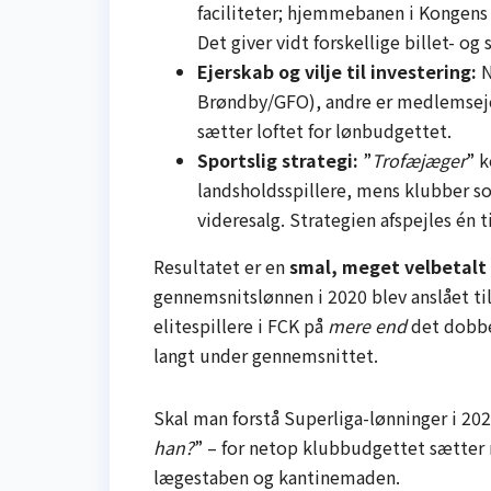
faciliteter; hjemmebanen i Kongens
Det giver vidt forskellige billet- o
Ejerskab og vilje til investering:
N
Brøndby/GFO), andre er medlemsejed
sætter loftet for lønbudgettet.
Sportslig strategi:
”
Tro­fæjæger
” k
landsholdsspillere, mens klubber s
videresalg. Strategien afspejles én t
Resultatet er en
smal, meget velbetalt
gennemsnitslønnen i 2020 blev anslået til 
elitespillere i FCK på
mere end
det dobb
langt under gennemsnittet.
Skal man forstå Superliga-lønninger i 2026
han?
” – for netop klubbudgettet sætter r
lægestaben og kantinemaden.