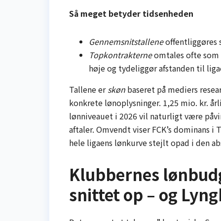
Så meget betyder tidsenheden
Gennemsnitstallene
offentliggøres 
Topkontrakterne
omtales ofte som m
høje og tydeliggør afstanden til lig
Tallene er
skøn
baseret på mediers resear
konkrete lønoplysninger. 1,25 mio. kr. år
lønniveauet i 2026 vil naturligt være på
aftaler. Omvendt viser FCK’s dominans i T
hele ligaens lønkurve stejlt opad i den ab
Klubbernes lønbudg
snittet op – og Lyn