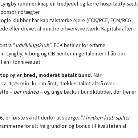
 Lyngby rummer knap en tredjedel og færre hospitality-sæde
g sponsorindtægter.
ogle klubber har kapitalstærke ejere (FCK/PCF, FCM/RCG,
e eller drevet af mindre erhvervsnetværk. Kapitalkraften
ontra ”
udviklingsklub
”. FCK betaler for erfarne
om Lyngby, Viborg og OB henter unge talenter i håb om
il én i lønniveauet.
 top
og en
bred, moderat betalt bund
. Når
ca. 1,25 mio. kr. om året, dækker tallet altså over
elte –
per måned
– og unge backs i bundklubber, der tjener
, er første skridt derfor at spørge: ”
I hvilken klub spiller
ammerne for alt fra grundløn og bonus til kvaliteten af