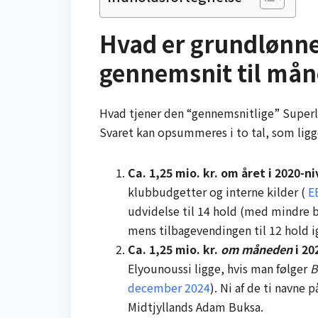
Hvad er grundlønnen
gennemsnit til mån
Hvad tjener den “gennemsnitlige” Superli
Svaret kan opsummeres i to tal, som ligge
Ca. 1,25 mio. kr. om året i 2020-n
klubbudgetter og interne kilder (
EB
udvidelse til 14 hold (med mindre b
mens tilbagevendingen til 12 hold ig
Ca. 1,25 mio. kr.
om måneden
i 20
Elyounoussi ligge, hvis man følger
B
december 2024
). Ni af de ti navne
Midtjyllands Adam Buksa.