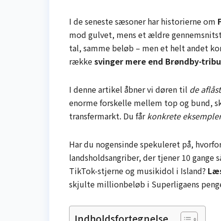
I de seneste sæsoner har historierne om
mod gulvet, mens et ældre gennemsnitstal
tal, samme beløb – men et helt andet ko
række
svinger mere end Brøndby-tribu
I denne artikel åbner vi døren til
de aflås
enorme forskelle mellem top og bund, skj
transfermarkt. Du får
konkrete eksempler, 
Har du nogensinde spekuleret på, hvorf
landsholdsangriber, der tjener 10 gange s
TikTok-stjerne og musikidol i Island?
Læs
skjulte millionbeløb i Superligaens penge
Indholdsfortegnelse