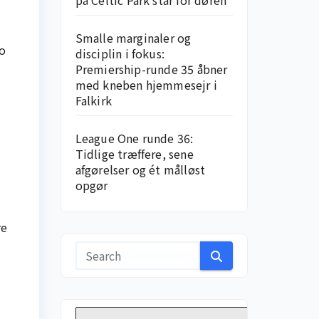
på Celtic Park står for døren
Smalle marginaler og
To
disciplin i fokus:
Premiership-runde 35 åbner
med kneben hjemme­sejr i
Falkirk
League One runde 36:
Tidlige træffere, sene
afgørelser og ét målløst
opgør
re