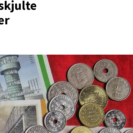
skjulte
er