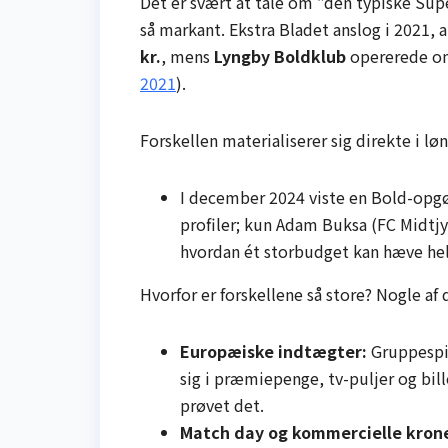
Det er svært at tale om ”den typiske Supe
så markant. Ekstra Bladet anslog i 2021, 
kr.
, mens
Lyngby Boldklub
opererede o
2021
).
Forskellen materialiserer sig direkte i lø
I december 2024 viste en Bold-opgø
profiler; kun Adam Buksa (FC Midtj
hvordan ét storbudget kan hæve hele
Hvorfor er forskellene så store? Nogle af d
Europæiske indtægter:
Gruppespil
sig i præmiepenge, tv-puljer og bill
prøvet det.
Match day og kommercielle krone