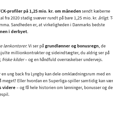
FCK-profiler på 1,25 mio. kr. om måneden
sendt kæberne
 fra 2020 stadig svæver rundt på bare 1,25 mio. kr.
årligt
. 
mma. Sandheden er, at virkeligheden i Danmarks bedste
nen i derbyet
.
te lønkontorer
: Vi ser på
grundlønner og bonusregn
, de
ulte millionkontrakter og sideindtægter, du aldrig ser på
friske kilder
– og en håndfuld overraskelser undervejs.
or en ung back fra Lyngby kan dele omklædningsrum med en
å meget? Eller hvordan en Superliga-spiller samtidig kan væ
 videre
– og få hele historien om lønninger, bonusser og de
spil.