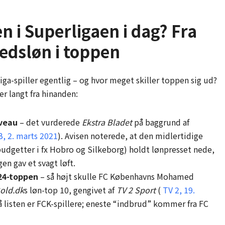
 i Superligaen i dag? Fra
edsløn i toppen
ga-spiller egentlig – og hvor meget skiller toppen sig ud?
r langt fra hinanden:
iveau
– det vurderede
Ekstra Bladet
på baggrund af
, 2. marts 2021
). Avisen noterede, at den midlertidige
udgetter i fx Hobro og Silkeborg) holdt lønpresset nede,
en gav et svagt løft.
24-toppen
– så højt skulle FC Københavns Mohamed
old.dk
s løn-top 10, gengivet af
TV 2 Sport
(
TV 2, 19.
 på listen er FCK-spillere; eneste “indbrud” kommer fra FC