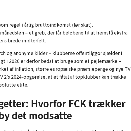
som regel i årlig bruttoindkomst (før skat).
ånedsløn – et greb, der får beløbene til at fremstå ekstra
aens brede midterfelt.
ch og anonyme kilder – klubberne offentliggør sjældent
ligt i 2020 er derfor bedst at bruge som et pejlemærke –
virket af inflation, større europæiske præmiepenge og nye TV
V 2’s 2024-opgørelse, at et fåtal af topklubber kan trække
solutte elite.
etter: Hvorfor FCK trækker
gby det modsatte