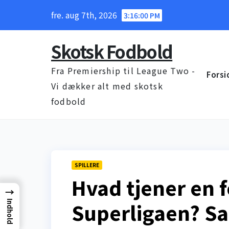
Skip
fre. aug 7th, 2026
3:16:00 PM
to
content
Skotsk Fodbold
Fra Premiership til League Two -
Forsi
Vi dækker alt med skotsk
fodbold
SPILLERE
Hvad tjener en f
→
Superligaen? S
Indhold