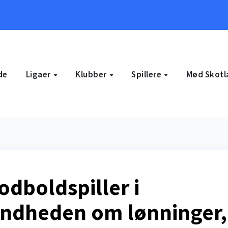
de
Ligaer
Klubber
Spillere
Mød Skotl
odboldspiller i
andheden om lønninger,