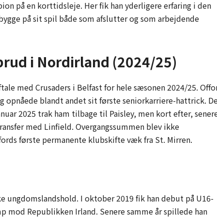
ion på en korttidsleje. Her fik han yderligere erfaring i den
 bygge på sit spil både som afslutter og som arbejdende
ud i Nordirland (2024/25)
tale med Crusaders i Belfast for hele sæsonen 2024/25. Offo
g opnåede blandt andet sit første seniorkarriere-hattrick. D
anuar 2025 trak ham tilbage til Paisley, men kort efter, sener
ansfer med Linfield. Overgangssummen blev ikke
ords første permanente klubskifte væk fra St. Mirren.
e
tske ungdomslandshold. I oktober 2019 fik han debut på U16-
mp mod Republikken Irland. Senere samme år spillede han