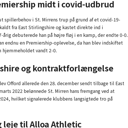
emiership midt i covid-udbrud
 spillerbehov i St. Mirrens trup på grund af et covid-19-
aldt fra East Stirlingshire og kastet direkte ind i
-årig debuterede han på højre fløj i en kamp, der endte 0-0.
han endnu en Premiership-oplevelse, da han blev indskiftet
om hjemmeholdet vandt 2-0.
ngshire og kontraktforlængelse
ev Offord allerede den 28. december sendt tilbage til East
. I marts 2022 belønnede St. Mirren hans fremgang ved at
024, hvilket signalerede klubbens langsigtede tro på
eje til Alloa Athletic