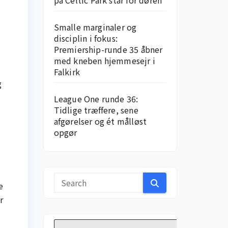
på Celtic Park står for døren
Smalle marginaler og
disciplin i fokus:
Premiership-runde 35 åbner
med kneben hjemme­sejr i
Falkirk
g
League One runde 36:
Tidlige træffere, sene
afgørelser og ét målløst
opgør
e
r