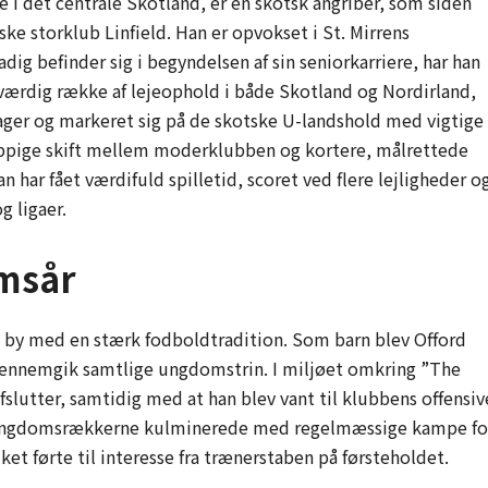
ie i det centrale Skotland, er en skotsk angriber, som siden
ke storklub Linfield. Han er opvokset i St. Mirrens
adig befinder sig i begyndelsen af sin seniorkarriere, har han
ærdig række af lejeophold i både Skotland og Nordirland,
ger og markeret sig på de skotske U-landshold med vigtige
yppige skift mellem moderklubben og kortere, målrettede
 har fået værdifuld spilletid, scoret ved flere lejligheder o
g ligaer.
msår
n by med en stærk fodboldtradition. Som barn blev Offord
 gennemgik samtlige ungdomstrin. I miljøet omkring ”The
fslutter, samtidig med at han blev vant til klubbens offensiv
em ungdomsrækkerne kulminerede med regelmæssige kampe fo
ket førte til interesse fra trænerstaben på førsteholdet.