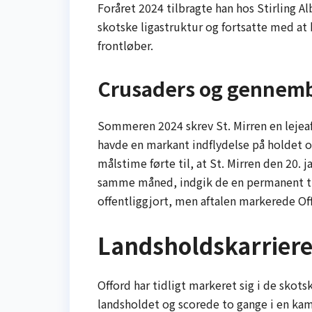
Foråret 2024 tilbragte han hos Stirling Alb
skotske ligastruktur og fortsatte med at
frontløber.
Crusaders og gennembr
Sommeren 2024 skrev St. Mirren en lejeaf
havde en markant indflydelse på holdet o
målstime førte til, at St. Mirren den 20. j
samme måned, indgik de en permanent tr
offentliggjort, men aftalen markerede Off
Landsholdskarrier
Offord har tidligt markeret sig i de sko
landsholdet og scorede to gange i en ka