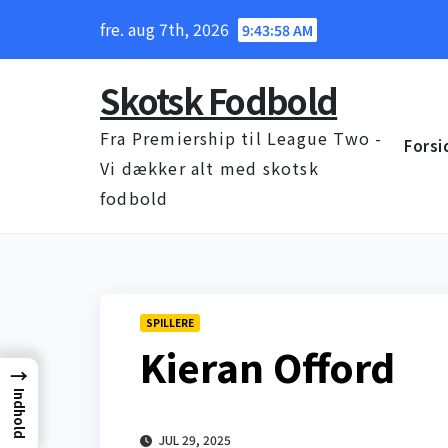
Skip
fre. aug 7th, 2026
9:43:59 AM
to
content
Skotsk Fodbold
Fra Premiership til League Two -
Forsi
Vi dækker alt med skotsk
fodbold
SPILLERE
Kieran Offord
→
Indhold
JUL 29, 2025