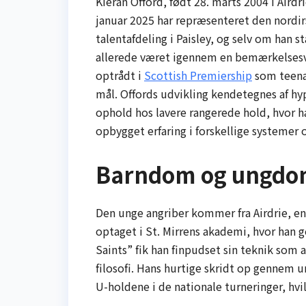
Kieran Offord, født 28. marts 2004 i Airdr
januar 2025 har repræsenteret den nordirs
talentafdeling i Paisley, og selv om han st
allerede været igennem en bemærkelsesv
optrådt i
Scottish Premiership
som teena
mål. Offords udvikling kendetegnes af h
ophold hos lavere rangerede hold, hvor han
opbygget erfaring i forskellige systemer o
Barndom og ungdo
Den unge angriber kommer fra Airdrie, e
optaget i St. Mirrens akademi, hvor han
Saints” fik han finpudset sin teknik som a
filosofi. Hans hurtige skridt op genn
U-holdene i de nationale turneringer, hvil