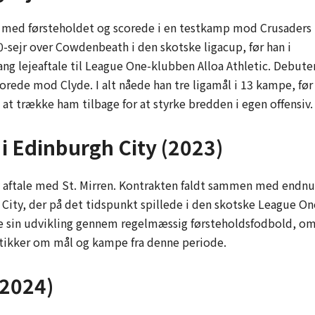
med førsteholdet og scorede i en testkamp mod Crusaders
-0-sejr over Cowdenbeath i den skotske ligacup, før han i
g lejeaftale til League One-klubben Alloa Athletic. Debute
orede mod Clyde. I alt nåede han tre ligamål i 13 kampe, før
 at trække ham tilbage for at styrke bredden i egen offensiv.
i Edinburgh City (2023)
ny aftale med St. Mirren. Kontrakten faldt sammen med endnu
City, der på det tidspunkt spillede i den skotske League On
te sin udvikling gennem regelmæssig førsteholdsfodbold, o
istikker om mål og kampe fra denne periode.
 2024)