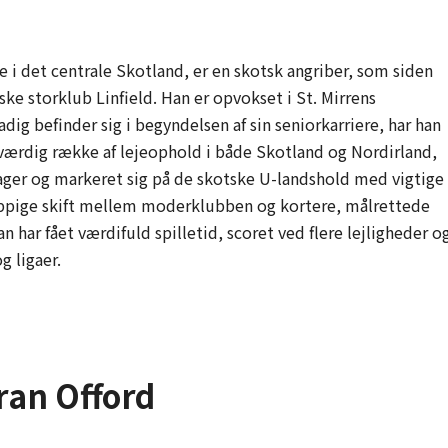
ie i det centrale Skotland, er en skotsk angriber, som siden
ke storklub Linfield. Han er opvokset i St. Mirrens
adig befinder sig i begyndelsen af sin seniorkarriere, har han
ærdig række af lejeophold i både Skotland og Nordirland,
ager og markeret sig på de skotske U-landshold med vigtige
yppige skift mellem moderklubben og kortere, målrettede
 har fået værdifuld spilletid, scoret ved flere lejligheder o
g ligaer.
ran Offord