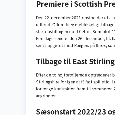
Premiere i Scottish Pr
Den 22. december 2021 opstod der et akut
udbrud. Offord blev øjeblikkeligt tilbagek
startopstillingen mod Celtic. Som blot 17
Fire dage senere, den 26. december, fik 
sent i opgøret mod Rangers på Ibrox, s
Tilbage til East Stirli
Efter de to højtprofilerede optrædener bl
Stirlingshire for igen at få fast spilletid
forlænge kontrakten frem til sommeren 2
angriberen.
Sæsonstart 2022/23 og l