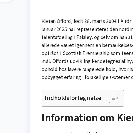
Kieran Offord, født 28. marts 2004 i Airdr
januar 2025 har repræsenteret den nordirs
talentafdeling i Paisley, og selv om han st
allerede været igennem en bemærkelsesv
optrådt i Scottish Premiership som teen
mål. Offords udvikling kendetegnes af h
ophold hos lavere rangerede hold, hvor han
opbygget erfaring i forskellige systemer o
Indholdsfortegnelse
Information om Kie