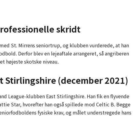
professionelle skridt
 med St. Mirrens seniortrup, og klubben vurderede, at han
odbold. Derfor blev en lejeaftale arrangeret, så angriberen
det højeste skotske niveau.
st Stirlingshire (december 2021)
and League-klubben East Stirlingshire. Han fik en flyvende
ttie Star, hvorefter han også spillede mod Celtic B. Begge
 seniorfodboldens fysiske krav, og målet understregede hans