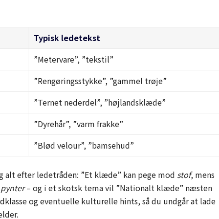
Typisk ledetekst
”Metervare”, ”tekstil”
”Rengøringsstykke”, ”gammel trøje”
”Ternet nederdel”, ”højlandsklæde”
”Dyrehår”, ”varm frakke”
”Blød velour”, ”bamsehud”
ng alt efter ledetråden: ”Et klæde” kan pege mod
stof
, mens
r
pynter
– og i et skotsk tema vil ”Nationalt klæde” næsten
rdklasse og eventuelle kulturelle hints, så du undgår at lade
ælder.