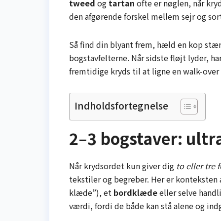
tweed
og
tartan
ofte er nøglen, når kry
den afgørende forskel mellem sejr og so
Så find din blyant frem, hæld en kop stæ
bogstavfelterne. Når sidste fløjt lyder, h
fremtidige kryds til at ligne en walk-ov
Indholdsfortegnelse
2–3 bogstaver: ultr
Når krydsordet kun giver dig
to eller tre f
tekstiler og begreber. Her er konteksten
klæde”), et
bordklæde
eller selve handl
værdi, fordi de både kan stå alene og indg