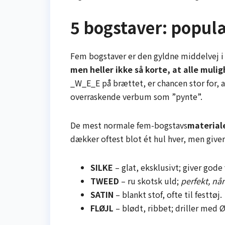
5 bogstaver: popul
Fem bogstaver er den gyldne middelvej i 
men heller ikke så korte, at alle muli
_W_E_E på brættet, er chancen stor for, at
overraskende verbum som ”pynte”.
De mest normale fem-bogstavs
material
dækker oftest blot ét hul hver, men giver 
SILKE
– glat, eksklusivt; giver gode 
TWEED
– ru skotsk uld;
perfekt, nå
SATIN
– blankt stof, ofte til festtøj.
FLØJL
– blødt, ribbet; driller med Ø 