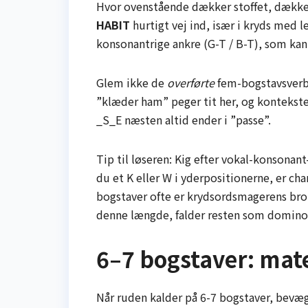
Hvor ovenstående dækker stoffet, dække
HABIT
hurtigt vej ind, især i kryds med 
konsonantrige ankre (G-T / B-T), som kan
Glem ikke de
overførte
fem-bogstavsverb
”klæder ham” peger tit her, og kontekste
_S_E næsten altid ender i ”passe”.
Tip til løseren: Kig efter vokal-konsona
du et K eller W i yderpositionerne, er cha
bogstaver ofte er krydsordsmagerens bro 
denne længde, falder resten som domino
6–7 bogstaver: mate
Når ruden kalder på 6-7 bogstaver, bevæg