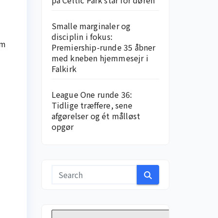
på Celtic Park står for døren
Smalle marginaler og
disciplin i fokus:
em
Premiership-runde 35 åbner
med kneben hjemme­sejr i
Falkirk
League One runde 36:
Tidlige træffere, sene
afgørelser og ét målløst
opgør