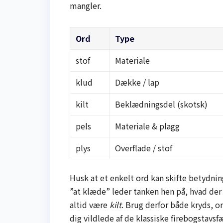
mangler.
Ord
Type
stof
Materiale
klud
Dække / lap
kilt
Beklædningsdel (skotsk)
pels
Materiale & plagg
plys
Overflade / stof
Husk at et enkelt ord kan skifte betydni
”at klæde” leder tanken hen på, hvad de
altid være
kilt
. Brug derfor både kryds, o
dig vildlede af de klassiske firebogstavsf