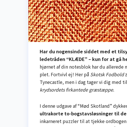
Har du nogensinde siddet med et tils
ledetråden “KLÆDE” – kun for at gå hel
hjørnet af din notesblok har du allerede
plet. Fortvivl ej! Her på
Skotsk Fodbold
z
Tynecastle, men i dag tager vi dig med ti
krydsordets firkantede græstæppe
.
I denne udgave af “Mød Skotland” dykker
ultrakorte to-bogstavsløsninger til 
inkarneret puzzler til at tjekke ordbogen 