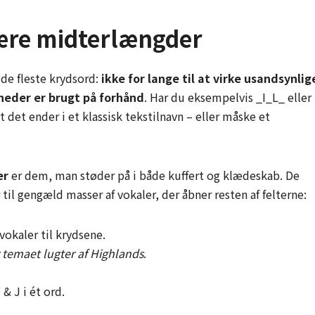
ære midterlængder
de fleste krydsord:
ikke for lange til at virke usandsynlig
gheder er brugt på forhånd
. Har du eksempelvis _I_L_ eller
 det ender i et klassisk tekstilnavn – eller måske et
er
er dem, man støder på i både kuffert og klædeskab. De
til gengæld masser af vokaler, der åbner resten af felterne:
vokaler til krydsene.
r temaet lugter af Highlands
.
& J i ét ord.