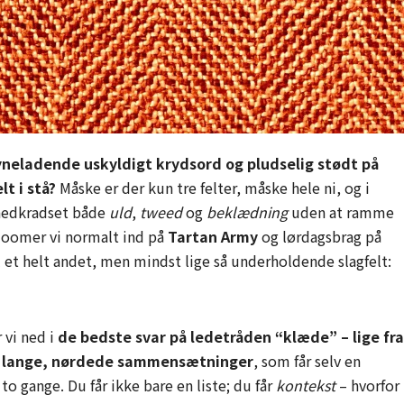
yneladende uskyldigt krydsord og pludselig stødt på
t i stå?
Måske er der kun tre felter, måske hele ni, og i
 nedkradset både
uld
,
tweed
og
beklædning
uden at ramme
oomer vi normalt ind på
Tartan Army
og lørdagsbrag på
l et helt andet, men mindst lige så underholdende slagfelt:
 vi ned i
de bedste svar på ledetråden “klæde” – lige fra
de lange, nørdede sammensætninger
, som får selv en
to gange. Du får ikke bare en liste; du får
kontekst
– hvorfor