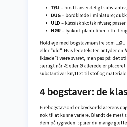
TØJ
– bredt anvendeligt substantiv,
DUG
– bordklæde i miniature; dukker
ULD
– klassisk skotsk råvare; passer 
HØR
– lynkort plantefiber, ofte bru
Hold øje med bogstavmønstre som
_Ø_
eller ”uld”. Hvis ledeteksten antyder en
h
iklæde”) være svaret, men pas på: det stil
særligt når Æ eller Ø allerede er placeret
substantiver knyttet til stof og materiale
4 bogstaver: de kla
Firebogstavsord er krydsordsløserens dag
nok til at kunne variere. Blandt de mest s
dem på rygraden, sparer du mange gætterie