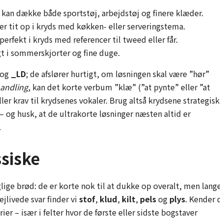
 kan dække både sportstøj, arbejdstøj og finere klæder.
 tit op i kryds med køkken- eller serverings­tema.
perfekt i kryds med referencer til tweed eller får.
gt i sommer­skjorter og fine duge.
og
_LD
; de afslører hurtigt, om løsningen skal være ”hør”
andling
, kan det korte verbum ”klæ” (”at pynte” eller ”at
ler krav til krydsenes vokaler. Brug altså krydsene strategisk
 – og husk, at de ultrakorte løsninger næsten altid er
.
ssiske
lige brød: de er korte nok til at dukke op overalt, men lang
ejlivede svar finder vi
stof
,
klud
,
kilt
,
pels
og
plys
. Kender 
r – især i felter hvor de første eller sidste bogstaver