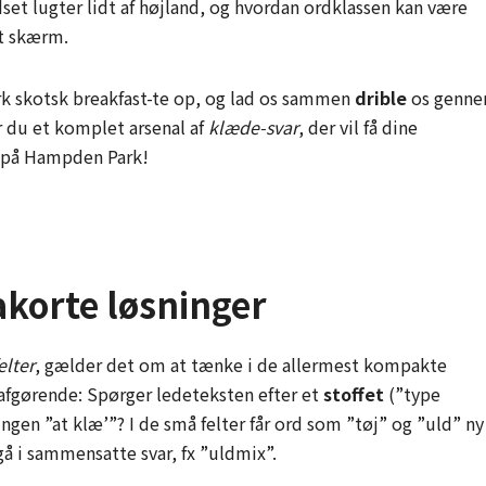
dset lugter lidt af højland, og hvordan ordklassen kan være
rt skærm.
rk skotsk breakfast-te op, og lad os sammen
drible
os genn
ar du et komplet arsenal af
klæde-svar
, der vil få dine
er på Hampden Park!
akorte løsninger
elter
, gælder det om at tænke i de allermest kompakte
 afgørende: Spørger ledeteksten efter et
stoffet
(”type
ingen ”at klæ’”? I de små felter får ord som ”tøj” og ”uld” ny
å i sammensatte svar, fx ”uld­mix”.