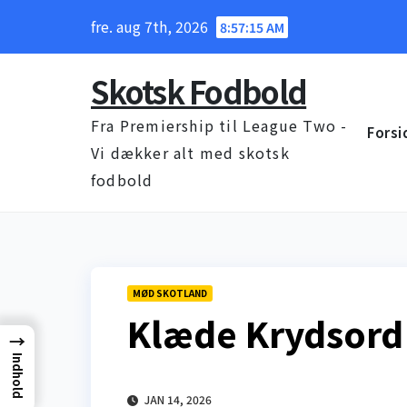
Skip
fre. aug 7th, 2026
8:57:16 AM
to
content
Skotsk Fodbold
Fra Premiership til League Two -
Forsi
Vi dækker alt med skotsk
fodbold
MØD SKOTLAND
Klæde Krydsord
→
Indhold
JAN 14, 2026