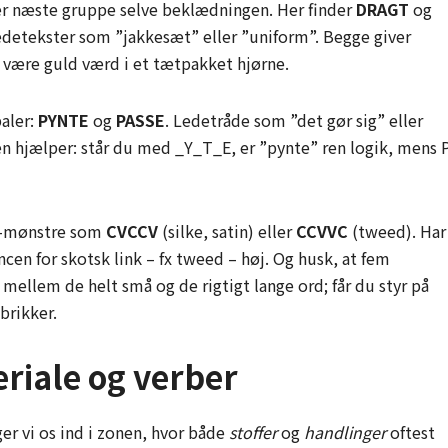
r næste gruppe selve beklædningen. Her finder
DRAGT
og
ledetekster som ”jakkesæt” eller ”uniform”. Begge giver
 være guld værd i et tætpakket hjørne.
aler:
PYNTE
og
PASSE
. Ledetråde som ”det gør sig” eller
n hjælper: står du med _Y_T_E, er ”pynte” ren logik, mens 
nt-mønstre som
CVCCV
(silke, satin) eller
CCVVC
(tweed). Har
ncen for skotsk link – fx tweed – høj. Og husk, at fem
mellem de helt små og de rigtigt lange ord; får du styr på
brikker.
riale og verber
er vi os ind i zonen, hvor både
stoffer
og
handlinger
oftest