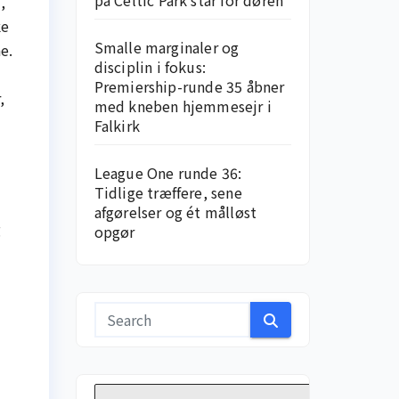
på Celtic Park står for døren
,
ke
Smalle marginaler og
e.
disciplin i fokus:
Premiership-runde 35 åbner
,
med kneben hjemme­sejr i
Falkirk
League One runde 36:
Tidlige træffere, sene
afgørelser og ét målløst
g
opgør