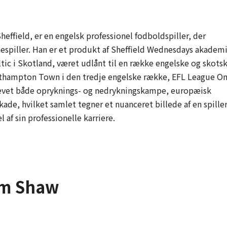
heffield, er en engelsk professionel fodboldspiller, der
piller. Han er et produkt af Sheffield Wednesdays akademi
ltic i Skotland, været udlånt til en række engelske og skots
Northampton Town i den tredje engelske række, EFL League On
plevet både opryknings- og nedrykningskampe, europæisk
ade, hvilket samlet tegner et nuanceret billede af en spiller
l af sin professionelle karriere.
am Shaw