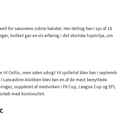
well for sæsonens sidste halvdel. Her deltog han i syv af 18
ør, hvilket gav en vis erfaring i det skotske topmiljø, om
til Celtic, men uden udsigt til spilletid blev han i septemb
 I Lancashire-klubben blev han en af de mest benyttede
ringer, suppleret af medvirken i FA Cup, League Cup og EFL
orløb med kontinuitet.
c