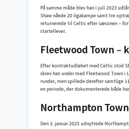
På samme måde blev han i juli 2023 udlån
Shaw nåede 20 ligakampe samt tre optræd
returnerede til Celtic efter sæsonen – fo
startellever.
Fleetwood Town – k
Efter kontraktudløbet med Celtic stod 
skrev han under med Fleetwood Town i Lea
runder, men spillede derefter samtlige 
en periode, der dokumenterede både hans f
Northampton Town –
Den 3. januar 2025 udnyttede Northampto