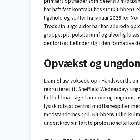
primært optræder som defensiv midtbanes
har haft fast kontrakt hos storklubben Ce
ligahold og spiller fra januar 2025 for 
Trods sin unge alder har han allerede o
gruppespil, pokaltriumf og alvorlig knæsk
der fortsat befinder sig i den formative de
Opvækst og ungdoms
Liam Shaw voksede op i Handsworth, en fo
rekrutteret til Sheffield Wednesdays ungd
fodboldmæssige barndom og ungdom, a
fysisk robust central midtbanespiller med
modstandernes spil. Klubbens tillid kul
underskrev sin første professionelle kon