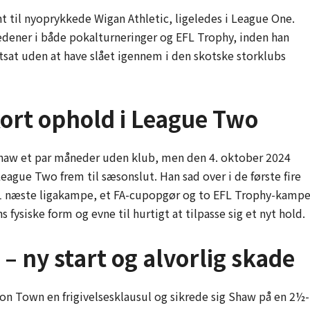
t til nyoprykkede Wigan Athletic, ligeledes i League One.
ener i både pokalturneringer og EFL Trophy, inden han
rtsat uden at have slået igennem i den skotske storklubs
ort ophold i League Two
Shaw et par måneder uden klub, men den 4. oktober 2024
gue Two frem til sæsonslut. Han sad over i de første fire
11 næste ligakampe, et FA-cupopgør og to EFL Trophy-kampe
ysiske form og evne til hurtigt at tilpasse sig et nyt hold.
 ny start og alvorlig skade
n Town en frigivelsesklausul og sikrede sig Shaw på en 2½-