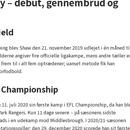
y – debut, gennembrud og
ield
ing blev Shaw den 21. november 2019 udlejet i én måned ti
derne angiver fire officielle ligakampe, mens andre tæller e
 frem til i alt fem optrædener; uanset metode fik han
iorfodbold.
i Championship
 11. juli 2020 sin første kamp i EFL Championship, da han bl
Park Rangers. Kun 11 dage senere – på sæsonens sidste
tplads i en udekamp mod Middlesbrough. I 2020/21-sæsonen
otationsspiller: den 29. december 2020 scorede han sit første