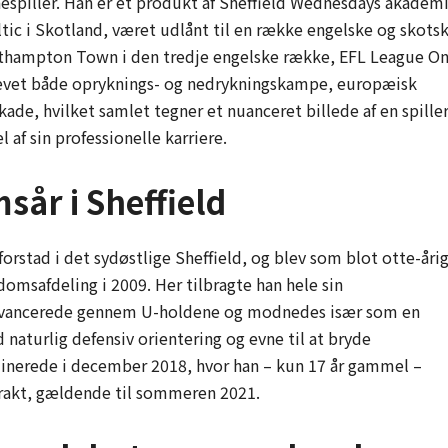
piller. Han er et produkt af Sheffield Wednesdays akademi
ltic i Skotland, været udlånt til en række engelske og skots
Northampton Town i den tredje engelske række, EFL League On
plevet både opryknings- og nedrykningskampe, europæisk
ade, hvilket samlet tegner et nuanceret billede af en spiller
l af sin professionelle karriere.
år i Sheffield
rstad i det sydøstlige Sheffield, og blev som blot otte-åri
omsafdeling i 2009. Her tilbragte han hele sin
vancerede gennem U-holdene og modnedes især som en
 naturlig defensiv orientering og evne til at bryde
minerede i december 2018, hvor han – kun 17 år gammel –
trakt, gældende til sommeren 2021.