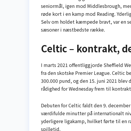
seniormål, igen mod Middlesbrough, mens
røde kort i en kamp mod Reading. Yderlig
Selv om holdet kæmpede bravt, var en se
sæsoner i næstbedste række.
Celtic – kontrakt, 
I marts 2021 offentliggjorde Sheffield W
fra den skotske Premier League. Celtic be
300.000 pund, og den 15. juni 2021 blev d
rådighed for Wednesday frem til kontraktu
Debuten for Celtic faldt den 9. december
værdifulde minutter på internationalt nive
yderligere ligakamp, hvilket førte til en 
spilletid.