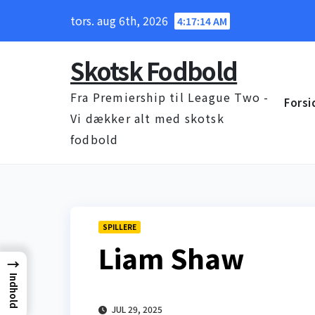
Skip
tors. aug 6th, 2026
4:17:14 AM
to
content
Skotsk Fodbold
Fra Premiership til League Two -
Forsi
Vi dækker alt med skotsk
fodbold
SPILLERE
Liam Shaw
→
Indhold
JUL 29, 2025