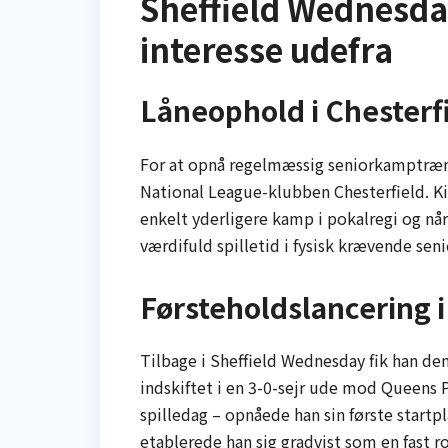
Sheffield Wednesda
interesse udefra
Låneophold i Chesterf
For at opnå regelmæssig seniorkamptræn
National League-klubben Chesterfield. Kil
enkelt yderligere kamp i pokalregi og når
værdifuld spilletid i fysisk krævende sen
Førsteholdslancering 
Tilbage i Sheffield Wednesday fik han den
indskiftet i en 3-0-sejr ude mod Queens 
spilledag – opnåede han sin første star
etablerede han sig gradvist som en fast r