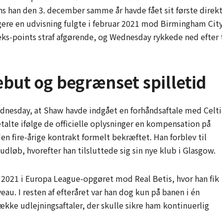
 han den 3. december samme år havde fået sit første direk
ere en udvisning fulgte i februar 2021 mod Birmingham City
ks-points straf afgørende, og Wednesday rykkede ned efter 
debut og begrænset spilletid
ednesday, at Shaw havde indgået en forhåndsaftale med Celti
talte ifølge de officielle oplysninger en kompensation på
en fire-årige kontrakt formelt bekræftet. Han forblev til
dløb, hvorefter han tilsluttede sig sin nye klub i Glasgow.
 2021 i Europa League-opgøret mod Real Betis, hvor han fik
au. I resten af efteråret var han dog kun på banen i én
række udlejningsaftaler, der skulle sikre ham kontinuerlig