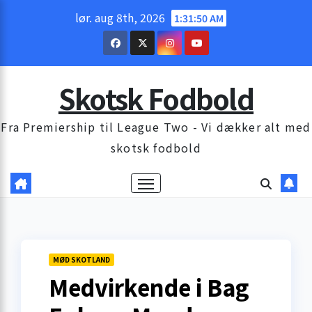
Skip
lør. aug 8th, 2026
1:31:51 AM
to
content
Skotsk Fodbold
Fra Premiership til League Two - Vi dækker alt med
skotsk fodbold
MØD SKOTLAND
Medvirkende i Bag