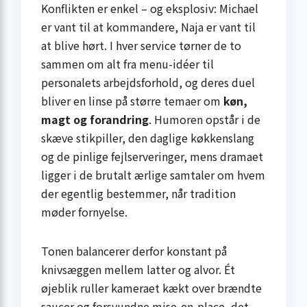
Konflikten er enkel – og eksplosiv: Michael
er vant til at kommandere, Naja er vant til
at blive hørt. I hver service tørner de to
sammen om alt fra menu-idéer til
personalets arbejdsforhold, og deres duel
bliver en linse på større temaer om
køn,
magt og forandring
. Humoren opstår i de
skæve stikpiller, den daglige køkkenslang
og de pinlige fejlserveringer, mens dramaet
ligger i de brutalt ærlige samtaler om hvem
der egentlig bestemmer, når tradition
møder fornyelse.
Tonen balancerer derfor konstant på
knivsæggen mellem latter og alvor. Ét
øjeblik ruller kameraet kækt over brændte
saucer og forsvundne mise-en-place, det