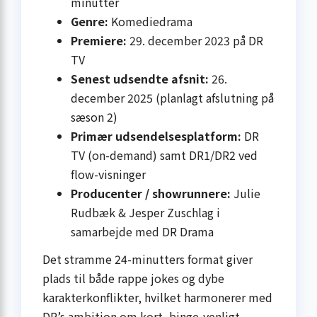
minutter
Genre:
Komediedrama
Premiere:
29. december 2023 på DR
TV
Senest udsendte afsnit:
26.
december 2025 (planlagt afslutning på
sæson 2)
Primær udsendelsesplatform:
DR
TV (on-demand) samt DR1/DR2 ved
flow-visninger
Producenter / showrunnere:
Julie
Rudbæk & Jesper Zuschlag i
samarbejde med DR Drama
Det stramme 24-minutters format giver
plads til både rappe jokes og dybe
karakterkonflikter, hvilket harmonerer med
DR’s ambition om kort, binge-venligt