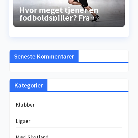
Hvor meget tjener en
fodboldspiller? Fra
gadebold til
millionkontrakt –
sandheden bag
løncheckene
Seneste Kommentarer
Kategorier
Klubber
Ligaer
Mød Skotland