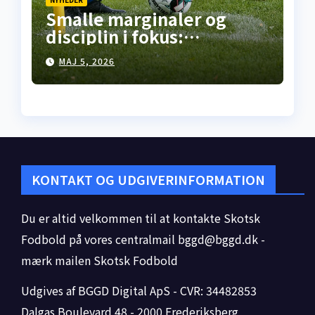
Smalle marginaler og
disciplin i fokus:
Premiership-runde 35
MAJ 5, 2026
åbner med kneben
hjemme­sejr i Falkirk
KONTAKT OG UDGIVERINFORMATION
Du er altid velkommen til at kontakte Skotsk
Fodbold på vores centralmail
bggd@bggd.dk
-
mærk mailen Skotsk Fodbold
Udgives af BGGD Digital ApS - CVR: 34482853
Dalgas Boulevard 48 - 2000 Frederiksberg