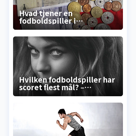
Hvad tjener en
fodboldspiller i
Superligaen? Sandheden
om lønninger, bonusser og
de skjulte
millionkontrakter
Hvilken fodboldspiller har
scoret flest mål? –
Sandheden bag
rekordscoreren