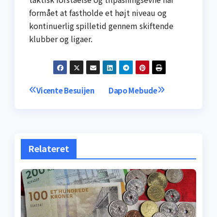
formået at fastholde et højt niveau og
kontinuerlig spilletid gennem skiftende
klubber og ligaer.
Indlægsnavigation
Vicente Besuijen
Dapo Mebude
Relateret