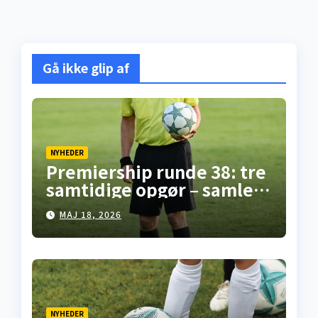
Gå ikke glip af
NYHEDER
Premiership runde 38: tre
samtidige opgør – samlet
overblik fra
MAJ 18, 2026
skotskfodbold.dk
NYHEDER