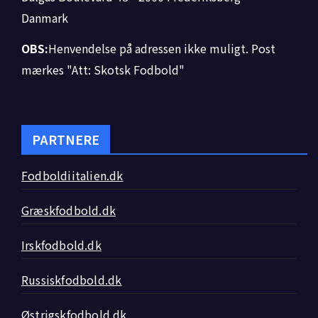
Danmark
OBS:
Henvendelse på adressen ikke muligt. Post
mærkes "Att: Skotsk Fodbold"
PARTNERE
Fodboldiitalien.dk
Græskfodbold.dk
Irskfodbold.dk
Russiskfodbold.dk
Østrigskfodbold.dk