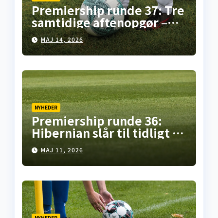
Premiership runde 37: Tre
samtidige aftenopgør –
her er overblikket
MAJ 14, 2026
NYHEDER
Premiership runde 36:
Hibernian slår til tidligt i
Falkirk, pointdeling i
MAJ 11, 2026
Motherwell – mens
opgøret på Celtic Park står
for døren
NYHEDER