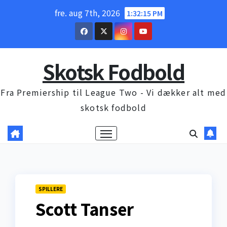
Skip
fre. aug 7th, 2026
1:32:16 PM
to
content
Skotsk Fodbold
Fra Premiership til League Two - Vi dækker alt med
skotsk fodbold
SPILLERE
Scott Tanser