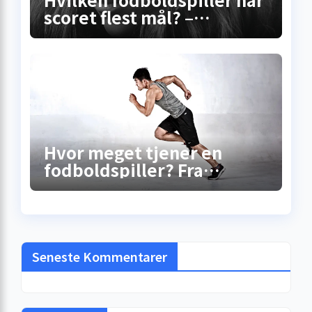
scoret flest mål? –
Sandheden bag
rekordscoreren
Hvor meget tjener en
fodboldspiller? Fra
gadebold til
millionkontrakt –
sandheden bag
løncheckene
Seneste Kommentarer