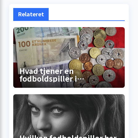
Relateret
Hvad tjener en
fodboldspiller i
Superligaen? Sandheden
om lønninger, bonusser og
de skjulte
millionkontrakter
Hvilken fodboldspiller har