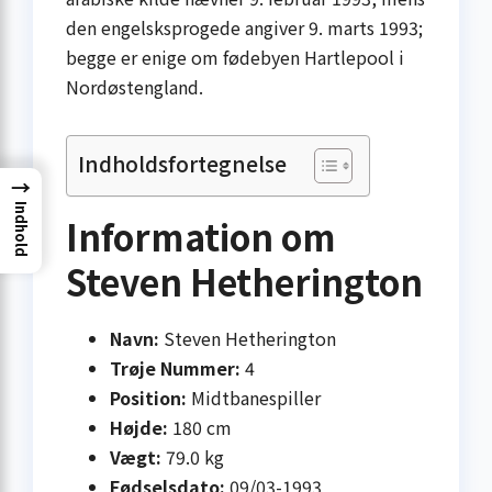
den engelsksprogede angiver 9. marts 1993;
begge er enige om fødebyen Hartlepool i
Nordøstengland.
Indholdsfortegnelse
→
Indhold
Information om
Steven Hetherington
Navn:
Steven Hetherington
Trøje Nummer:
4
Position:
Midtbanespiller
Højde:
180 cm
Vægt:
79.0 kg
Fødselsdato:
09/03-1993