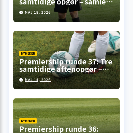
samtidige opgør – samlet
overblik fra
MAJ 18, 2026
skotskfodbold.dk
NYHEDER
Premiership runde 37: Tre
samtidige aftenopgør –
her er overblikket
MAJ 14, 2026
NYHEDER
Premiership runde 36: