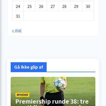
24
25
26
27
28
29
30
31
« maj
Gå ikke glip af
NYHEDER
Premiership runde 38: tre