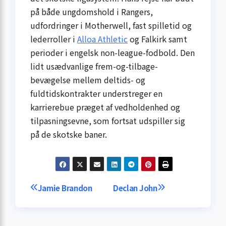
på både ungdomshold i Rangers,
udfordringer i Motherwell, fast spilletid og
lederroller i
Alloa Athletic
og Falkirk samt
perioder i engelsk non-league-fodbold. Den
lidt usædvanlige frem-og-tilbage-
bevægelse mellem deltids- og
fuldtidskontrakter understreger en
karrierebue præget af vedholdenhed og
tilpasningsevne, som fortsat udspiller sig
på de skotske baner.
Indlægsnavigation
Jamie Brandon
Declan John