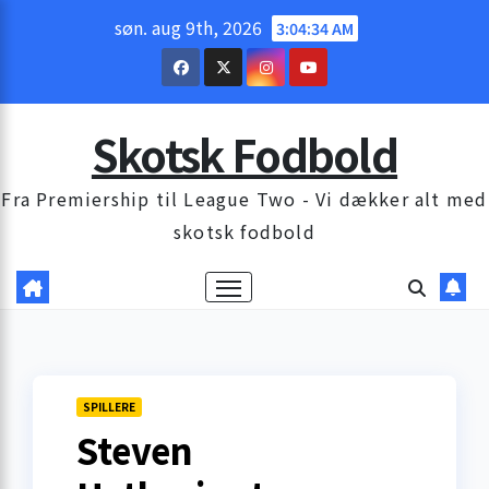
Skip
søn. aug 9th, 2026
3:04:35 AM
to
content
Skotsk Fodbold
Fra Premiership til League Two - Vi dækker alt med
skotsk fodbold
SPILLERE
Steven