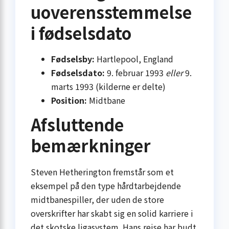
uoverensstemmelse
i fødselsdato
Fødselsby:
Hartlepool, England
Fødselsdato:
9. februar 1993
eller
9.
marts 1993 (kilderne er delte)
Position:
Midtbane
Afsluttende
bemærkninger
Steven Hetherington fremstår som et
eksempel på den type hårdtarbejdende
midtbanespiller, der uden de store
overskrifter har skabt sig en solid karriere i
det skotske ligasystem. Hans rejse har budt