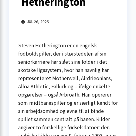
Hetherington
JUL 26, 2025
Steven Hetherington er en engelsk
fodboldspiller, der i størstedelen af sin
seniorkarriere har slået sine folder i det
skotske ligasystem, hvor han navnlig har
repræsenteret Motherwell, Airdrieonians,
Alloa Athletic, Falkirk og – ifølge enkelte
opgørelser – også Arbroath. Han opererer
som midtbanespiller og er særligt kendt for
sin arbejdsomhed og evne til at binde
spillet sammen centralt på banen. Kilder
angiver to forskellige fødselsdatoer: den
arabiske kilde nævner 9. februar 1993, mens