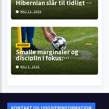
Hibernian slår til tidligt i
Falkirk, pointdeling i
MAJ 11, 2026
Motherwell – mens
opgøret på Celtic Park står
for døren
NYHEDER
Smalle marginaler og
disciplin i fokus:
Premiership-runde 35
MAJ 5, 2026
åbner med kneben
hjemme­sejr i Falkirk
KONTAKT OG UDGIVERINFORMATION