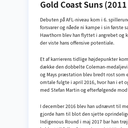
Gold Coast Suns (2011
Debuten på AFL-niveau kom i 6. spiller
forsvarer og nåede ni kampe i sin første 
Hawthorn blev han flyttet i angrebet og
der viste hans offensive potentiale.
Et af karrierens tidlige højdepunkter ko
dække den dobbelte Coleman-medalje­vind
og Mays præstation blev bredt rost som et
omtale fulgte i april 2016, hvor han i e
med Stefan Martin og efterfølgende mod
I december 2016 blev han udnævnt til m
gjorde ham til blot den sjette oprindelig
Indigenous Round i maj 2017 bar han trø