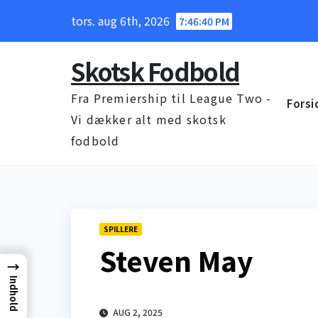
Skip
tors. aug 6th, 2026
7:46:41 PM
to
content
Skotsk Fodbold
Fra Premiership til League Two -
Forsi
Vi dækker alt med skotsk
fodbold
SPILLERE
Steven May
→
Indhold
AUG 2, 2025