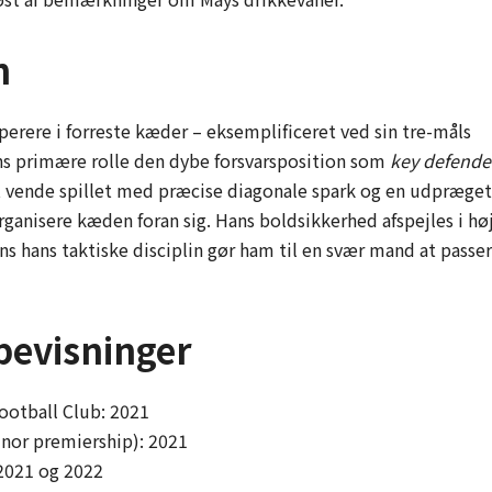
n
perere i forreste kæder – eksemplificeret ved sin tre-måls
s primære rolle den dybe forsvarsposition som
key defende
 at vende spillet med præcise diagonale spark og en udpræget
organisere kæden foran sig. Hans boldsikkerhed afspejles i hø
s hans taktiske disciplin gør ham til en svær mand at passe
bevisninger
otball Club: 2021
nor premiership): 2021
 2021 og 2022