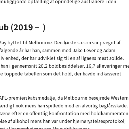
 muliggjorde optælling af oprindelige australiere i den
ub (2019 – )
ay byttet til Melbourne. Den første sæson var præget af
rfølgende år har han, sammen med Jake Lever og Adam
v enhed, der har udviklet sig til en af ligaens mest solide.
e han i gennemsnit 20,2 boldbesiddelser, 16,7 afleveringer m
e toppede tabellen som det hold, der havde indkasseret
e AFL-premierskabsmedalje, da Melbourne besejrede Western
rdigt nok mens han spillede med en alvorlig baglårsskade. 
ntæne efter en offentlig konfrontation med holdkammeraten
e af alkohol mens han var under hjernerystelses­protokol;
øst af bemærkninger om Mays drikkevaner.