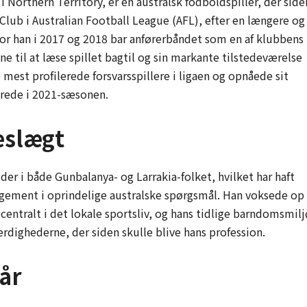
i Northern Territory, er en australsk fodboldspiller, der side
Club i Australian Football League (AFL), efter en længere og
or han i 2017 og 2018 bar anførerbåndet som en af klubbens
vne til at læse spillet bagtil og sin markante tilstedeværelse
 mest profilerede forsvarsspillere i ligaen og opnåede sit
erede i 2021-sæsonen.
eslægt
er i både Gunbalanya- og Larrakia-folket, hvilket har haft
agement i oprindelige australske spørgsmål. Han voksede op 
 centralt i det lokale sportsliv, og hans tidlige barndomsmilj
ærdighederne, der siden skulle blive hans profession.
år