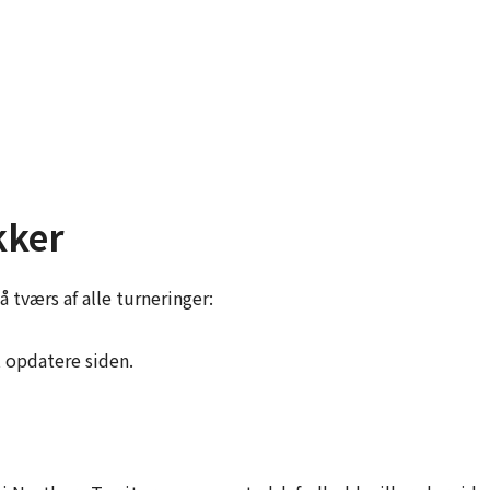
kker
 tværs af alle turneringer:
t opdatere siden.
i