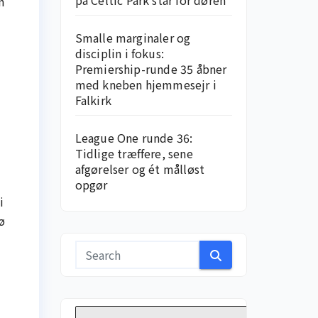
på Celtic Park står for døren
n
Smalle marginaler og
disciplin i fokus:
Premiership-runde 35 åbner
med kneben hjemme­sejr i
Falkirk
League One runde 36:
Tidlige træffere, sene
afgørelser og ét målløst
opgør
i
ø