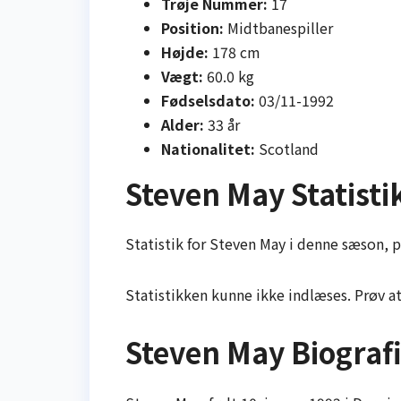
Trøje Nummer:
17
Position:
Midtbanespiller
Højde:
178 cm
Vægt:
60.0 kg
Fødselsdato:
03/11-1992
Alder:
33 år
Nationalitet:
Scotland
Steven May Statisti
Statistik for Steven May i denne sæson, på
Statistikken kunne ikke indlæses. Prøv a
Steven May Biograf