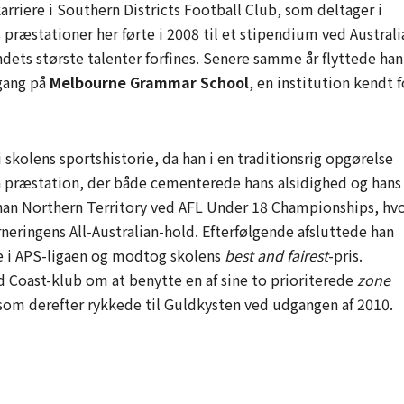
rriere i Southern Districts Football Club, som deltager i
præstationer her førte i 2008 til et stipendium ved Australi
ndets største talenter forfines. Senere samme år flyttede han
egang på
Melbourne Grammar School
, en institution kendt f
skolens sportshistorie, da han i en traditionsrig opgørelse
 præstation, der både cementerede hans alsidighed og hans
 han Northern Territory ved AFL Under 18 Championships, hv
neringens All-Australian-hold. Efterfølgende afsluttede han
e i APS-ligaen og modtog skolens
best and fairest
-pris.
 Coast-klub om at benytte en af sine to prioriterede
zone
 som derefter rykkede til Guldkysten ved udgangen af 2010.