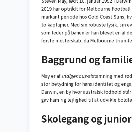
Steven May, født 10. januar 1992 i Darwin 
2019 har optrådt for Melbourne Football 
markant periode hos Gold Coast Suns, hv
to kaptajner. Med sin robuste fysik, sin e
som leder på banen er han blevet en af de
første mesterskab, da Melbourne triumf
Baggrund og famili
May er af
Indigenous
-afstamning med rødd
stor betydning for hans identitet og eng
Darwin, en by hvor australsk fodbold står
gav ham rig lejlighed til at udvikle boldf
Skolegang og junior