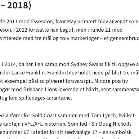
 – 2018)
unde 2011 mod Essendon, hvor May primært blev anvendt som
sæson. I 2012 fortsatte han bagtil, men i runde 21 mod
 kvitterede med tre mål og tolv markeringer – et gennembru
m i 2014, da han i en kamp mod Sydney Swans fik til opgave a
er Lance Franklin. Franklin blev holdt nede på blot tre mål
 eksempel på disciplineret forsvarsspil. Mindre positiv
t opgør mod Brisbane Lions leverede et hårdt, sent sammenst
tog fem spilledages karantæne.
ed-anfører for Gold Coast sammen med Tom Lynch, hvilket
e kaptajn i VFL/AFL-historien. Som led i Sir Doug Nicholls
jenummer 67 i stedet for sit sædvanlige 17 – en symbolsk