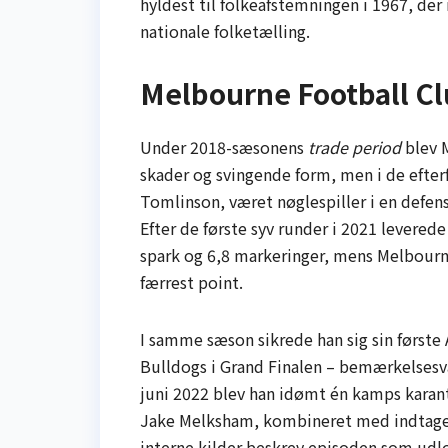
hyldest til folkeafstemningen i 1967, der
nationale folketælling.
Melbourne Football Cl
Under 2018-sæsonens
trade period
blev M
skader og svingende form, men i de efte
Tomlinson, været nøglespiller i en defensi
Efter de første syv runder i 2021 levered
spark og 6,8 markeringer, mens Melbourn
færrest point.
I samme sæson sikrede han sig sin først
Bulldogs i Grand Finalen – bemærkelsesvæ
juni 2022 blev han idømt én kamps kara
Jake Melksham, kombineret med indtagels
interne kilder beskrev episoden som udl