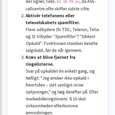
der ligner, f.eks.
, da ASE-
63 10 59 xx
callcentre ofte skifter sidste cifre.
Aktivér telefonens eller
teleselskabets spamfilter.
Flere udbydere (fx TDC, Telenor, Telia
og 3) tilbyder
“Spamfilter”
/
“Sikkert
Opkald”
. Funktionen standser kendte
salgskald, før de når igennem.
Kræv at blive fjernet fra
ringelisterne.
Svar på opkaldet én enkelt gang, sig
høfligt: “Jeg ønsker
ikke
opkald i
fremtiden – slet venligst mine
oplysninger,” og læg derefter på. Efter
markedsførings­lovens §10 skal
virksomheden efterkomme
anmodningen.