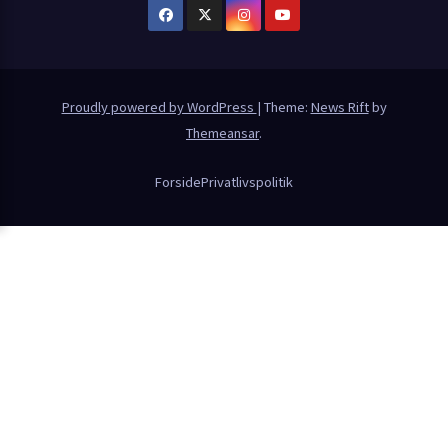
Proudly powered by WordPress
|
Theme:
News Rift
by
Themeansar
.
Forside
Privatlivspolitik