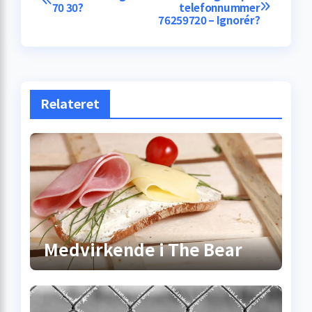
Indlægsnavigation
70 30?
telefonnummer
76259720 – Ignorér?
Relateret
Medvirkende i The Bear