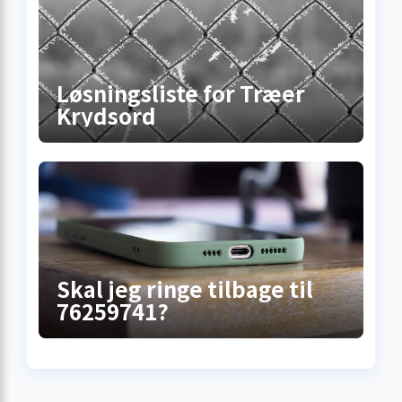
Løsningsliste for Træer
Krydsord
Skal jeg ringe tilbage til
76259741?