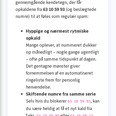
gennemgående kendetegn, der får
opkaldene fra
63 10 59 93
(og beslægtede
numre) til at føles som regulær spam:
Hyppige og nærmest rytmiske
opkald
Mange oplever, at nummeret dukker
op månedligt – nogle gange ugentligt
– ofte på samme tidspunkt af dagen.
Det gentagne mønster giver
fornemmelsen af en automatiseret
ringeliste frem for personlig
henvendelse.
Skiftende numre fra samme serie
Selv hvis du blokerer
, kan
63 10 59 93
du være heldig at få et nyt kald fra
f.eks.
eller
.
63 10 59 94
63 10 58 12