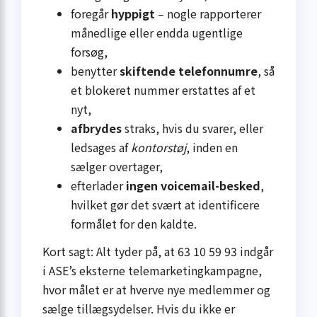
foregår
hyppigt
– nogle rapporterer
månedlige eller endda ugentlige
forsøg,
benytter
skiftende telefonnumre
, så
et blokeret nummer erstattes af et
nyt,
afbrydes
straks, hvis du svarer, eller
ledsages af
kontorstøj
, inden en
sælger overtager,
efterlader
ingen voicemail-besked
,
hvilket gør det svært at identificere
formålet for den kaldte.
Kort sagt: Alt tyder på, at 63 10 59 93 indgår
i ASE’s eksterne telemarketing­kampagne,
hvor målet er at hverve nye medlemmer og
sælge tillægsydelser. Hvis du ikke er