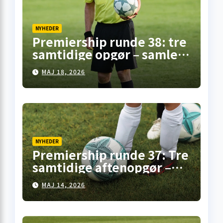
NYHEDER
Premiership runde 38: tre
samtidige opgør – samlet
overblik fra
MAJ 18, 2026
skotskfodbold.dk
NYHEDER
Premiership runde 37: Tre
samtidige aftenopgør –
her er overblikket
MAJ 14, 2026