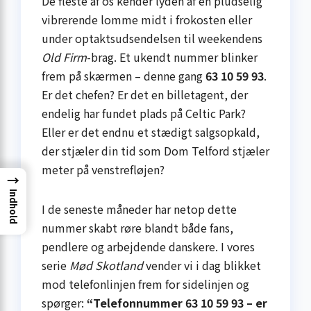
De fleste af os kender lyden af en pludselig
vibrerende lomme midt i frokosten eller
under optaktsudsendelsen til weekendens
Old Firm
-brag. Et ukendt nummer blinker
frem på skærmen – denne gang
63 10 59 93
.
Er det chefen? Er det en billetagent, der
endelig har fundet plads på Celtic Park?
Eller er det endnu et stædigt salgsopkald,
der stjæler din tid som Dom Telford stjæler
meter på venstrefløjen?
→
Indhold
I de seneste måneder har netop dette
nummer skabt røre blandt både fans,
pendlere og arbejdende danskere. I vores
serie
Mød Skotland
vender vi i dag blikket
mod telefonlinjen frem for sidelinjen og
spørger:
“Telefonnummer 63 10 59 93 – er