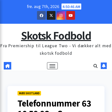
Skip
fre. aug 7th, 2026
4:50:47 AM
to
content
Skotsk Fodbold
Fra Premiership til League Two - Vi dækker alt med
skotsk fodbold
MØD SKOTLAND
Telefonnummer 63