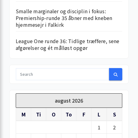
Smalle marginaler og disciplin i fokus:
Premiership-runde 35 åbner med kneben
hjemme­sejr i Falkirk
League One runde 36: Tidlige træffere, sene
afgørelser og ét målløst opgør
august 2026
M
Ti
O
To
F
L
S
1
2