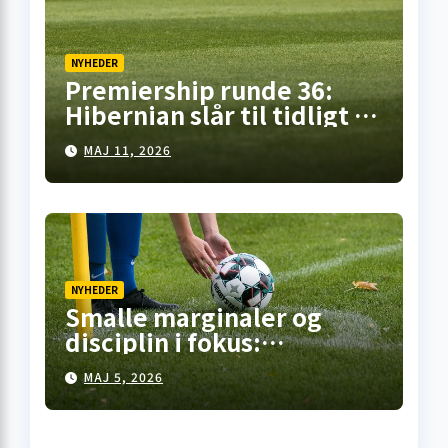
NYHEDER
Premiership runde 36:
Hibernian slår til tidligt i
Falkirk, pointdeling i
MAJ 11, 2026
Motherwell – mens
opgøret på Celtic Park står
for døren
NYHEDER
Smalle marginaler og
disciplin i fokus:
Premiership-runde 35
MAJ 5, 2026
åbner med kneben
hjemme­sejr i Falkirk