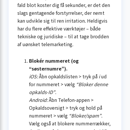
fald blot koster dig få sekunder, er det den
slags gentagende forstyrrelser, der nemt
kan udvikle sig til ren irritation. Heldigvis
har du flere effektive værktøjer – både
tekniske og juridiske – til at tage brodden
af uønsket telemarketing.
Blokér nummeret (og
“søsternumre”).
iOS:
Åbn opkaldslisten > tryk på
i
ud
for nummeret > vælg
“Bloker denne
opkalds-ID”
.
Android:
Åbn Telefon-appen >
Opkaldsoversigt > tryk og hold på
nummeret > vælg
“Bloker/spam”
.
Vælg også at blokere nummerrækker,