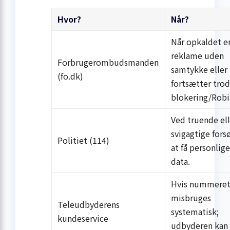
Hvor?
Når?
Når opkaldet e
reklame uden
Forbrugerombudsmanden
samtykke eller
(fo.dk)
fortsætter trod
blokering/Robi
Ved truende ell
svigagtige fors
Politiet (114)
at få personlig
data.
Hvis nummere
misbruges
Teleudbyderens
systematisk;
kundeservice
udbyderen kan