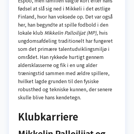
Espoo, men familien valgte kort efter hans
fødsel at slå sig ned i Mikkeli i det østlige
Finland, hvor han voksede op. Det var også
her, han begyndte at spille fodbold i den
lokale klub
Mikkelin Palloilijat (MP)
, hvis
ungdomsafdeling traditionelt har fungeret
som det primære talentudviklingsmiljø i
området. Han rykkede hurtigt gennem
aldersklasserne og fik i en ung alder
træningstid sammen med ældre spillere,
hvilket lagde grunden til den fysiske
robusthed og tekniske kunnen, der senere
skulle blive hans kendetegn.
Klubkarriere
Mikkelin Palloilijat og