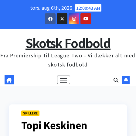
Skip
tors. aug 6th, 2026
12:00:45 AM
to
content
Skotsk Fodbold
Fra Premiership til League Two - Vi dækker alt med
skotsk fodbold
SPILLERE
Topi Keskinen