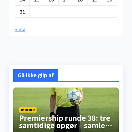
31
« maj
Gå ikke glip af
NYHEDER
Premiership runde 38: tre
samtidige opgør – samlet