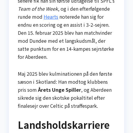
senere fik han sin første udtagelse til SPFL’s
Team of the Week
, og i den efterfølgende
runde mod
Hearts
noterede han sig for
endnu en scoring og en assist i 3-2-sejren.
Den 15. februar 2025 blev han matchvinder
mod Dundee med et langskuds­mål, der
satte punktum for en 14-kampes sejrs­tørke
for Aberdeen.
Maj 2025 blev kulminationen på den første
sæson i Skotland: Han modtog klubbens
pris som
Årets Unge Spiller
, og Aberdeen
sikrede sig den skotske pokaltitel efter
finale­sejr over Celtic på straffespark.
Landsholdskarriere