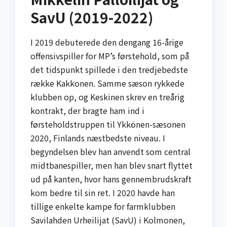
SavU (2019-2022)
I 2019 debuterede den dengang 16-årige
offensivspiller for MP’s førstehold, som på
det tidspunkt spillede i den tredje­bedste
række Kakkonen. Samme sæson rykkede
klubben op, og Keskinen skrev en treårig
kontrakt, der bragte ham ind i
førsteholdstruppen til Ykkönen-sæsonen
2020, Finlands næstbedste niveau. I
begyndelsen blev han anvendt som central
midtbanespiller, men han blev snart flyttet
ud på kanten, hvor hans gennembrudskraft
kom bedre til sin ret. I 2020 havde han
tillige enkelte kampe for farmklubben
Savilahden Urheilijat (SavU) i Kolmonen,