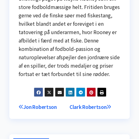
store fodbold­mæssige helt. Fritiden bruges
gerne ved de finske søer med fiskestang,
hvilket blandt andet er foreviget i en
tatovering på underarmen, hvor Rooney er
afbildet i færd med at fiske. Denne
kombination af fodbold-passion og
naturoplevelser afspejler den jordnære side
af en spiller, der trods medaljer og priser
fortsat er tæt forbundet til sine rødder.
Indlægsnavigation
Jon Robertson
Clark Robertson