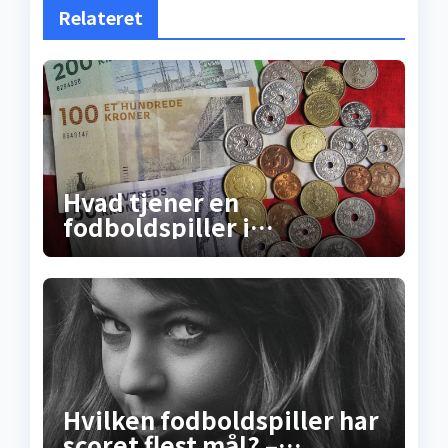
Relateret
Hvad tjener en
fodboldspiller i
Superligaen? Sandheden
om lønninger, bonusser og
de skjulte
millionkontrakter
Hvilken fodboldspiller har
scoret flest mål? –