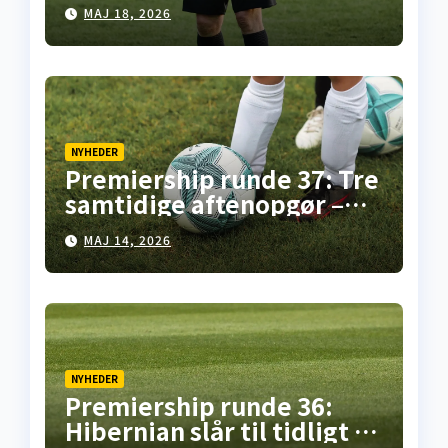
overblik fra
MAJ 18, 2026
skotskfodbold.dk
NYHEDER
Premiership runde 37: Tre
samtidige aftenopgør –
her er overblikket
MAJ 14, 2026
NYHEDER
Premiership runde 36:
Hibernian slår til tidligt i