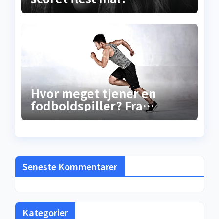
Sandheden bag
rekordscoreren
Hvor meget tjener en
fodboldspiller? Fra
gadebold til
millionkontrakt –
sandheden bag
løncheckene
Seneste Kommentarer
Kategorier