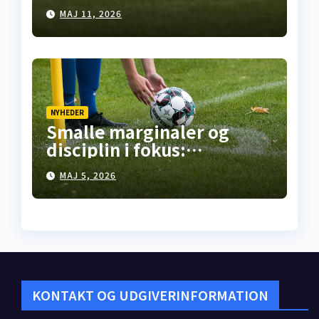
Falkirk, pointdeling i
MAJ 11, 2026
Motherwell – mens
opgøret på Celtic Park står
for døren
NYHEDER
Smalle marginaler og
disciplin i fokus:
Premiership-runde 35
MAJ 5, 2026
åbner med kneben
hjemme­sejr i Falkirk
KONTAKT OG UDGIVERINFORMATION