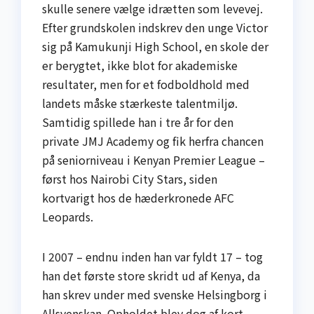
skulle senere vælge idrætten som levevej.
Efter grundskolen indskrev den unge Victor
sig på Kamukunji High School, en skole der
er berygtet, ikke blot for akademiske
resultater, men for et fodboldhold med
landets måske stærkeste talentmiljø.
Samtidig spillede han i tre år for den
private JMJ Academy og fik herfra chancen
på seniorniveau i Kenyan Premier League –
først hos Nairobi City Stars, siden
kortvarigt hos de hæderkronede AFC
Leopards.
I 2007 – endnu inden han var fyldt 17 – tog
han det første store skridt ud af Kenya, da
han skrev under med svenske Helsingborg i
Allsvenskan. Opholdet blev dog af kort