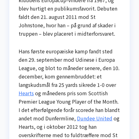
klubbens Europacup-vindere fra 1967, og
blev hurtigt en publikumsfavorit. Debuten
faldt den 21. august 2011 mod St
Johnstone, hvor han – på grund af skader i
truppen – blev placeret i midterforsvaret.
Hans første europæiske kamp fandt sted
den 29. september mod Udinese i Europa
League, og blot to måneder senere, den 10.
december, kom gennembruddet: et
langskudsmål fra 25 yards sikrede 1-0 over
Hearts
og månedens pris som Scottish
Premier League Young Player of the Month.
I det efterfølgende forår scorede han blandt
andet mod Dunfermline,
Dundee United
og
Hearts, og i oktober 2012 tog han
overskrifterne med to fuldtræffere mod St