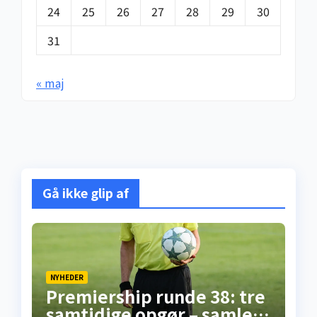
24
25
26
27
28
29
30
31
« maj
Gå ikke glip af
NYHEDER
Premiership runde 38: tre
samtidige opgør – samlet