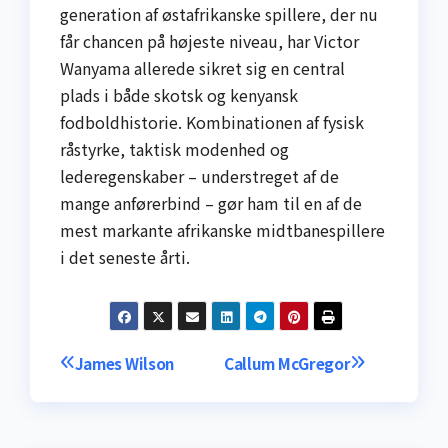
generation af østafrikanske spillere, der nu
får chancen på højeste niveau, har Victor
Wanyama allerede sikret sig en central
plads i både skotsk og kenyansk
fodboldhistorie. Kombinationen af fysisk
råstyrke, taktisk modenhed og
lederegenskaber – understreget af de
mange anførerbind – gør ham til en af de
mest markante afrikanske midtbanespillere
i det seneste årti.
Indlægsnavigation
James Wilson
Callum McGregor