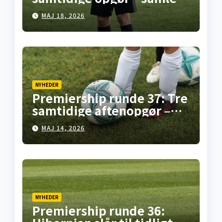
overblik fra
MAJ 18, 2026
skotskfodbold.dk
NYHEDER
Premiership runde 37: Tre
samtidige aftenopgør –
her er overblikket
MAJ 14, 2026
NYHEDER
Premiership runde 36: