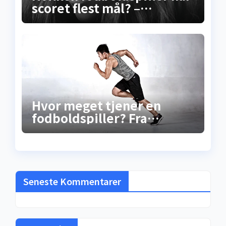
scoret flest mål? –
Sandheden bag
rekordscoreren
Hvor meget tjener en
fodboldspiller? Fra
gadebold til
millionkontrakt –
sandheden bag
løncheckene
Seneste Kommentarer