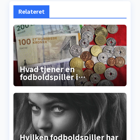
Relateret
Hvad tjener en
fodboldspiller i
Superligaen? Sandheden
om lønninger, bonusser og
de skjulte
millionkontrakter
Hvilken fodboldspiller har