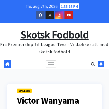
Skip
fre. aug 7th, 2026
1:36:17 PM
to
content
Skotsk Fodbold
Fra Premiership til League Two - Vi dækker alt med
skotsk fodbold
SPILLERE
Victor Wanyama