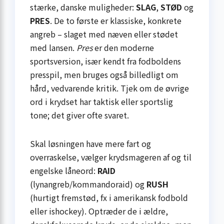
stærke, danske muligheder:
SLAG
,
STØD
og
PRES
. De to første er klassiske, konkrete
angreb – slaget med næven eller stødet
med lansen.
Pres
er den moderne
sportsversion, især kendt fra fodboldens
presspil, men bruges også billedligt om
hård, vedvarende kritik. Tjek om de øvrige
ord i krydset har taktisk eller sportslig
tone; det giver ofte svaret.
Skal løsningen have mere fart og
overraskelse, vælger kryds­mageren af og til
engelske låneord:
RAID
(lynangreb/kommandoraid) og
RUSH
(hurtigt fremstød, fx i amerikansk fodbold
eller ishockey). Optræder de i ældre,