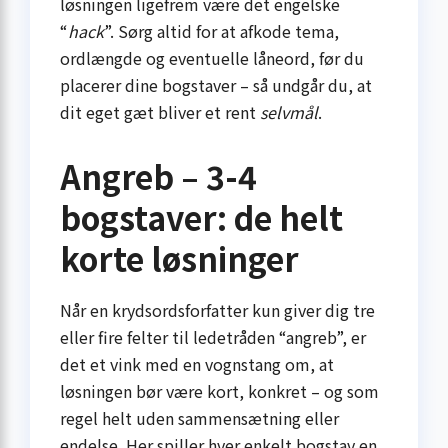
løsningen ligefrem være det engelske
“
hack
”. Sørg altid for at afkode tema,
ordlængde og eventuelle låneord, før du
placerer dine bogstaver – så undgår du, at
dit eget gæt bliver et rent
selvmål
.
Angreb – 3-4
bogstaver: de helt
korte løsninger
Når en krydsords­forfatter kun giver dig tre
eller fire felter til ledetråden “angreb”, er
det et vink med en vognstang om, at
løsningen bør være kort, konkret – og som
regel helt uden sammensætning eller
endelse. Her spiller hver enkelt bogstav en