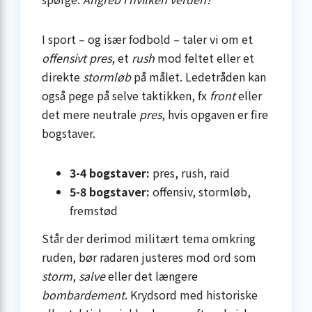
I sport – og især fodbold – taler vi om et
offensivt pres
, et
rush
mod feltet eller et
direkte
stormløb
på målet. Ledetråden kan
også pege på selve taktikken, fx
front
eller
det mere neutrale
pres
, hvis opgaven er fire
bogstaver.
3-4 bogstaver:
pres, rush, raid
5-8 bogstaver:
offensiv, stormløb,
fremstød
Står der derimod militært tema omkring
ruden, bør radaren justeres mod ord som
storm
,
salve
eller det længere
bombardement
. Krydsord med historiske