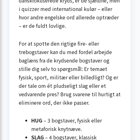
danskfokuserede kryds, er de sjældne, men
i quizzer med international kulør – eller
hvor andre engelske ord allerede optræder
– er de fuldt lovlige.
For at spotte den rigtige fire- eller
trebogstaver kan du med fordel arbejde
baglæns fra de krydsende bogstaver og
stille dig selv to spørgsmål: Er temaet
fysisk, sport, militær eller billedligt? Og er
der tale om ét pludseligt slag eller et
vedvarende pres? Brug svarene til hurtigt at
eliminere ord, der ikke passer.
HUG
– 3 bogstaver, fysisk eller
metaforisk knytnæve.
SLAG
– 4 bogstaver, klassisk