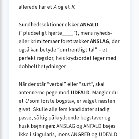
allerede har et
A
og et
K
.
Sundhedssektioner elsker
ANFALD
(“pludseligt hjerte____”), mens nyheds-
eller krimitemaer foretrækker
ANSLAG
, der
også kan betyde “omtrentligt tal” – et
perfekt røgslør, hvis krydsordet leger med
dobbeltbetydninger.
Når der står “verbal” eller “surt”, skal
antennerne pege mod
UDFALD
. Mangler du
et
U
som første bogstav, er valget næsten
givet. Skulle alle fem kandidater stadig
passe, så kig på krydsende bogstaver og
husk bøjningen: ANSLAG og ANFALD bøjes
ikke i singularis, mens ANGREB og UDFALD