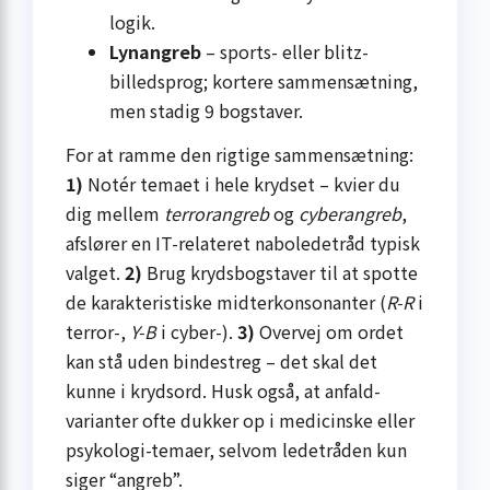
logik.
Lynangreb
– sports- eller blitz-
billedsprog; kortere sammensætning,
men stadig 9 bogstaver.
For at ramme den rigtige sammensætning:
1)
Notér temaet i hele krydset – kvier du
dig mellem
terrorangreb
og
cyberangreb
,
afslører en IT-relateret naboledetråd typisk
valget.
2)
Brug krydsbogstaver til at spotte
de karakteristiske midterkonsonanter (
R-R
i
terror-,
Y-B
i cyber-).
3)
Overvej om ordet
kan stå uden bindestreg – det skal det
kunne i krydsord. Husk også, at anfald-
varianter ofte dukker op i medicinske eller
psykologi-temaer, selvom ledetråden kun
siger “angreb”.