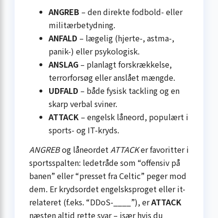
ANGREB
– den direkte fodbold- eller
militærbetydning.
ANFALD
– lægelig (hjerte-, astma-,
panik-) eller psykologisk.
ANSLAG
– planlagt forskrækkelse,
terrorforsøg eller anslået mængde.
UDFALD
– både fysisk tackling og en
skarp verbal sviner.
ATTACK
– engelsk låneord, populært i
sports- og IT-kryds.
ANGREB
og låneordet
ATTACK
er favoritter i
sportsspalten: ledetråde som “offensiv på
banen” eller “presset fra Celtic” peger mod
dem. Er krydsordet engelsksproget eller it-
relateret (f.eks. “DDoS-____”), er
ATTACK
næsten altid rette svar – især hvis du