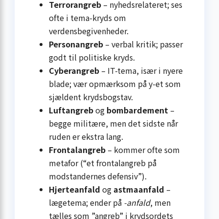
Terrorangreb
– nyhedsrelateret; ses
ofte i tema-kryds om
verdensbegivenheder.
Personangreb
– verbal kritik; passer
godt til politiske kryds.
Cyberangreb
– IT-tema, især i nyere
blade; vær opmærksom på y-et som
sjældent krydsbogstav.
Luftangreb
og
bombardement
–
begge militære, men det sidste når
ruden er ekstra lang.
Frontalangreb
– kommer ofte som
metafor (“et frontalangreb på
modstandernes defensiv”).
Hjerteanfald
og
astmaanfald
–
lægetema; ender på
-anfald
, men
tælles som ”angreb” i krydsordets