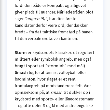
fordi den både er kompakt og alligevel
giver plads til nuancer. Når ledetråden blot
siger
“angreb (5)”
, bør dine første
kandidater derfor være ord, der dækker
bredt – fra det taktiske fremstød på banen
til den verbale øretæve i kantinen.
Storm
er krydsordets klassiker: et regulært
militært eller symbolsk angreb, men også
brugt i sport (et “stormløb” mod mål).
Smash
lugter af tennis, volleyball eller
badminton, hvor slaget er et rent
frontalangreb på modstanderens felt. Vær
opmærksom på, at
smash
tit dukker op i
krydsord med sports- eller låneordstemaer
– og ofte deler S og M med andre engelske