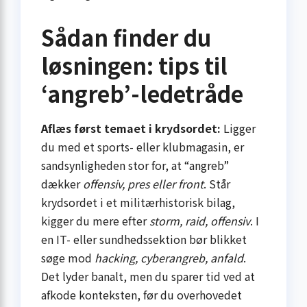
Sådan finder du
løsningen: tips til
‘angreb’-ledetråde
Aflæs først temaet i krydsordet:
Ligger
du med et sports- eller klub­magasin, er
sandsynligheden stor for, at “angreb”
dækker
offensiv, pres eller front
. Står
krydsordet i et militærhistorisk bilag,
kigger du mere efter
storm, raid, offensiv
. I
en IT- eller sundhedssektion bør blikket
søge mod
hacking, cyberangreb, anfald
.
Det lyder banalt, men du sparer tid ved at
afkode konteksten, før du overhovedet