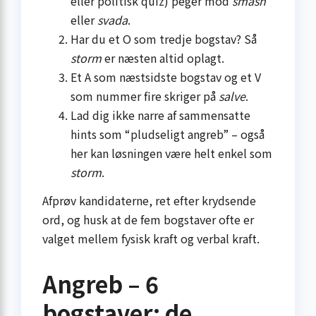
eller politisk quiz) peger mod
smash
eller
svada
.
Har du et O som tredje bogstav? Så
storm
er næsten altid oplagt.
Et A som næstsidste bogstav og et V
som nummer fire skriger på
salve
.
Lad dig ikke narre af sammensatte
hints som “pludseligt angreb” – også
her kan løsningen være helt enkel som
storm
.
Afprøv kandidaterne, ret efter krydsende
ord, og husk at de fem bogstaver ofte er
valget mellem fysisk kraft og verbal kraft.
Angreb – 6
bogstaver: de