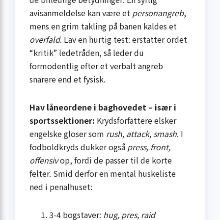
avisanmeldelse kan være et
personangreb
,
mens en grim takling på banen kaldes et
overfald
. Lav en hurtig test: erstatter ordet
“kritik” ledetråden, så leder du
formodentlig efter et verbalt angreb
snarere end et fysisk.
Hav låneordene i baghovedet – især i
sportssektioner:
Krydsforfattere elsker
engelske gloser som
rush, attack, smash
. I
fodboldkryds dukker også
press, front,
offensiv
op, fordi de passer til de korte
felter. Smid derfor en mental huskeliste
ned i penalhuset:
3-4 bogstaver:
hug, pres, raid