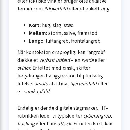
eller taktiske vinkler bruger ofte arkai­ske
termer som
ildoverfald
eller et enkelt
hug
.
Kort:
hug, slag, stød
Mellem:
storm, salve, fremstød
Lange:
luftangreb, frontalangreb
Når konteksten er sproglig, kan “angreb”
dække et
verbalt udfald
– en
svada
eller
sviner
. Er feltet medicinsk, skifter
betydningen fra aggression til pludselig
lidelse:
anfald
af astma,
hjerteanfald
eller
et
panikanfald
.
Endelig er der de digitale slagmarker. I IT-
rubrikken leder vi typisk efter
cyberangreb
,
hacking
eller bare
attack
. Er ruden kort, kan