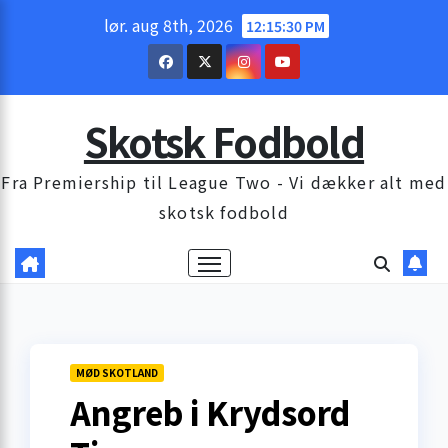
Skip
lør. aug 8th, 2026
12:15:31 PM
to
content
Skotsk Fodbold
Fra Premiership til League Two - Vi dækker alt med
skotsk fodbold
MØD SKOTLAND
Angreb i Krydsord