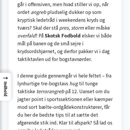
går i offensiven, men hvad stiller vi op, når
ordet
angreb
pludselig dukker op som
kryptisk ledetråd i weekendens kryds og
tværs? Skal der stå
pres
,
storm
eller måske
overfald
? På
Skotsk Fodbold
elsker vi både
mål på banen og de små sejre i
krydsordshjørnet, og derfor pakker vi i dag
taktiktavlen ud for bogstavnørder.
I denne guide gennemgår vi hele feltet – fra
→
lynhurtige tre-bogstavs
hug
til tunge
Indhold
taktiske
terrorangreb
på 12. Uanset om du
jagter point i sportssektionen eller kæmper
mod sort bælte-ordgådekonstruktører, får
du her de bedste tips til at sætte det
afgørende stik ind. Klar til afspark? Så lad os