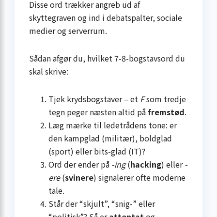
Disse ord trækker angreb ud af
skyttegraven og ind i debatspalter, sociale
medier og serverrum.
Sådan afgør du, hvilket 7-8-bogstavsord du
skal skrive:
Tjek krydsbogstaver – et
F
som tredje
tegn peger næsten altid på
fremstød
.
Læg mærke til ledetrådens tone: er
den kampglad (militær), boldglad
(sport) eller bits-glad (IT)?
Ord der ender på
-ing
(
hacking
) eller
-
ere
(
svinere
) signalerer ofte moderne
tale.
Står der “skjult”, “snig-” eller
“politisk”? Så er
attentat
og