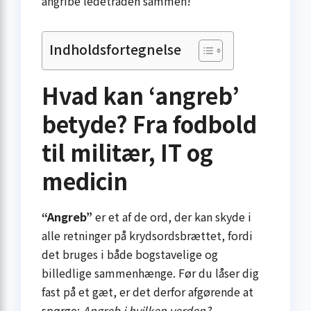
angribe ledetråden sammen!
Indholdsfortegnelse
Hvad kan ‘angreb’
betyde? Fra fodbold
til militær, IT og
medicin
“Angreb”
er et af de ord, der kan skyde i
alle retninger på krydsords­brættet, fordi
det bruges i både bogstavelige og
billedlige sammenhænge. Før du låser dig
fast på et gæt, er det derfor afgørende at
spørge:
Angreb i hvilken verden?