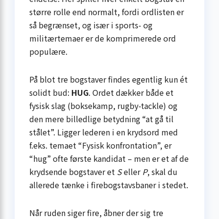
større rolle end normalt, fordi ordlisten er
så begrænset, og især i sports- og
militærtemaer er de komprimerede ord
populære.
På blot tre bogstaver findes egentlig kun ét
solidt bud:
HUG
. Ordet dækker både et
fysisk slag (boksekamp, rugby-tackle) og
den mere billedlige betydning “at gå til
stålet”. Ligger lederen i en krydsord med
f.eks. temaet “Fysisk konfrontation”, er
“hug” ofte første kandidat – men er et af de
krydsende bogstaver et
S
eller
P
, skal du
allerede tænke i firebogstavs­baner i stedet.
Når ruden siger fire, åbner der sig tre