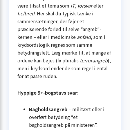
være tilsat et tema som
IT
,
forsvar
eller
helbred
. Her skal du typisk tænke i
sammensætninger, der føjer et
præciserende forled til selve “angreb”-
kernen – eller i medicinske
anfald
, som i
krydsordslogik regnes som samme
betydningsfelt. Læg mærke til, at mange af
ordene kan bøjes (fx pluralis
terrorangreb
),
men i krydsord ender de som regel i ental
for at passe ruden.
Hyppige 9+-bogstavs svar:
Bagholdsangreb
– militært eller i
overført betydning “et
bagholdsangreb på ministeren”.