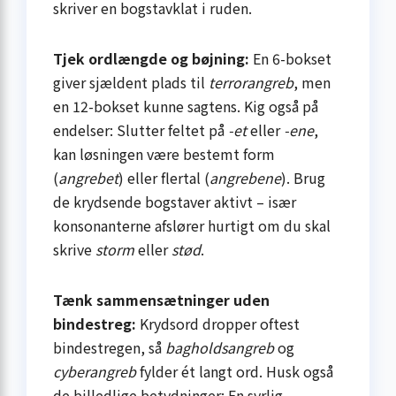
skriver en bogstavklat i ruden.
Tjek ordlængde og bøjning:
En 6-bokset
giver sjældent plads til
terrorangreb
, men
en 12-bokset kunne sagtens. Kig også på
endelser: Slutter feltet på
-et
eller
-ene
,
kan løsningen være bestemt form
(
angrebet
) eller flertal (
angrebene
). Brug
de krydsende bogstaver aktivt – især
konsonanterne afslører hurtigt om du skal
skrive
storm
eller
stød
.
Tænk sammensætninger uden
bindestreg:
Krydsord dropper oftest
bindestregen, så
bagholdsangreb
og
cyberangreb
fylder ét langt ord. Husk også
de billedlige betydninger: En syrlig