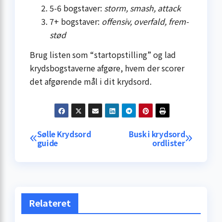
5-6 bogstaver:
storm, smash, attack
7+ bogstaver:
offensiv, overfald, frem­
stød
Brug listen som “startopstilling” og lad
krydsbogstaverne afgøre, hvem der scorer
det afgørende mål i dit krydsord.
Indlægsnavigation
Sølle Krydsord
Busk i krydsord
guide
ordlister
Relateret