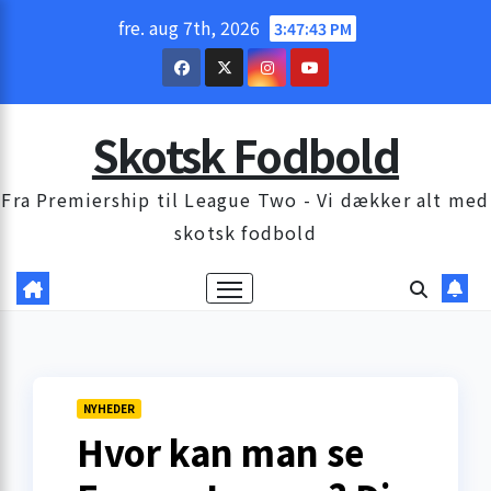
Skip
fre. aug 7th, 2026
3:47:44 PM
to
content
Skotsk Fodbold
Fra Premiership til League Two - Vi dækker alt med
skotsk fodbold
NYHEDER
Hvor kan man se