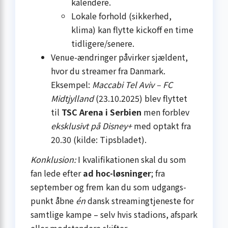
kalendere.
Lokale forhold (sikkerhed,
klima) kan flytte kickoff en time
tidligere/senere.
Venue-ændringer påvirker sjældent,
hvor du streamer fra Danmark.
Eksempel:
Maccabi Tel Aviv – FC
Midtjylland
(23.10.2025) blev flyttet
til
TSC Arena i Serbien
men forblev
eksklusivt på Disney+
med optakt fra
20.30 (kilde: Tipsbladet).
Konklusion:
I kvalifikationen skal du som
fan lede efter
ad hoc-løsninger
; fra
september og frem kan du som udgangs­
punkt åbne
én
dansk streaming­tjeneste for
samtlige kampe – selv hvis stadions, afspark