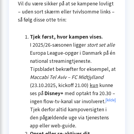
Vil du være sikker på at se kampene lovligt
– uden sort skærm eller tvivlsomme links –
så følg disse otte trin:
Tjek først, hvor kampen vises.
I 2025/26-sæsonen ligger
stort set alle
Europa League-opgør i Danmark på én
national streamingtjeneste.
Tipsbladet bekræfter for eksempel, at
Maccabi Tel Aviv – FC Midtjylland
(23.10.2025, kickoff 21.00)
kun
kunne
ses på
Disney+
med optakt fra 20.30 –
[kilde]
ingen flow-tv-kanal var involveret.
Tjek derfor altid kamp­oversigten i
den pågældende uge via tjenestens
app eller web-guide.
Opret eller re-aktiver dit