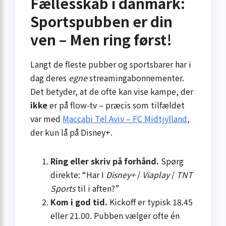
Fællesskab i danmark:
Sportspubben er din
ven – Men ring først!
Langt de fleste pubber og sportsbarer har i
dag deres
egne
streaming­abonnementer.
Det betyder, at de ofte kan vise kampe, der
ikke
er på flow-tv – præcis som tilfældet
var med
Maccabi Tel Aviv – FC Midtjylland
,
der kun lå på Disney+.
Ring eller skriv på forhånd.
Spørg
direkte: “Har I
Disney+
/
Viaplay
/
TNT
Sports
til i aften?”
Kom i god tid.
Kickoff er typisk 18.45
eller 21.00. Pubben vælger ofte én