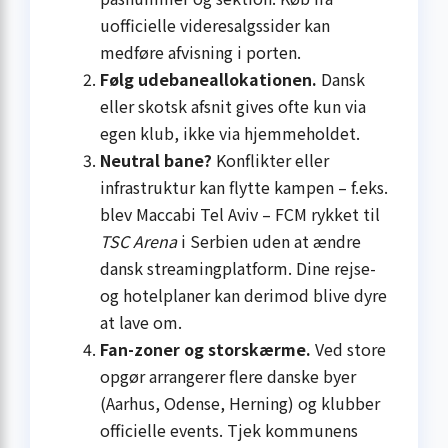
uofficielle videresalgssider kan
medføre afvisning i porten.
Følg udebane­allokationen.
Dansk
eller skotsk afsnit gives ofte kun via
egen klub, ikke via hjemme­holdet.
Neutral bane?
Konflikter eller
infrastruktur kan flytte kampen – f.eks.
blev Maccabi Tel Aviv – FCM rykket til
TSC Arena
i Serbien uden at ændre
dansk streaming­platform. Dine rejse-
og hotel­planer kan derimod blive dyre
at lave om.
Fan-zoner og storskærme.
Ved store
opgør arrangerer flere danske byer
(Aarhus, Odense, Herning) og klubber
officielle events. Tjek kommunens