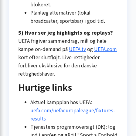
blokeret.
Planlæg alternativer (lokal
broadcaster, sportsbar) i god tid.
5) Hvor ser jeg highlights og replays?
UEFA frigiver sammendrag, mål og hele
kampe on-demand på
UEFA.tv
og
UEFA.com
kort efter slutfløjt. Live-rettigheder
forbliver eksklusive for den danske
rettighedshaver.
Hurtige links
Aktuel kampplan hos UEFA:
uefa.com/uefaeuropaleague/fixtures-
results
Tjenestens programoversigt (DK): log
ind i app’en og gå til “Sport > Fodbold