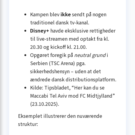
Kampen blev
ikke
sendt på nogen
traditionel dansk tv-kanal.
Disney+
havde eksklusive rettigheder
til live-streamen med optakt fra kl.
20.30 og kickoff kl. 21.00.
Op­gø­ret foregik på
neutral grund
i
Serbien (TSC Arena) pga.
sikkerhedshensyn – uden at det
ændrede dansk distributionsplatform.
Kilde: Tipsbladet, “Her kan du se
Maccabi Tel Aviv mod FC Midtjylland”
(23.10.2025).
Eksemplet illustrerer den nuværende
struktur: