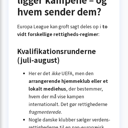
hvem sender dem?
Europa League kan groft sagt deles op i
to
vidt forskellige rettigheds-regimer
:
Kvalifikationsrunderne
(juli-august)
Her er det
ikke
UEFA, men den
arrangerende hjemme­klub eller et
lokalt mediehus
, der bestemmer,
hvem der må vise kampen
internationalt. Det gør rettighederne
fragmenterede
.
Nogle danske klubber sælger verdens­
rettighederne til en pan-europæisk