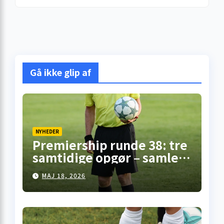
Gå ikke glip af
NYHEDER
Premiership runde 38: tre
samtidige opgør – samlet
overblik fra
MAJ 18, 2026
skotskfodbold.dk