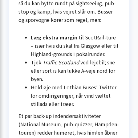
så du kan bytte rundt på sightseeing, pub-
stop og kamp, hvis vejret slår om. Busser
og sporvogne kører som regel, men:
Læg ekstra margin
til ScotRail-ture
– især hvis du skal fra Glasgow eller til
Highland-grounds i pokalrunder.
Tjek
Traffic Scotland
ved leje­bil; sne
eller sort is kan lukke A-veje nord for
byen.
Hold øje med Lothian Buses’ Twitter
for omdirigeringer, når vind væltet
stillads eller træer.
Et par back-up indendørsaktiviteter
(National Museum, pub-quizzer, Hampden-
touren) redder humøret, hvis himlen åbner