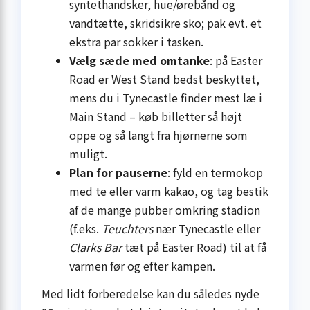
syntet­handsker, hue/ørebånd og
vandtætte, skridsikre sko; pak evt. et
ekstra par sokker i tasken.
Vælg sæde med omtanke
: på Easter
Road er West Stand bedst beskyttet,
mens du i Tynecastle finder mest læ i
Main Stand – køb billetter så højt
oppe og så langt fra hjørnerne som
muligt.
Plan for pauserne
: fyld en termokop
med te eller varm kakao, og tag bestik
af de mange pubber omkring stadion
(f.eks.
Teuchters
nær Tynecastle eller
Clarks Bar
tæt på Easter Road) til at få
varmen før og efter kampen.
Med lidt forberedelse kan du således nyde