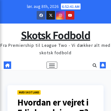
Skip
lør. aug 8th, 2026
6:52:42 AM
to
content
Skotsk Fodbold
Fra Premiership til League Two - Vi dækker alt med
skotsk fodbold
MØD SKOTLAND
Hvordan er vejret i