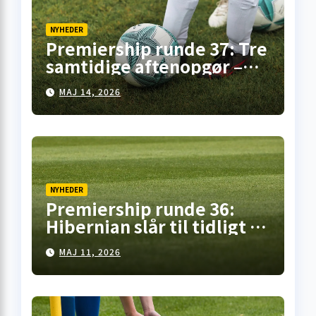
NYHEDER
Premiership runde 37: Tre
samtidige aftenopgør –
her er overblikket
MAJ 14, 2026
NYHEDER
Premiership runde 36:
Hibernian slår til tidligt i
Falkirk, pointdeling i
MAJ 11, 2026
Motherwell – mens
opgøret på Celtic Park står
for døren