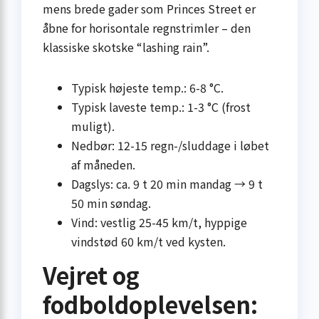
mens brede gader som Princes Street er
åbne for horisontale regnstrimler – den
klassiske skotske “lashing rain”.
Typisk højeste temp.: 6-8 °C.
Typisk laveste temp.: 1-3 °C (frost
muligt).
Nedbør: 12-15 regn-/slud­dage i løbet
af måneden.
Dagslys: ca. 9 t 20 min mandag → 9 t
50 min søndag.
Vind: vestlig 25-45 km/t, hyppige
vindstød 60 km/t ved kysten.
Vejret og
fodboldoplevelsen: