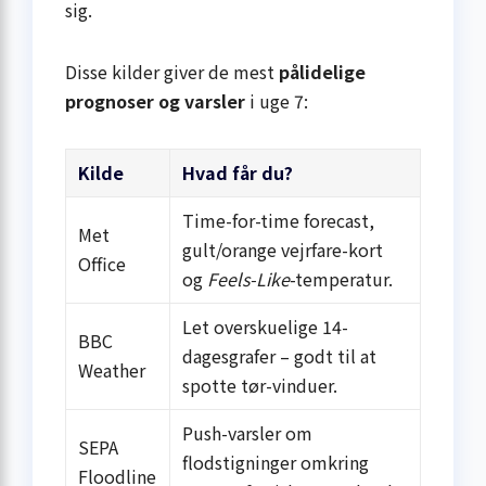
sig.
Disse kilder giver de mest
pålidelige
prognoser og varsler
i uge 7:
Kilde
Hvad får du?
Time-for-time forecast,
Met
gult/orange vejrfare-kort
Office
og
Feels-Like
-temperatur.
Let overskuelige 14-
BBC
dagesgrafer – godt til at
Weather
spotte tør-vinduer.
Push-varsler om
SEPA
flodstigninger omkring
Floodline