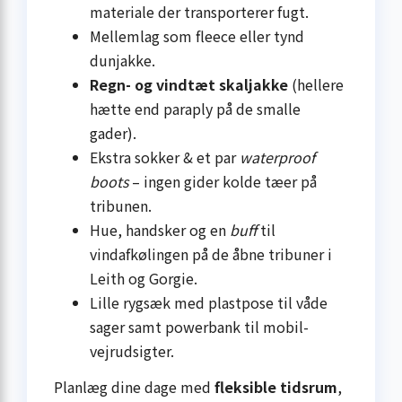
materiale der transporterer fugt.
Mellemlag som fleece eller tynd
dunjakke.
Regn- og vindtæt skaljakke
(hellere
hætte end paraply på de smalle
gader).
Ekstra sokker & et par
waterproof
boots
– ingen gider kolde tæer på
tribunen.
Hue, handsker og en
buff
til
vindafkølingen på de åbne tribuner i
Leith og Gorgie.
Lille rygsæk med plastpose til våde
sager samt powerbank til mobil-
vejrudsigter.
Planlæg dine dage med
fleksible tidsrum
,