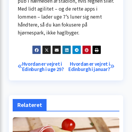
pub i nærheden af stadion, hvis regnen siler.
Med lidt agilitet – og de rette apps i
lommen – lader uge 7’s luner sig nemt
håndtere, så du kan fokusere på
hjørnespark, ikke haglbyger.
Indlægsnavigation
Hvordan er vejret i
Hvordan er vejret i
Edinburgh i uge 29?
Edinburgh i januar?
Relateret