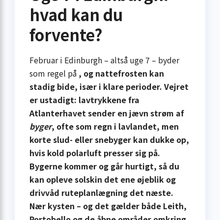
hvad kan du
forvente?
Februar i Edinburgh – altså uge 7 – byder
som regel på
, og nattefrosten kan
stadig bide, især i klare perioder. Vejret
er ustadigt: lavtrykkene fra
Atlanterhavet sender en jævn strøm af
byger
, ofte som regn i lavlandet, men
korte slud- eller snebyger kan dukke op,
hvis kold polarluft presser sig på.
Bygerne kommer og går hurtigt, så du
kan opleve solskin det ene øjeblik og
drivvåd rute­planlægning det næste.
Nær kysten – og det gælder både Leith,
Portobello og de åbne områder omkring