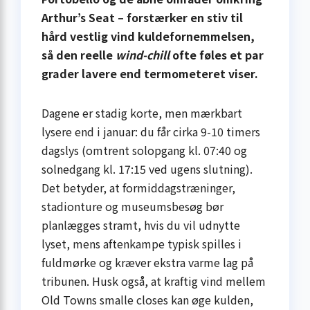
Arthur’s Seat – forstærker en stiv til
hård vestlig vind kuldefornemmelsen,
så den reelle
wind-chill
ofte føles et par
grader lavere end termometeret viser.
Dagene er stadig korte, men mærkbart
lysere end i januar: du får cirka 9-10 timers
dagslys (omtrent solopgang kl. 07:40 og
solnedgang kl. 17:15 ved ugens slutning).
Det betyder, at formiddags­træninger,
stadion­ture og museums­besøg bør
planlægges stramt, hvis du vil udnytte
lyset, mens aftenkampe typisk spilles i
fuldmørke og kræver ekstra varme lag på
tribunen. Husk også, at kraftig vind mellem
Old Towns smalle closes kan øge kulden,