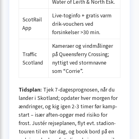
Water of Leith & North Esk.
Live-toginfo + gratis varm
ScotRail
drik-vouchers ved
App
forsinkelser >30 min.
Kameraer og vindmålinger
Traffic
på Queensferry Crossing;
Scotland
nyttigt ved stormnavne
som “Corrie”.
Tidsplan:
Tjek 7-dagesprognosen, når du
lander i Skotland; opdater hver morgen for
ændringer, og kig igen 2-3 timer før kamp­
start – især aften-opgør med risiko for
frost. Justér rejseplanen, flyt evt. stadion­
touren til en tør dag, og book bord på en