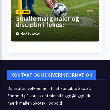
NYHEDER
Smalle marginaler og
disciplin i fokus:
Premiership-runde 35
MAJ 5, 2026
åbner med kneben
hjemme­sejr i Falkirk
KONTAKT OG UDGIVERINFORMATION
Du er altid velkommen til at kontakte Skotsk
Fodbold på vores centralmail
bggd@bggd.dk
-
mærk mailen Skotsk Fodbold