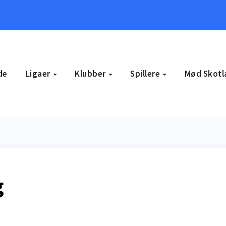
de
Ligaer
Klubber
Spillere
Mød Skotl
g