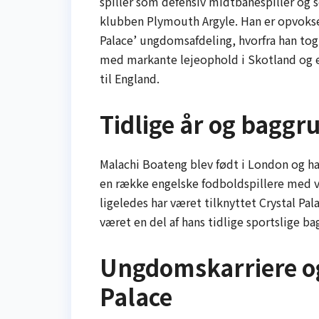
spiller som defensiv midtbanespiller og 
klubben Plymouth Argyle. Han er opvokse
Palace’ ungdomsafdeling, hvorfra han tog d
med markante lejeophold i Skotland og et
til England.
Tidlige år og baggr
Malachi Boateng blev født i London og ha
en række engelske fodboldspillere med v
ligeledes har været tilknyttet Crystal Pa
været en del af hans tidlige sportslige b
Ungdomskarriere og
Palace