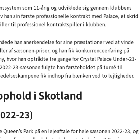
omssystem som 11-årig og udviklede sig gennem klubbens
 han sin første professionelle kontrakt med Palace, et skrid
er til professionel kontraktspiller i klubben.
ede han anerkendelse for sine præstationer ved at vinde
er af sæsonen-priser, og han fik konkurrenceerfaring på
y, hvor han optrådte tre gange for Crystal Palace Under-21-
 2022-23-sæsonen fulgte han førsteholdet på turné til
eredelseskampene fik indhop fra bænken ved to lejligheder.
ophold i Skotland
2022-23)
e Queen’s Park på en lejeaftale for hele sæsonen 2022-23, og