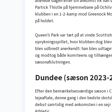
allerede dagen efter sin ankomst fik han s
Partick Thistle på hjemmebane på Ochilvie
klubben i en 1-2-kamp mod Greenock Mort
på holdet.
Queen’s Park var tæt på at vinde Scottis
oprykningsspillet, hvor klubben dog blev 
blev udbredt anerkendt: han blev udtaget
og modtog både komiteens og tilhængerne
sæsonafslutningen.
Dundee (sæson 2023-
Efter den bemærkelsesværdige sæson i Ch
lejeaftale, denne gang i den bedste skots
debut samtidig med ankomsten i en sejr 
Athletic.