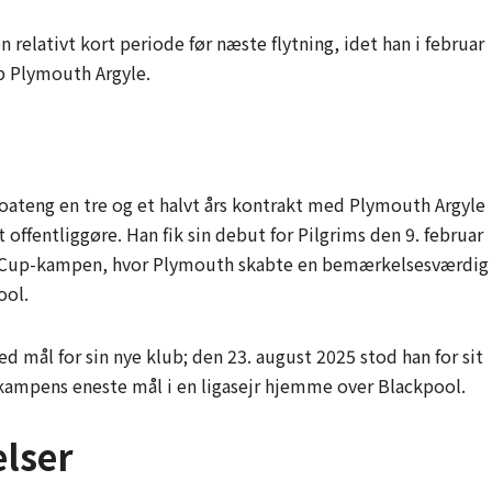
relativt kort periode før næste flytning, idet han i februar
ub Plymouth Argyle.
oateng en tre og et halvt års kontrakt med Plymouth Argyle
 offentliggøre. Han fik sin debut for Pilgrims den 9. februar
FA Cup-kampen, hvor Plymouth skabte en bemærkelsesværdig
ool.
mål for sin nye klub; den 23. august 2025 stod han for sit
 kampens eneste mål i en ligasejr hjemme over Blackpool.
elser