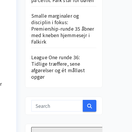
på Celtic Park står for døren
Smalle marginaler og
disciplin i fokus:
Premiership-runde 35 åbner
med kneben hjemme­sejr i
Falkirk
League One runde 36:
Tidlige træffere, sene
afgørelser og ét målløst
opgør
r