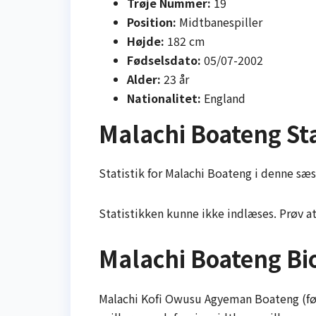
Trøje Nummer:
19
Position:
Midtbanespiller
Højde:
182 cm
Fødselsdato:
05/07-2002
Alder:
23 år
Nationalitet:
England
Malachi Boateng Sta
Statistik for Malachi Boateng i denne sæso
Statistikken kunne ikke indlæses. Prøv a
Malachi Boateng Bi
Malachi Kofi Owusu Agyeman Boateng (født