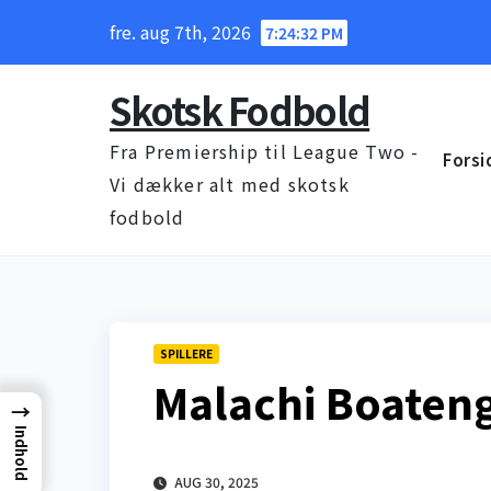
Skip
fre. aug 7th, 2026
7:24:33 PM
to
content
Skotsk Fodbold
Fra Premiership til League Two -
Forsi
Vi dækker alt med skotsk
fodbold
SPILLERE
Malachi Boaten
→
Indhold
AUG 30, 2025