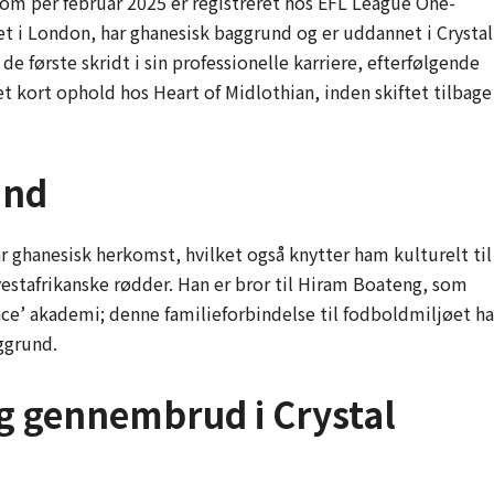
som per februar 2025 er registreret hos EFL League One-
t i London, har ghanesisk baggrund og er uddannet i Crystal
e første skridt i sin professionelle karriere, efterfølgende
 kort ophold hos Heart of Midlothian, inden skiftet tilbage
und
r ghanesisk herkomst, hvilket også knytter ham kulturelt til
estafrikanske rødder. Han er bror til Hiram Boateng, som
lace’ akademi; denne familieforbindelse til fodboldmiljøet ha
aggrund.
 gennembrud i Crystal