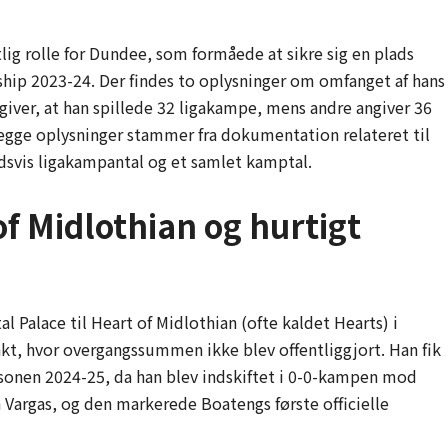
lig rolle for Dundee, som formåede at sikre sig en plads
ship 2023-24. Der findes to oplysninger om omfanget af hans
giver, at han spillede 32 ligakampe, mens andre angiver 36
egge oplysninger stammer fra dokumentation relateret til
dsvis ligakampantal og et samlet kamptal.
of Midlothian og hurtigt
al Palace til Heart of Midlothian (ofte kaldet Hearts) i
akt, hvor overgangssummen ikke blev offentliggjort. Han fik
sæsonen 2024-25, da han blev indskiftet i 0-0-kampen mod
 Vargas, og den markerede Boatengs første officielle