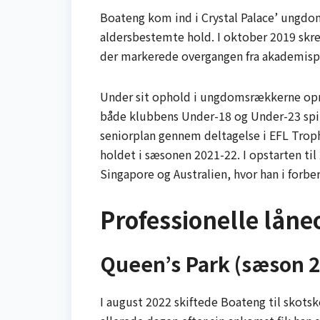
Boateng kom ind i Crystal Palace’ ungd
aldersbestemte hold. I oktober 2019 skrev
der markerede overgangen fra akademispill
Under sit ophold i ungdomsrækkerne opnå
både klubbens Under-18 og Under-23 spill
seniorplan gennem deltagelse i EFL Troph
holdet i sæsonen 2021-22. I opstarten til
Singapore og Australien, hvor han i forb
Professionelle låne
Queen’s Park (sæson 
I august 2022 skiftede Boateng til skotsk