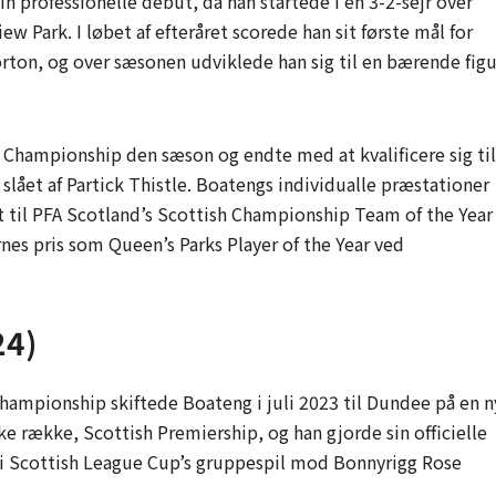
in professionelle debut, da han startede i en 3-2-sejr over
w Park. I løbet af efteråret scorede han sit første mål for
on, og over sæsonen udviklede han sig til en bærende figu
h Championship den sæson og endte med at kvalificere sig til
slået af Partick Thistle. Boatengs individualle præstationer
 til PFA Scotland’s Scottish Championship Team of the Year
s pris som Queen’s Parks Player of the Year ved
24)
ampionship skiftede Boateng i juli 2023 til Dundee på en n
ke række, Scottish Premiership, og han gjorde sin officielle
i Scottish League Cup’s gruppespil mod Bonnyrigg Rose