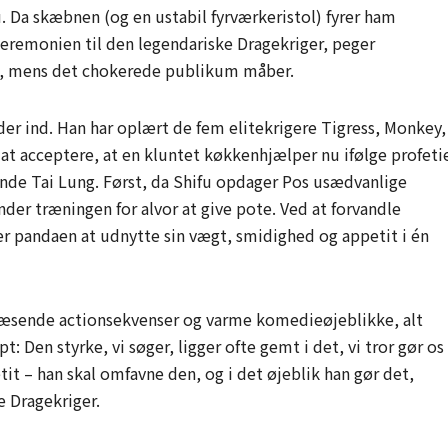
 Da skæbnen (og en ustabil fyrværkeristol) fyrer ham
ceremonien til den legendariske Dragekriger, peger
, mens det chokerede publikum måber.
er ind. Han har oplært de fem elitekrigere Tigress, Monkey,
 at acceptere, at en kluntet køkkenhjælper nu ifølge profeti
nde Tai Lung. Først, da Shifu opdager Pos usædvanlige
nder træningen for alvor at give pote. Ved at forvandle
r pandaen at udnytte sin vægt, smidighed og appetit i én
æsende actionsekvenser og varme komedieøjeblikke, alt
 Den styrke, vi søger, ligger ofte gemt i det, vi tror gør os
tit – han skal omfavne den, og i det øjeblik han gør det,
e Dragekriger.