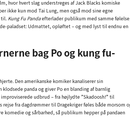
lm, hvor hvert slag understreges af Jack Blacks komiske
mper ikke kun mod Tai Lung, men også mod sine egne
til.
Kung Fu Panda
efterlader publikum med samme følelse
de-paladset: Udmattet, opløftet – og med lyst til endnu en
rnerne bag Po og kung fu-
hjerte. Den amerikanske komiker kanaliserer sin
en klodsede panda og giver Po en blanding af barnlig
s improviserede udbrud – fra højlydte ”Skadoosh!” til
s rejse fra dagdrømmer til Dragekriger føles både morsom o
ere komedie og sårbarhed, så publikum hepper på pandaen