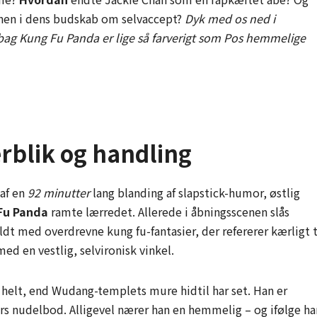
rnen i dens budskab om selvaccept?
Dyk med os ned i
t bag Kung Fu Panda er lige så farverigt som Pos hemmelige
rblik og handling
 af en
92 minutter
lang blanding af slapstick-humor, østlig
Fu Panda
ramte lærredet. Allerede i åbningsscenen slås
dt med overdrevne kung fu-fantasier, der refererer kærligt t
d en vestlig, selvironisk vinkel.
helt, end Wudang-templets mure hidtil har set. Han er
 fars nudelbod. Alligevel nærer han en hemmelig – og ifølge h