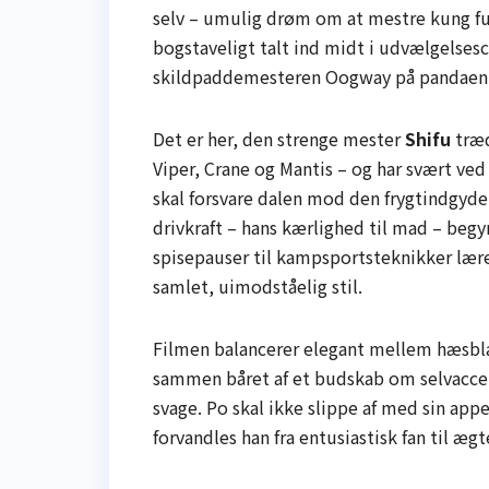
selv – umulig drøm om at mestre kung fu.
bogstaveligt talt ind midt i udvælgelses
skildpaddemesteren Oogway på pandaen
Det er her, den strenge mester
Shifu
træd
Viper, Crane og Mantis – og har svært ved
skal forsvare dalen mod den frygtindgyde
drivkraft – hans kærlighed til mad – begy
spisepauser til kampsportsteknikker lære
samlet, uimodståelig stil.
Filmen balancerer elegant mellem hæsbl
sammen båret af et budskab om selvaccept:
svage. Po skal ikke slippe af med sin appe
forvandles han fra entusiastisk fan til ægt