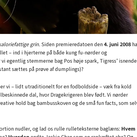
loriefattige grin.
Siden premieredatoen den
4. juni 2008
ha
illet – ind i hjerterne på både kung fu-nørder og
 vi egentlig stemmerne bag Pos høje spark, Tigress’ isnende
stant sættes på prøve af dumplings)?
 vi – lidt utraditionelt for en fodboldside – væk fra kold
lbeskinnede dal, hvor Dragekrigeren blev født. Vi nørder
reative hold bag bambusskoven og de små fun facts, som sel
ortion nudler, og lad os rulle rulleteksterne baglæns:
Hvem
rme?
Hvordan
endte Jackie Chan som en rapkæftet abe? Og