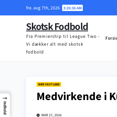
Skip
fre. aug 7th, 2026
3:26:37 AM
to
content
Skotsk Fodbold
Fra Premiership til League Two -
Forsi
Vi dækker alt med skotsk
fodbold
MØD SKOTLAND
Medvirkende i 
→
Indhold
MAR 27, 2026