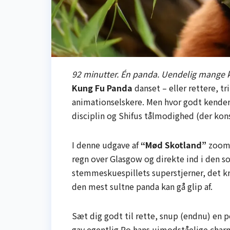
92 minutter. Én panda. Uendelig mange ka
Kung Fu Panda
danset – eller rettere, tr
animationselskere. Men hvor godt kender
disciplin og Shifus tålmodighed (der kon
I denne udgave af
“Mød Skotland”
zoomer
regn over Glasgow og direkte ind i den so
stemmeskuespillets superstjerner, det k
den mest sultne panda kan gå glip af.
Sæt dig godt til rette, snup (endnu) en p
gav egentlig Po hans uimodståelige cha