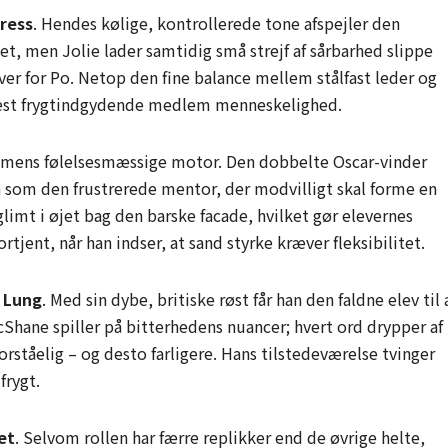
gress
. Hendes kølige, kontrollerede tone afspejler den
ivet, men Jolie lader samtidig små strejf af sårbarhed slippe
ver for Po. Netop den fine balance mellem stålfast leder og
mest frygtindgydende medlem menneskelighed.
ilmens følelsesmæssige motor. Den dobbelte Oscar-vinder
en som den frustrerede mentor, der modvilligt skal forme en
glimt i øjet bag den barske facade, hvilket gør elevernes
tjent, når han indser, at sand styrke kræver fleksibilitet.
i Lung
. Med sin dybe, britiske røst får han den faldne elev til 
hane spiller på bitterhedens nuancer; hvert ord drypper af
forståelig – og desto farligere. Hans tilstedeværelse tvinger
frygt.
et
. Selvom rollen har færre replikker end de øvrige helte,