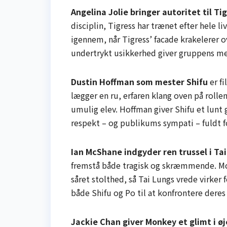
Angelina Jolie bringer autoritet til Ti
disciplin, Tigress har trænet efter hele l
igennem, når Tigress’ facade krakelerer o
undertrykt usikkerhed giver gruppens 
Dustin Hoffman som mester Shifu
er f
lægger en ru, erfaren klang oven på roll
umulig elev. Hoffman giver Shifu et lunt 
respekt – og publikums sympati – fuldt for
Ian McShane indgyder ren trussel i Ta
fremstå både tragisk og skræmmende. McS
såret stolthed, så Tai Lungs vrede virker 
både Shifu og Po til at konfrontere deres 
Jackie Chan giver Monkey et glimt i øj