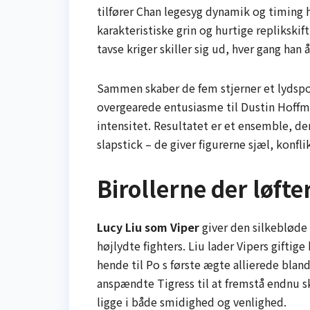
tilfører Chan legesyg dynamik og timing
karakteristiske grin og hurtige replikskif
tavse kriger skiller sig ud, hver gang ha
Sammen skaber de fem stjerner et lydspor
overgearede entusiasme til Dustin Hoffm
intensitet. Resultatet er et ensemble, d
slapstick – de giver figurerne sjæl, konf
Birollerne der løfte
Lucy Liu som Viper
giver den silkebløde
højlydte fighters. Liu lader Vipers gift
hende til Po s første ægte allierede blan
anspændte Tigress til at fremstå endnu sk
ligge i både smidighed og venlighed.