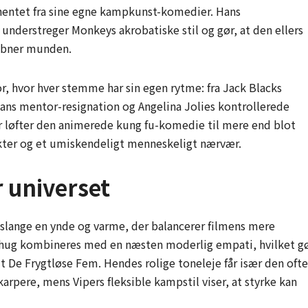
 hentet fra sine egne kampkunst-komedier. Hans
t understreger Monkeys akrobatiske stil og gør, at den ellers
n åbner munden.
, hvor hver stemme har sin egen rytme: fra Jack Blacks
ans mentor-resignation og Angelina Jolies kontrollerede
er løfter den animerede kung fu-komedie til mere end blot
likter og et umiskendeligt menneskeligt nærvær.
r universet
 slange en ynde og varme, der balancerer filmens mere
ige hug kombineres med en næsten moderlig empati, hvilket g
dt De Frygtløse Fem. Hendes rolige toneleje får især den ofte
arpere, mens Vipers fleksible kampstil viser, at styrke kan