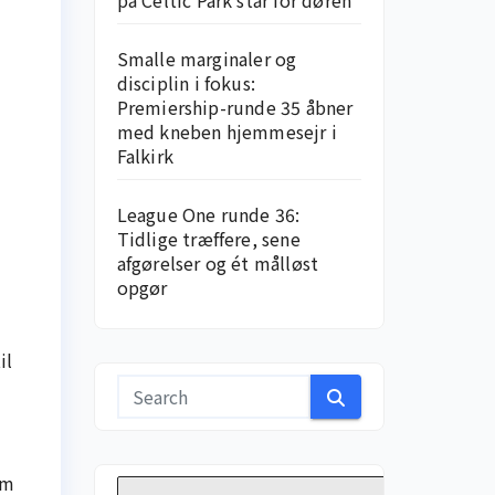
på Celtic Park står for døren
Smalle marginaler og
disciplin i fokus:
Premiership-runde 35 åbner
med kneben hjemme­sejr i
Falkirk
League One runde 36:
Tidlige træffere, sene
afgørelser og ét målløst
opgør
il
am