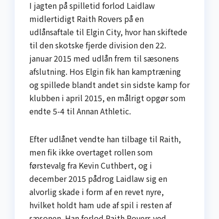
I jagten på spilletid forlod Laidlaw
midlertidigt Raith Rovers på en
udlånsaftale til Elgin City, hvor han skiftede
til den skotske fjerde division den 22.
januar 2015 med udlån frem til sæsonens
afslutning. Hos Elgin fik han kamptræning
og spillede blandt andet sin sidste kamp for
klubben i april 2015, en målrigt opgør som
endte 5-4 til Annan Athletic.
Efter udlånet vendte han tilbage til Raith,
men fik ikke overtaget rollen som
førstevalg fra Kevin Cuthbert, og i
december 2015 pådrog Laidlaw sig en
alvorlig skade i form af en revet nyre,
hvilket holdt ham ude af spil i resten af
sæsonen. Han forlod Raith Rovers ved