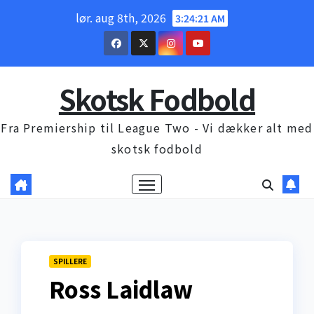
Skip
lør. aug 8th, 2026
3:24:22 AM
to
content
Skotsk Fodbold
Fra Premiership til League Two - Vi dækker alt med
skotsk fodbold
SPILLERE
Ross Laidlaw