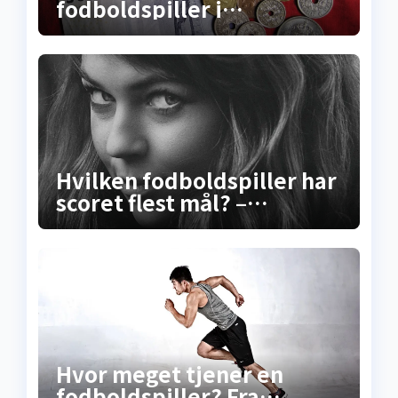
fodboldspiller i
Superligaen? Sandheden
om lønninger, bonusser og
de skjulte
millionkontrakter
Hvilken fodboldspiller har
scoret flest mål? –
Sandheden bag
rekordscoreren
Hvor meget tjener en
fodboldspiller? Fra