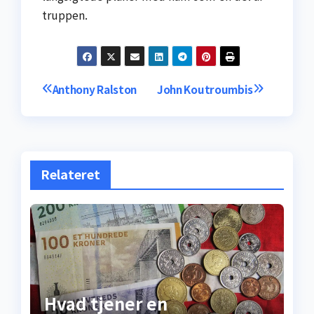
truppen.
Indlægsnavigation
Anthony Ralston
John Koutroumbis
Relateret
Hvad tjener en