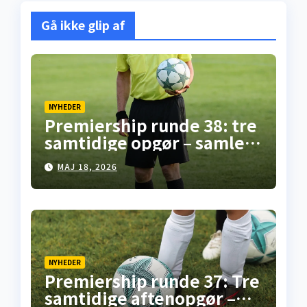
Gå ikke glip af
NYHEDER
Premiership runde 38: tre
samtidige opgør – samlet
overblik fra
MAJ 18, 2026
skotskfodbold.dk
NYHEDER
Premiership runde 37: Tre
samtidige aftenopgør –