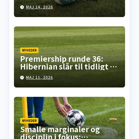
her er overblikket
MAJ 14, 2026
NYHEDER
Premiership runde 36:
Hibernian slår til tidligt i
Falkirk, pointdeling i
MAJ 11, 2026
Motherwell – mens
opgøret på Celtic Park står
for døren
NYHEDER
Smalle marginaler og
disciplin i fokus: