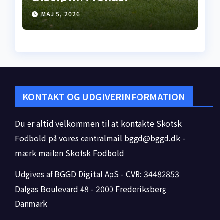
Premiership-runde 35
MAJ 5, 2026
åbner med kneben
hjemme­sejr i Falkirk
KONTAKT OG UDGIVERINFORMATION
Du er altid velkommen til at kontakte Skotsk
Fodbold på vores centralmail
bggd@bggd.dk
-
mærk mailen Skotsk Fodbold
Udgives af BGGD Digital ApS - CVR: 34482853
Dalgas Boulevard 48 - 2000 Frederiksberg
Danmark