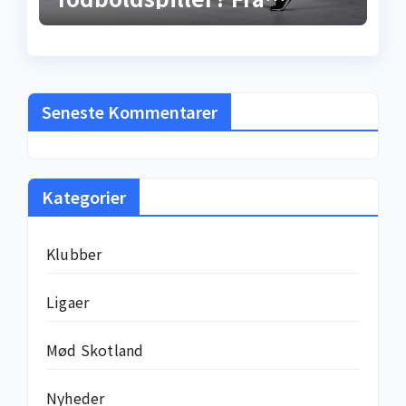
gadebold til
millionkontrakt –
sandheden bag
løncheckene
Seneste Kommentarer
Kategorier
Klubber
Ligaer
Mød Skotland
Nyheder