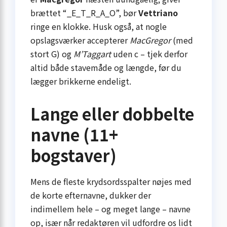
brættet “_E_T_R_A_O”, bør
Vettriano
ringe en klokke. Husk også, at nogle
opslagsværker accepterer
MacGregor
(med
stort G) og
M’Taggart
uden c – tjek derfor
altid både stavemåde og længde, før du
lægger brikkerne endeligt.
Lange eller dobbelte
navne (11+
bogstaver)
Mens de fleste krydsordsspalter nøjes med
de korte efternavne, dukker der
indimellem hele – og meget lange – navne
op, især når redaktøren vil udfordre os lidt