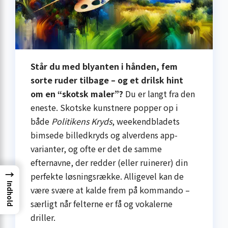
Står du med blyanten i hånden, fem
sorte ruder tilbage – og et drilsk hint
om en “skotsk maler”?
Du er langt fra den
eneste. Skotske kunstnere popper op i
både
Politikens Kryds
, weekendbladets
bimsede billedkryds og alverdens app-
varianter, og ofte er det de samme
efternavne, der redder (eller ruinerer) din
→
perfekte løsningsrække. Alligevel kan de
Indhold
være svære at kalde frem på kommando –
særligt når felterne er få og vokalerne
driller.