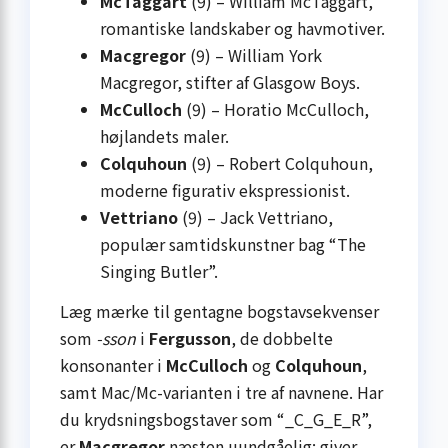
McTaggart
(9) – William McTaggart,
romantiske landskaber og havmotiver.
Macgregor
(9) – William York
Macgregor, stifter af Glasgow Boys.
McCulloch
(9) – Horatio McCulloch,
højlandets maler.
Colquhoun
(9) – Robert Colquhoun,
moderne figurativ ekspressionist.
Vettriano
(9) – Jack Vettriano,
populær samtidskunstner bag “The
Singing Butler”.
Læg mærke til gentagne bogstav­sekvenser
som
-sson
i
Fergusson
, de dobbelte
konsonanter i
McCulloch
og
Colquhoun
,
samt Mac/Mc-varianten i tre af navnene. Har
du krydsningsbogstaver som “_C_G_E_R”,
er
Macgregor
næsten uundgåelig; giver