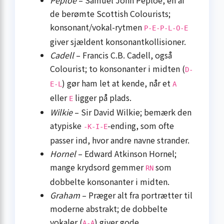
de berømte Scottish Colourists;
konsonant/vokal-rytmen
P-E-P-L-O-E
giver sjældent konsonantkollisioner.
Cadell
– Francis C.B. Cadell, også
Colourist; to konsonanter i midten (
D-
) gør ham let at kende, når et
E-L
A
eller
ligger på plads.
E
Wilkie
– Sir David Wilkie; bemærk den
atypiske
-ending, som ofte
-K-I-E
passer ind, hvor andre navne strander.
Hornel
– Edward Atkinson Hornel;
mange krydsord gemmer
som
RN
dobbelte konsonanter i midten.
Graham
– Præger alt fra portrætter til
moderne abstrakt; de dobbelte
vokaler (
) giver gode
A-A