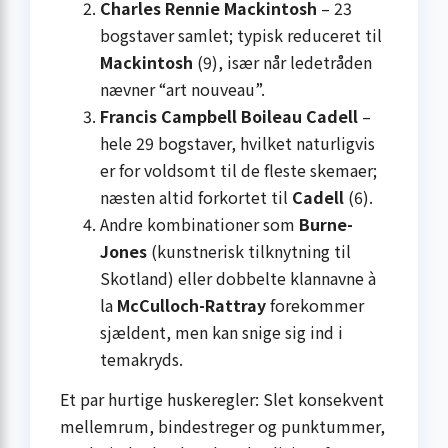
Charles Rennie Mackintosh
– 23
bogstaver samlet; typisk reduceret til
Mackintosh
(9), især når ledetråden
nævner “art nouveau”.
Francis Campbell Boileau Cadell
–
hele 29 bogstaver, hvilket naturligvis
er for voldsomt til de fleste skemaer;
næsten altid forkortet til
Cadell
(6).
Andre kombinationer som
Burne-
Jones
(kunstnerisk tilknytning til
Skotland) eller dobbelte klannavne à
la
McCulloch-Rattray
forekommer
sjældent, men kan snige sig ind i
temakryds.
Et par hurtige huskeregler: Slet konsekvent
mellemrum, bindestreger og punktummer,