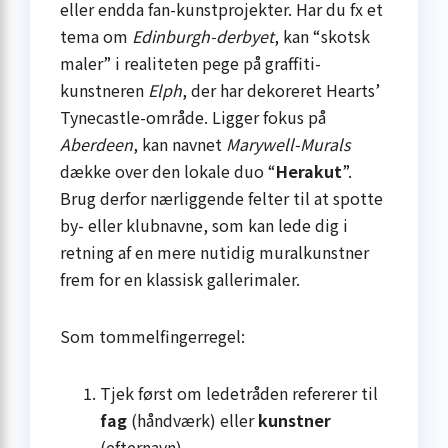
eller endda fan-kunstprojekter. Har du fx et
tema om
Edinburgh-derbyet
, kan “skotsk
maler” i realiteten pege på graffiti-
kunstneren
Elph
, der har dekoreret Hearts’
Tynecastle-område. Ligger fokus på
Aberdeen
, kan navnet
Marywell-Murals
dække over den lokale duo “
Herakut
”.
Brug derfor nærliggende felter til at spotte
by- eller klubnavne, som kan lede dig i
retning af en mere nutidig muralkunstner
frem for en klassisk galleri­maler.
Som tommelfingerregel:
Tjek først om ledetråden refererer til
fag
(håndværk) eller
kunstner
(efternavn).