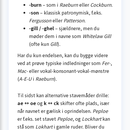
-burn
– som i
Raeburn
eller
Cockburn
.
-son
– klassisk patronymisk, f.eks.
Fergusson
eller
Patterson
.
-gill / -ghel
– sjældnere, men du
møder dem i navne som
Whitelaw Gill
(ofte kun
Gill
).
Har du kun endelsen, kan du bygge videre
ved at prøve typiske indledninger som
Fer-
,
Mac-
eller vokal-konsonant-vokal-mønstre
(
A-E-U
i
Raeburn
).
Til sidst kan alternative stavemåder drille:
ae ↔ oe
og
k ↔ ck
skifter ofte plads, især
når navnet er gælisk i oprindelsen.
Peploe
er f.eks. set stavet
Peploe
, og
Lockhart
kan
stå som
Lokhart
i gamle ruder. Bliver du