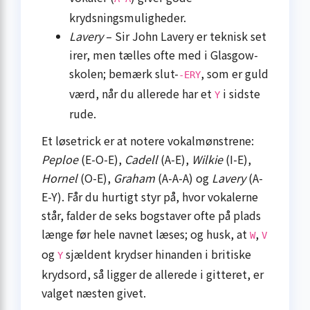
krydsningsmuligheder.
Lavery
– Sir John Lavery er teknisk set
irer, men tælles ofte med i Glasgow-
skolen; bemærk slut-
, som er guld
-ERY
værd, når du allerede har et
i sidste
Y
rude.
Et løsetrick er at notere vokalmønstrene:
Peploe
(E-O-E),
Cadell
(A-E),
Wilkie
(I-E),
Hornel
(O-E),
Graham
(A-A-A) og
Lavery
(A-
E-Y). Får du hurtigt styr på, hvor vokalerne
står, falder de seks bogstaver ofte på plads
længe før hele navnet læses; og husk, at
,
W
V
og
sjældent krydser hinanden i britiske
Y
krydsord, så ligger de allerede i gitteret, er
valget næsten givet.