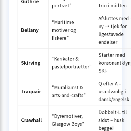
Guthrie
portræt”
trio i midten
Afsluttes med 
“Maritime
ny → tjek for
Bellany
motiver og
ligestavede
fiskere”
endelser
Starter med
“Karikatør &
Skirving
konsonantklyn
pastelportrætter”
SKI-
Q efter A –
“Muralkunst &
Traquair
usædvanlig i
arts-and-crafts”
dansk/engelsk
Dobbelt-L til
“Dyremotiver,
Crawhall
sidst – husk
Glasgow Boys”
begge!