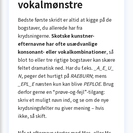
vokalmønstre
Bedste første skridt er altid at kigge på de
bogstaver, du allerede har fra
krydsningerne.
Skotske kunstner-
efternavne har ofte usædvanlige
konsonant- eller vokalkombinationer
, så
blot to eller tre rigtige bogstaver kan skære
feltet dramatisk ned. Har du f.eks.
_A_E_U_
N
, peger det hurtigt på
RAEBURN
; mens
_EPL_E
næsten kun kan blive
PEPLOE
. Brug
derfor gerne en “prøve-og-fejl”-tilgang:
skriv et muligt navn ind, og se om de nye
krydsningsfelter nu giver mening – hvis
ikke, så skift.
Når et efternavn starter med Mac- eller Mc-,