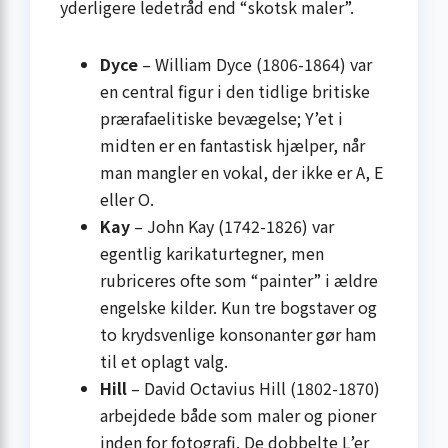
yderligere ledetråd end “skotsk maler”.
Dyce
– William Dyce (1806-1864) var
en central figur i den tidlige britiske
prærafaelitiske bevægelse; Y’et i
midten er en fantastisk hjælper, når
man mangler en vokal, der ikke er A, E
eller O.
Kay
– John Kay (1742-1826) var
egentlig karikaturtegner, men
rubriceres ofte som “painter” i ældre
engelske kilder. Kun tre bogstaver og
to krydsvenlige konsonanter gør ham
til et oplagt valg.
Hill
– David Octavius Hill (1802-1870)
arbejdede både som maler og pioner
inden for fotografi. De dobbelte L’er