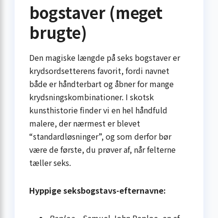
bogstaver (meget
brugte)
Den magiske længde på seks bogstaver er
krydsordsetterens favorit, fordi navnet
både er håndterbart og åbner for mange
krydsningskombinationer. I skotsk
kunsthistorie finder vi en hel håndfuld
malere, der nærmest er blevet
“standardløsninger”, og som derfor bør
være de første, du prøver af, når felterne
tæller seks.
Hyppige seksbogstavs-efternavne:
Peploe
– Samuel John Peploe, en af