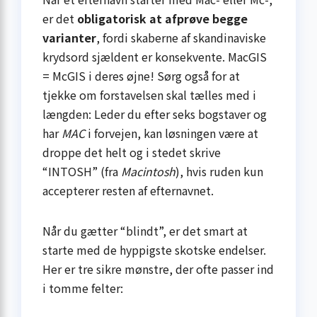
er det
obligatorisk at afprøve begge
varianter
, fordi skaberne af skandinaviske
krydsord sjældent er konsekvente. MacGIS
= McGIS i deres øjne! Sørg også for at
tjekke om forstavelsen skal tælles med i
længden: Leder du efter seks bogstaver og
har
MAC
i forvejen, kan løsningen være at
droppe det helt og i stedet skrive
“INTOSH” (fra
Macintosh
), hvis ruden kun
accepterer resten af efternavnet.
Når du gætter “blindt”, er det smart at
starte med de hyppigste skotske endelser.
Her er tre sikre mønstre, der ofte passer ind
i tomme felter: