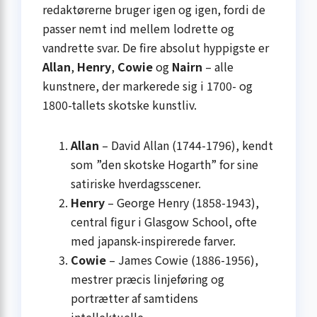
redaktørerne bruger igen og igen, fordi de
passer nemt ind mellem lodrette og
vandrette svar. De fire absolut hyppigste er
Allan
,
Henry
,
Cowie
og
Nairn
– alle
kunstnere, der markerede sig i 1700- og
1800-tallets skotske kunstliv.
Allan
– David Allan (1744-1796), kendt
som ”den skotske Hogarth” for sine
satiriske hverdagsscener.
Henry
– George Henry (1858-1943),
central figur i Glasgow School, ofte
med japansk-inspirerede farver.
Cowie
– James Cowie (1886-1956),
mestrer præcis linjeføring og
portrætter af samtidens
intellektuelle.