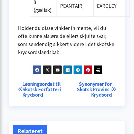
8
PEANTAIR
EARDLEY
(gælisk)
Holder du disse vinkler in mente, vil du
ofte kunne afsløre de ellers skjulte svar,
som sender dig sikkert videre i det skotske
krydsordslandskab.
Indlægsnavigation
Løsningsordet til
Synonymer for
Skotsk Forfatter i
Skotsk Provins i
Krydsord
Krydsord
Relateret