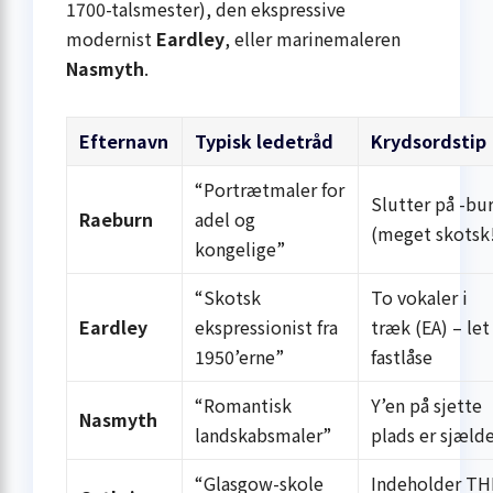
1700-talsmester), den ekspressive
modernist
Eardley
, eller marinemaleren
Nasmyth
.
Efternavn
Typisk ledetråd
Krydsordstip
“Portrætmaler for
Slutter på -bu
Raeburn
adel og
(meget skotsk
kongelige”
“Skotsk
To vokaler i
Eardley
ekspressionist fra
træk (EA) – let
1950’erne”
fastlåse
“Romantisk
Y’en på sjette
Nasmyth
landskabsmaler”
plads er sjæld
“Glasgow-skole
Indeholder TH