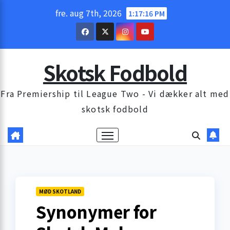
Skip
fre. aug 7th, 2026
1:17:17 PM
to
content
Skotsk Fodbold
Fra Premiership til League Two - Vi dækker alt med
skotsk fodbold
MØD SKOTLAND
Synonymer for