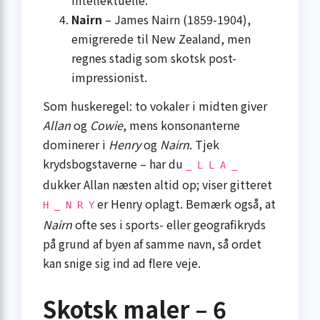
Nairn
– James Nairn (1859-1904),
emigrerede til New Zealand, men
regnes stadig som skotsk post-
impressionist.
Som huskeregel: to vokaler i midten giver
Allan
og
Cowie
, mens konsonanterne
dominerer i
Henry
og
Nairn
. Tjek
krydsbogstaverne – har du
_ L L A _
dukker Allan næsten altid op; viser gitteret
er Henry oplagt. Bemærk også, at
H _ N R Y
Nairn
ofte ses i sports- eller geografikryds
på grund af byen af samme navn, så ordet
kan snige sig ind ad flere veje.
Skotsk maler – 6